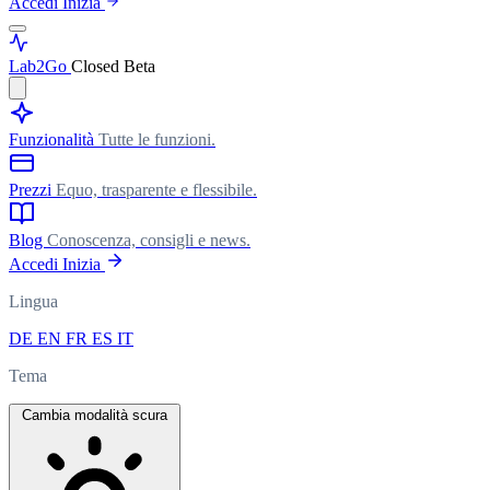
Accedi
Inizia
Lab
2Go
Closed Beta
Funzionalità
Tutte le funzioni.
Prezzi
Equo, trasparente e flessibile.
Blog
Conoscenza, consigli e news.
Accedi
Inizia
Lingua
DE
EN
FR
ES
IT
Tema
Cambia modalità scura