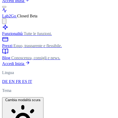
Accedi
Inizia
Lab
2Go
Closed Beta
Funzionalità
Tutte le funzioni.
Prezzi
Equo, trasparente e flessibile.
Blog
Conoscenza, consigli e news.
Accedi
Inizia
Lingua
DE
EN
FR
ES
IT
Tema
Cambia modalità scura