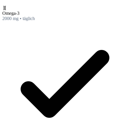
🧬
Omega-3
2000 mg • täglich