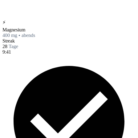
⚡
Magnesium
400 mg • abends
Streak
28
Tage
9:41