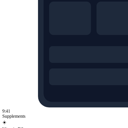
9:41
Supplements
☀️