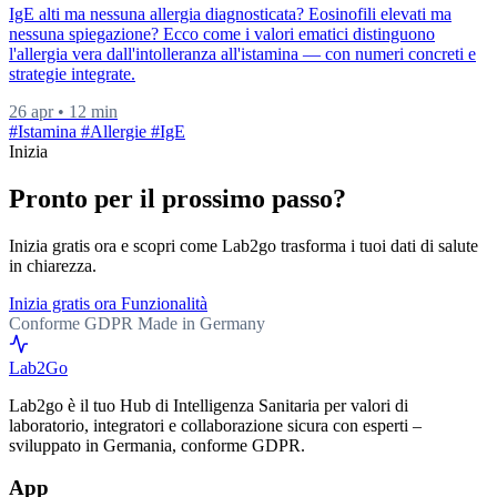
IgE alti ma nessuna allergia diagnosticata? Eosinofili elevati ma
nessuna spiegazione? Ecco come i valori ematici distinguono
l'allergia vera dall'intolleranza all'istamina — con numeri concreti e
strategie integrate.
26 apr
•
12 min
#Istamina
#Allergie
#IgE
Inizia
Pronto per il prossimo passo?
Inizia gratis ora e scopri come Lab2go trasforma i tuoi dati di salute
in chiarezza.
Inizia gratis ora
Funzionalità
Conforme GDPR
Made in Germany
Lab
2Go
Lab2go è il tuo Hub di Intelligenza Sanitaria per valori di
laboratorio, integratori e collaborazione sicura con esperti –
sviluppato in Germania, conforme GDPR.
App