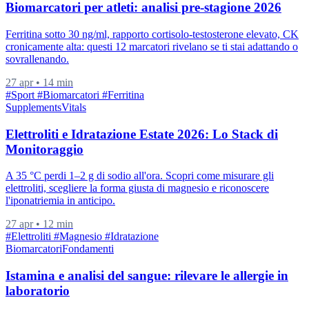
Biomarcatori per atleti: analisi pre-stagione 2026
Ferritina sotto 30 ng/ml, rapporto cortisolo-testosterone elevato, CK
cronicamente alta: questi 12 marcatori rivelano se ti stai adattando o
sovrallenando.
27 apr
•
14 min
#Sport
#Biomarcatori
#Ferritina
Supplements
Vitals
Elettroliti e Idratazione Estate 2026: Lo Stack di
Monitoraggio
A 35 °C perdi 1–2 g di sodio all'ora. Scopri come misurare gli
elettroliti, scegliere la forma giusta di magnesio e riconoscere
l'iponatriemia in anticipo.
27 apr
•
12 min
#Elettroliti
#Magnesio
#Idratazione
Biomarcatori
Fondamenti
Istamina e analisi del sangue: rilevare le allergie in
laboratorio