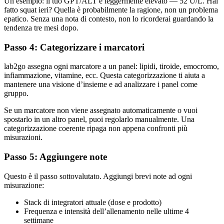
Un esempio: il tuo GPT/ALT è leggermente elevato — 52 U/L. Hai
fatto squat ieri? Quella è probabilmente la ragione, non un problema
epatico. Senza una nota di contesto, non lo ricorderai guardando la
tendenza tre mesi dopo.
Passo 4: Categorizzare i marcatori
lab2go assegna ogni marcatore a un panel: lipidi, tiroide, emocromo,
infiammazione, vitamine, ecc. Questa categorizzazione ti aiuta a
mantenere una visione d’insieme e ad analizzare i panel come
gruppo.
Se un marcatore non viene assegnato automaticamente o vuoi
spostarlo in un altro panel, puoi regolarlo manualmente. Una
categorizzazione coerente ripaga non appena confronti più
misurazioni.
Passo 5: Aggiungere note
Questo è il passo sottovalutato. Aggiungi brevi note ad ogni
misurazione:
Stack di integratori attuale (dose e prodotto)
Frequenza e intensità dell’allenamento nelle ultime 4
settimane