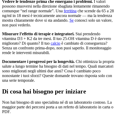
Vedere le tendenze prima che emergano i problemi.
I valori
possono muoversi nella direzione sbagliata lentamente rimanendo
comunque “nel range normale”. Una
ferritina
che scende da 65 a 28
ng/ml in 18 mesi è tecnicamente ancora normale — ma la tendenza
mostra chiaramente dove si sta andando.
Se
conosci solo un valore,
non puoi vederlo.
Misurare l’effetto di terapie e integratori.
Stai prendendo
vitamina D3 + K2 da tre mesi. Il tuo 25-OH vitamina D è davvero
migliorato? Di quanto? Il tuo
calcio
è cambiato di conseguenza?
Senza un confronto prima-dopo, non puoi saperlo. Il monitoraggio
rende le interventi misurabili.
Documentare i progressi per la longevità.
Chi ottimizza la propria
salute a lungo termine ha bisogno di dati nel tempo. Quali marcatori
sono migliorati negli ultimi due anni? Cosa è cambiato poco
nonostante i tuoi sforzi? Queste domande trovano risposta solo con
una serie temporale.
Di cosa hai bisogno per iniziare
Non hai bisogno di uno specialista né di un laboratorio costoso. La
maggior parte dei percorsi porta a un referto di laboratorio in carta o
PDF.