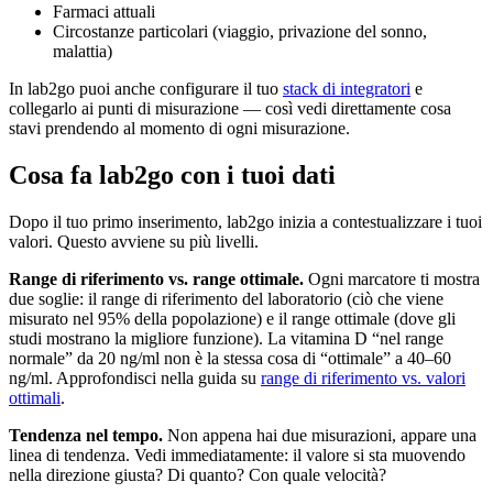
Farmaci attuali
Circostanze particolari (viaggio, privazione del sonno,
malattia)
In lab2go puoi anche configurare il tuo
stack di integratori
e
collegarlo ai punti di misurazione — così vedi direttamente cosa
stavi prendendo al momento di ogni misurazione.
Cosa fa lab2go con i tuoi dati
Dopo il tuo primo inserimento, lab2go inizia a contestualizzare i tuoi
valori. Questo avviene su più livelli.
Range di riferimento vs. range ottimale.
Ogni marcatore ti mostra
due soglie: il range di riferimento del laboratorio (ciò che viene
misurato nel 95% della popolazione) e il range ottimale (dove gli
studi mostrano la migliore funzione). La vitamina D “nel range
normale” da 20 ng/ml non è la stessa cosa di “ottimale” a 40–60
ng/ml. Approfondisci nella guida su
range di riferimento vs. valori
ottimali
.
Tendenza nel tempo.
Non appena hai due misurazioni, appare una
linea di tendenza. Vedi immediatamente: il valore si sta muovendo
nella direzione giusta? Di quanto? Con quale velocità?