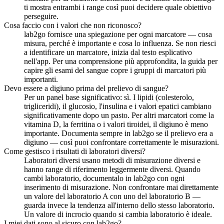
ti mostra entrambi i range così puoi decidere quale obiettivo
perseguire.
Cosa faccio con i valori che non riconosco?
lab2go fornisce una spiegazione per ogni marcatore — cosa
misura, perché è importante e cosa lo influenza. Se non riesci
a identificare un marcatore, inizia dal testo esplicativo
nell'app. Per una comprensione più approfondita, la guida per
capire gli esami del sangue copre i gruppi di marcatori più
importanti.
Devo essere a digiuno prima del prelievo di sangue?
Per un panel base significativo: sì. I lipidi (colesterolo,
trigliceridi), il glucosio, l'insulina e i valori epatici cambiano
significativamente dopo un pasto. Per altri marcatori come la
vitamina D, la ferritina o i valori tiroidei, il digiuno è meno
importante. Documenta sempre in lab2go se il prelievo era a
digiuno — così puoi confrontare correttamente le misurazioni.
Come gestisco i risultati di laboratori diversi?
Laboratori diversi usano metodi di misurazione diversi e
hanno range di riferimento leggermente diversi. Quando
cambi laboratorio, documentalo in lab2go con ogni
inserimento di misurazione. Non confrontare mai direttamente
un valore del laboratorio A con uno del laboratorio B —
guarda invece la tendenza all'interno dello stesso laboratorio.
Un valore di incrocio quando si cambia laboratorio è ideale.
I miei dati sono al sicuro con lab2go?