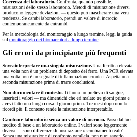
Coerenza del laboratorio.
Confronta, quando possibile,
misurazioni dello stesso laboratorio. Metodi di misurazione diversi
producono leggere deviazioni — questo può mascherare una vera
tendenza. Se cambi laboratorio, prendi un valore di incrocio
contemporaneamente da entrambi.
Per la metodologia del monitoraggio a lungo termine, leggi la guida
sul
monitoraggio dei biomarcatori a lungo termine
.
Gli errori da principiante più frequenti
Sovrainterpretare una singola misurazione.
Una ferritina elevata
una volta non è un problema di deposito del ferro. Una PCR elevata
una volta non è un segnale di infiammazione cronica. Aspetta una
seconda misurazione prima di trarre conclusioni.
Non documentare il contesto.
Ti fanno un prelievo di sangue,
inserisci i valori — ma dimentichi che eri malato tre giorni prima e
avevi fatto una lunga corsa il giorno prima. Tre mesi dopo non lo
ricordi più. Il contesto rende la misurazione interpretabile.
Cambiare laboratorio senza un valore di incrocio.
Passi dal tuo
medico di base a un laboratorio online. I valori sono leggermente
diversi — sono differenze di misurazione o cambiamenti reali?
Senza una misurazione di confronto parallela, non puoi saperlo.