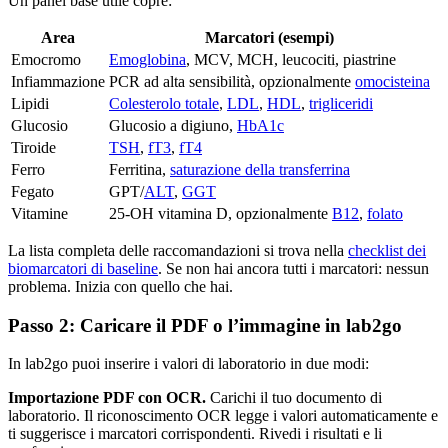
Un panel base utile copre:
Area
Marcatori (esempi)
Emocromo
Emoglobina
, MCV, MCH, leucociti, piastrine
Infiammazione
PCR ad alta sensibilità, opzionalmente
omocisteina
Lipidi
Colesterolo totale
,
LDL
,
HDL
,
trigliceridi
Glucosio
Glucosio a digiuno,
HbA1c
Tiroide
TSH
,
fT3
,
fT4
Ferro
Ferritina,
saturazione della transferrina
Fegato
GPT/
ALT
,
GGT
Vitamine
25-OH vitamina D, opzionalmente
B12
,
folato
La lista completa delle raccomandazioni si trova nella
checklist dei
biomarcatori di baseline
. Se non hai ancora tutti i marcatori: nessun
problema. Inizia con quello che hai.
Passo 2: Caricare il PDF o l’immagine in lab2go
In lab2go puoi inserire i valori di laboratorio in due modi:
Importazione PDF con OCR.
Carichi il tuo documento di
laboratorio. Il riconoscimento OCR legge i valori automaticamente e
ti suggerisce i marcatori corrispondenti. Rivedi i risultati e li