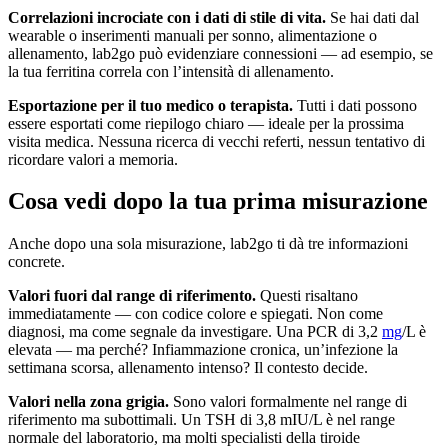
Correlazioni incrociate con i dati di stile di vita.
Se hai dati dal
wearable o inserimenti manuali per sonno, alimentazione o
allenamento, lab2go può evidenziare connessioni — ad esempio, se
la tua ferritina correla con l’intensità di allenamento.
Esportazione per il tuo medico o terapista.
Tutti i dati possono
essere esportati come riepilogo chiaro — ideale per la prossima
visita medica. Nessuna ricerca di vecchi referti, nessun tentativo di
ricordare valori a memoria.
Cosa vedi dopo la tua prima misurazione
Anche dopo una sola misurazione, lab2go ti dà tre informazioni
concrete.
Valori fuori dal range di riferimento.
Questi risaltano
immediatamente — con codice colore e spiegati. Non come
diagnosi, ma come segnale da investigare. Una PCR di 3,2
mg
/L è
elevata — ma perché? Infiammazione cronica, un’infezione la
settimana scorsa, allenamento intenso? Il contesto decide.
Valori nella zona grigia.
Sono valori formalmente nel range di
riferimento ma subottimali. Un TSH di 3,8 mIU/L è nel range
normale del laboratorio, ma molti specialisti della tiroide