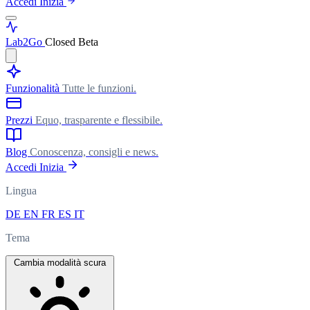
Accedi
Inizia
Lab
2Go
Closed Beta
Funzionalità
Tutte le funzioni.
Prezzi
Equo, trasparente e flessibile.
Blog
Conoscenza, consigli e news.
Accedi
Inizia
Lingua
DE
EN
FR
ES
IT
Tema
Cambia modalità scura