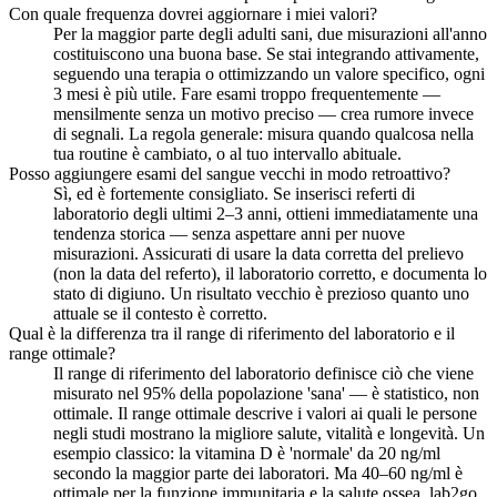
Con quale frequenza dovrei aggiornare i miei valori?
Per la maggior parte degli adulti sani, due misurazioni all'anno
costituiscono una buona base. Se stai integrando attivamente,
seguendo una terapia o ottimizzando un valore specifico, ogni
3 mesi è più utile. Fare esami troppo frequentemente —
mensilmente senza un motivo preciso — crea rumore invece
di segnali. La regola generale: misura quando qualcosa nella
tua routine è cambiato, o al tuo intervallo abituale.
Posso aggiungere esami del sangue vecchi in modo retroattivo?
Sì, ed è fortemente consigliato. Se inserisci referti di
laboratorio degli ultimi 2–3 anni, ottieni immediatamente una
tendenza storica — senza aspettare anni per nuove
misurazioni. Assicurati di usare la data corretta del prelievo
(non la data del referto), il laboratorio corretto, e documenta lo
stato di digiuno. Un risultato vecchio è prezioso quanto uno
attuale se il contesto è corretto.
Qual è la differenza tra il range di riferimento del laboratorio e il
range ottimale?
Il range di riferimento del laboratorio definisce ciò che viene
misurato nel 95% della popolazione 'sana' — è statistico, non
ottimale. Il range ottimale descrive i valori ai quali le persone
negli studi mostrano la migliore salute, vitalità e longevità. Un
esempio classico: la vitamina D è 'normale' da 20 ng/ml
secondo la maggior parte dei laboratori. Ma 40–60 ng/ml è
ottimale per la funzione immunitaria e la salute ossea. lab2go