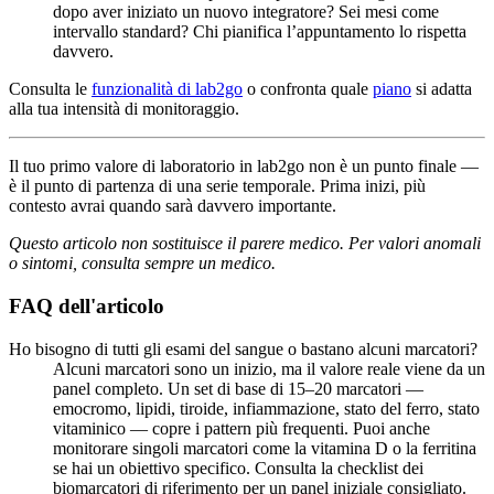
dopo aver iniziato un nuovo integratore? Sei mesi come
intervallo standard? Chi pianifica l’appuntamento lo rispetta
davvero.
Consulta le
funzionalità di lab2go
o confronta quale
piano
si adatta
alla tua intensità di monitoraggio.
Il tuo primo valore di laboratorio in lab2go non è un punto finale —
è il punto di partenza di una serie temporale. Prima inizi, più
contesto avrai quando sarà davvero importante.
Questo articolo non sostituisce il parere medico. Per valori anomali
o sintomi, consulta sempre un medico.
FAQ dell'articolo
Ho bisogno di tutti gli esami del sangue o bastano alcuni marcatori?
Alcuni marcatori sono un inizio, ma il valore reale viene da un
panel completo. Un set di base di 15–20 marcatori —
emocromo, lipidi, tiroide, infiammazione, stato del ferro, stato
vitaminico — copre i pattern più frequenti. Puoi anche
monitorare singoli marcatori come la vitamina D o la ferritina
se hai un obiettivo specifico. Consulta la checklist dei
biomarcatori di riferimento per un panel iniziale consigliato.