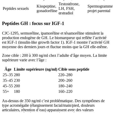
Testostérone,
Kisspeptine,
Spermogramme 
Peptides sexuels
LH, FSH,
gonadoréline
projet parental
œstradiol
Peptides GH : focus sur IGF-1
CJC-1295, sermoréline, ipamoréline et tésamoréline stimulent la
production endogène de GH. Le biomarqueur qui reflète l’activité
est IGF-1 (insulin-like growth factor 1). IGF-1 montre l’activité GH
moyenne des derniers jours et fluctue moins que la GH elle-même.
Zone cible : 200 à 300 ng/ml chez l’adulte d’âge moyen. La limite
supérieure varie avec l’âge :
Âge
Limite supérieure (ng/ml)
Cible sous peptide
25–35
280
220–280
35–45
230
200–260
45–55
200
180–240
55+
180
160–220
Au-dessus de 350 ng/ml c’est problématique. Des symptômes de
type acromégalie (élargissement facial/main/pied, douleurs
articulaires, rétention d’eau) apparaissent avec des valeurs