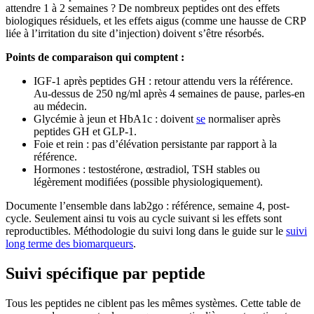
attendre 1 à 2 semaines ? De nombreux peptides ont des effets
biologiques résiduels, et les effets aigus (comme une hausse de CRP
liée à l’irritation du site d’injection) doivent s’être résorbés.
Points de comparaison qui comptent :
IGF-1 après peptides GH : retour attendu vers la référence.
Au-dessus de 250 ng/ml après 4 semaines de pause, parles-en
au médecin.
Glycémie à jeun et HbA1c : doivent
se
normaliser après
peptides GH et GLP-1.
Foie et rein : pas d’élévation persistante par rapport à la
référence.
Hormones : testostérone, œstradiol, TSH stables ou
légèrement modifiées (possible physiologiquement).
Documente l’ensemble dans lab2go : référence, semaine 4, post-
cycle. Seulement ainsi tu vois au cycle suivant si les effets sont
reproductibles. Méthodologie du suivi long dans le guide sur le
suivi
long terme des biomarqueurs
.
Suivi spécifique par peptide
Tous les peptides ne ciblent pas les mêmes systèmes. Cette table de