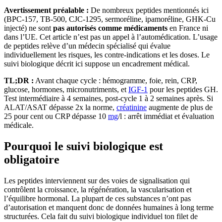
Avertissement préalable :
De nombreux peptides mentionnés ici
(BPC-157, TB-500, CJC-1295, sermoréline, ipamoréline, GHK-Cu
injecté) ne sont
pas autorisés comme médicaments
en France ni
dans l’UE. Cet article n’est pas un appel à l’automédication. L’usage
de peptides relève d’un médecin spécialisé qui évalue
individuellement les risques, les contre-indications et les doses. Le
suivi biologique décrit ici suppose un encadrement médical.
TL;DR :
Avant chaque cycle : hémogramme, foie, rein, CRP,
glucose, hormones, micronutriments, et
IGF-1
pour les peptides GH.
Test intermédiaire à 4 semaines, post-cycle 1 à 2 semaines après. Si
ALAT/ASAT dépasse 2x la norme,
créatinine
augmente de plus de
25 pour cent ou CRP dépasse 10
mg
/l : arrêt immédiat et évaluation
médicale.
Pourquoi le suivi biologique est
obligatoire
Les peptides interviennent sur des voies de signalisation qui
contrôlent la croissance, la régénération, la vascularisation et
l’équilibre hormonal. La plupart de ces substances n’ont pas
d’autorisation et manquent donc de données humaines à long terme
structurées. Cela fait du suivi biologique individuel ton filet de