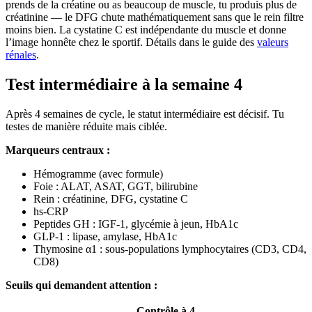
prends de la créatine ou as beaucoup de muscle, tu produis plus de
créatinine — le DFG chute mathématiquement sans que le rein filtre
moins bien. La cystatine C est indépendante du muscle et donne
l’image honnête chez le sportif. Détails dans le guide des
valeurs
rénales
.
Test intermédiaire à la semaine 4
Après 4 semaines de cycle, le statut intermédiaire est décisif. Tu
testes de manière réduite mais ciblée.
Marqueurs centraux :
Hémogramme (avec formule)
Foie : ALAT, ASAT, GGT, bilirubine
Rein : créatinine, DFG, cystatine C
hs-CRP
Peptides GH : IGF-1, glycémie à jeun, HbA1c
GLP-1 : lipase, amylase, HbA1c
Thymosine α1 : sous-populations lymphocytaires (CD3, CD4,
CD8)
Seuils qui demandent attention :
Contrôle à 4