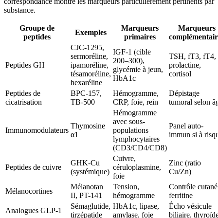
correspondance montre les marqueurs particulièrement pertinents par
substance.
Groupe de
Marqueurs
Marqueurs
Exemples
peptides
primaires
complémentair
CJC-1295,
IGF-1 (cible
sermoréline,
TSH, fT3, fT4,
200–300),
Peptides GH
ipamoréline,
prolactine,
glycémie à jeun,
tésamoréline,
cortisol
HbA1c
hexaréline
Peptides de
BPC-157,
Hémogramme,
Dépistage
cicatrisation
TB-500
CRP, foie, rein
tumoral selon â
Hémogramme
avec sous-
Thymosine
Panel auto-
Immunomodulateurs
populations
α1
immun si à risq
lymphocytaires
(CD3/CD4/CD8)
Cuivre,
GHK-Cu
Zinc (ratio
Peptides de cuivre
céruloplasmine,
(systémique)
Cu/Zn)
foie
Mélanotan
Tension,
Contrôle cutané
Mélanocortines
II, PT-141
hémogramme
ferritine
Sémaglutide,
HbA1c, lipase,
Écho vésicule
Analogues GLP-1
tirzépatide
amylase, foie
biliaire, thyroïd