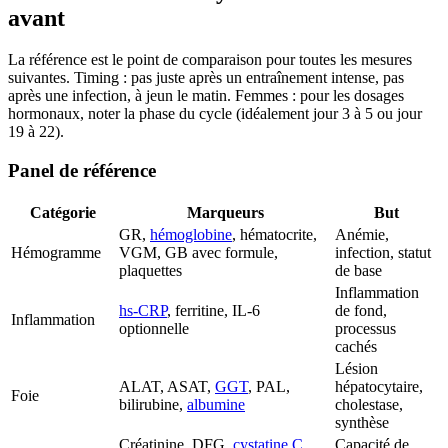
avant
La référence est le point de comparaison pour toutes les mesures
suivantes. Timing : pas juste après un entraînement intense, pas
après une infection, à jeun le matin. Femmes : pour les dosages
hormonaux, noter la phase du cycle (idéalement jour 3 à 5 ou jour
19 à 22).
Panel de référence
Catégorie
Marqueurs
But
GR,
hémoglobine
, hématocrite,
Anémie,
Hémogramme
VGM, GB avec formule,
infection, statut
plaquettes
de base
Inflammation
hs-CRP
, ferritine, IL-6
de fond,
Inflammation
optionnelle
processus
cachés
Lésion
ALAT, ASAT,
GGT
, PAL,
hépatocytaire,
Foie
bilirubine,
albumine
cholestase,
synthèse
Créatinine, DFG,
cystatine C
,
Capacité de