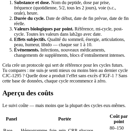
Substance et dose.
Nom du peptide, dose par prise,
fréquence (quotidienne, 5/2, tous les 2 jours), voie (s.c.,
orale), heure.
Durée du cycle.
Date de début, date de fin prévue, date de fin
réelle.
Valeurs biologiques par point.
Référence, mi-cycle, post-
cycle. Toutes les valeurs dans lab2go avec date.
Effets subjectifs.
Qualité du sommeil, énergie, articulations,
peau, humeur, libido — chaque sur 1 à 10.
Événements.
Infections, nouveaux médicaments,
changements de suppléments, blocs d’entraînement intenses.
Cela crée un protocole qui sert de référence pour les cycles futurs.
Tu compares : me suis-je senti mieux ou moins bien au dernier cycle
CJC-1295 ? Quelle dose a produit l’effet sans excès d’IGF-1 ? Sans
cette base de données, chaque cycle recommence à zéro.
Aperçu des coûts
Le suivi coûte — mais moins que la plupart des cycles eux-mêmes.
Coût par
Panel
Portée
point
80–150
Base
Hémogramme, foie, rein, CRP, glucose