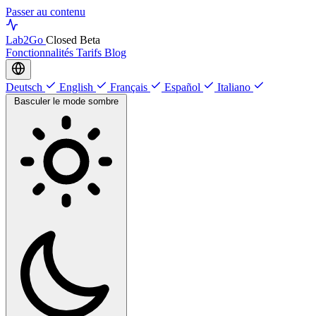
Passer au contenu
Lab
2Go
Closed Beta
Fonctionnalités
Tarifs
Blog
Deutsch
English
Français
Español
Italiano
Basculer le mode sombre