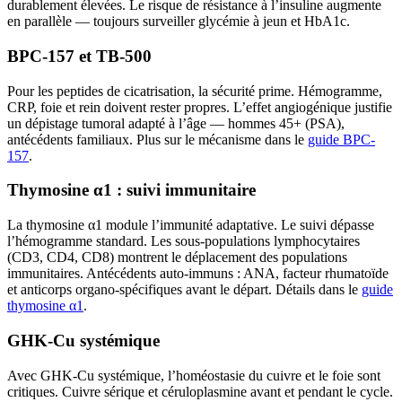
durablement élevées. Le risque de résistance à l’insuline augmente
en parallèle — toujours surveiller glycémie à jeun et HbA1c.
BPC-157 et TB-500
Pour les peptides de cicatrisation, la sécurité prime. Hémogramme,
CRP, foie et rein doivent rester propres. L’effet angiogénique justifie
un dépistage tumoral adapté à l’âge — hommes 45+ (PSA),
antécédents familiaux. Plus sur le mécanisme dans le
guide BPC-
157
.
Thymosine α1 : suivi immunitaire
La thymosine α1 module l’immunité adaptative. Le suivi dépasse
l’hémogramme standard. Les sous-populations lymphocytaires
(CD3, CD4, CD8) montrent le déplacement des populations
immunitaires. Antécédents auto-immuns : ANA, facteur rhumatoïde
et anticorps organo-spécifiques avant le départ. Détails dans le
guide
thymosine α1
.
GHK-Cu systémique
Avec GHK-Cu systémique, l’homéostasie du cuivre et le foie sont
critiques. Cuivre sérique et céruloplasmine avant et pendant le cycle.