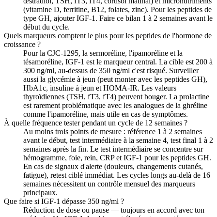
œstradiol, TSH, fT3, fT4, cortisol matinal) et micronutriments
(vitamine D, ferritine, B12, folates, zinc). Pour les peptides de
type GH, ajouter IGF-1. Faire ce bilan 1 à 2 semaines avant le
début du cycle.
Quels marqueurs comptent le plus pour les peptides de l'hormone de
croissance ?
Pour la CJC-1295, la sermoréline, l'ipamoréline et la
tésamoréline, IGF-1 est le marqueur central. La cible est 200 à
300 ng/ml, au-dessus de 350 ng/ml c'est risqué. Surveiller
aussi la glycémie à jeun (peut monter avec les peptides GH),
HbA1c, insuline à jeun et HOMA-IR. Les valeurs
thyroïdiennes (TSH, fT3, fT4) peuvent bouger. La prolactine
est rarement problématique avec les analogues de la ghréline
comme l'ipamoréline, mais utile en cas de symptômes.
À quelle fréquence tester pendant un cycle de 12 semaines ?
Au moins trois points de mesure : référence 1 à 2 semaines
avant le début, test intermédiaire à la semaine 4, test final 1 à 2
semaines après la fin. Le test intermédiaire se concentre sur
hémogramme, foie, rein, CRP et IGF-1 pour les peptides GH.
En cas de signaux d'alerte (douleurs, changements cutanés,
fatigue), retest ciblé immédiat. Les cycles longs au-delà de 16
semaines nécessitent un contrôle mensuel des marqueurs
principaux.
Que faire si IGF-1 dépasse 350 ng/ml ?
Réduction de dose ou pause — toujours en accord avec ton