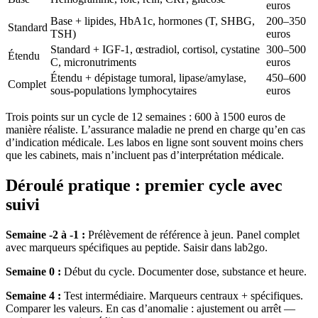
euros
Base + lipides, HbA1c, hormones (T, SHBG,
200–350
Standard
TSH)
euros
Standard + IGF-1, œstradiol, cortisol, cystatine
300–500
Étendu
C, micronutriments
euros
Étendu + dépistage tumoral, lipase/amylase,
450–600
Complet
sous-populations lymphocytaires
euros
Trois points sur un cycle de 12 semaines : 600 à 1500 euros de
manière réaliste. L’assurance maladie ne prend en charge qu’en cas
d’indication médicale. Les labos en ligne sont souvent moins chers
que les cabinets, mais n’incluent pas d’interprétation médicale.
Déroulé pratique : premier cycle avec
suivi
Semaine -2 à -1 :
Prélèvement de référence à jeun. Panel complet
avec marqueurs spécifiques au peptide. Saisir dans lab2go.
Semaine 0 :
Début du cycle. Documenter dose, substance et heure.
Semaine 4 :
Test intermédiaire. Marqueurs centraux + spécifiques.
Comparer les valeurs. En cas d’anomalie : ajustement ou arrêt —