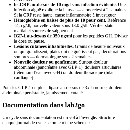
hs-CRP au-dessus de 10 mg/l sans infection évidente.
Une
infection aiguë explique la hausse — alors retest à 2 semaines.
Si la CRP reste haute, cause inflammatoire à investiguer.
Hémoglobine en baisse de plus de 10 pour cent.
Référence
14,5 g/dl, nouvelle valeur sous 13,0 g/dl. Vérifier statut
martial et sources de saignement.
IGF-1 au-dessus de 350 ng/ml
pour les peptides GH. Diviser
la dose ou pause.
Lésions cutanées inhabituelles.
Grains de beauté nouveaux
ou qui grandissent, plaies qui ne guérissent pas, décolorations
sombres — dermatologue sous 2 semaines.
Nouvelle douleur ou gonflement.
Surtout douleur
abdominale (pancréatite avec GLP-1), douleurs articulaires
(rétention d’eau avec GH) ou douleur thoracique (bilan
cardiaque).
Pour les GLP-1 en plus : lipase au-dessus de 3x la norme, douleur
abdominale persistante, jaunissement cutané.
Documentation dans lab2go
Un cycle sans documentation est un vol à l’aveugle. Structure
chaque journal de cycle selon le même schéma :