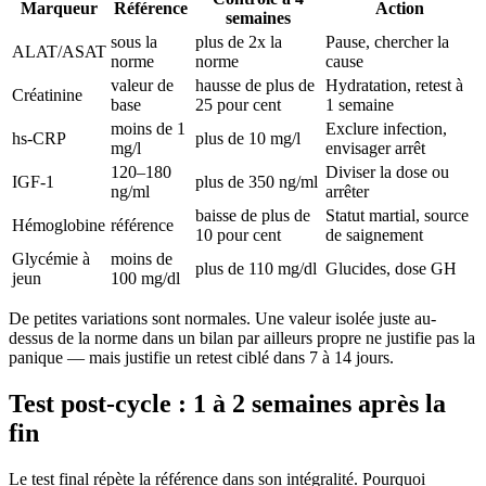
Marqueur
Référence
Action
semaines
sous la
plus de 2x la
Pause, chercher la
ALAT/ASAT
norme
norme
cause
valeur de
hausse de plus de
Hydratation, retest à
Créatinine
base
25 pour cent
1 semaine
moins de 1
Exclure infection,
hs-CRP
plus de 10 mg/l
mg/l
envisager arrêt
120–180
Diviser la dose ou
IGF-1
plus de 350 ng/ml
ng/ml
arrêter
baisse de plus de
Statut martial, source
Hémoglobine
référence
10 pour cent
de saignement
Glycémie à
moins de
plus de 110 mg/dl
Glucides, dose GH
jeun
100 mg/dl
De petites variations sont normales. Une valeur isolée juste au-
dessus de la norme dans un bilan par ailleurs propre ne justifie pas la
panique — mais justifie un retest ciblé dans 7 à 14 jours.
Test post-cycle : 1 à 2 semaines après la
fin
Le test final répète la référence dans son intégralité. Pourquoi