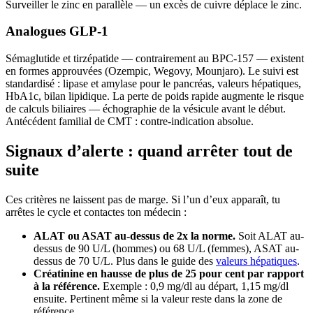
Surveiller le zinc en parallèle — un excès de cuivre déplace le zinc.
Analogues GLP-1
Sémaglutide et tirzépatide — contrairement au BPC-157 — existent
en formes approuvées (Ozempic, Wegovy, Mounjaro). Le suivi est
standardisé : lipase et amylase pour le pancréas, valeurs hépatiques,
HbA1c, bilan lipidique. La perte de poids rapide augmente le risque
de calculs biliaires — échographie de la vésicule avant le début.
Antécédent familial de CMT : contre-indication absolue.
Signaux d’alerte : quand arrêter tout de
suite
Ces critères ne laissent pas de marge. Si l’un d’eux apparaît, tu
arrêtes le cycle et contactes ton médecin :
ALAT ou ASAT au-dessus de 2x la norme.
Soit ALAT au-
dessus de 90 U/L (hommes) ou 68 U/L (femmes), ASAT au-
dessus de 70 U/L. Plus dans le guide des
valeurs hépatiques
.
Créatinine en hausse de plus de 25 pour cent par rapport
à la référence.
Exemple : 0,9 mg/dl au départ, 1,15 mg/dl
ensuite. Pertinent même si la valeur reste dans la zone de
référence.