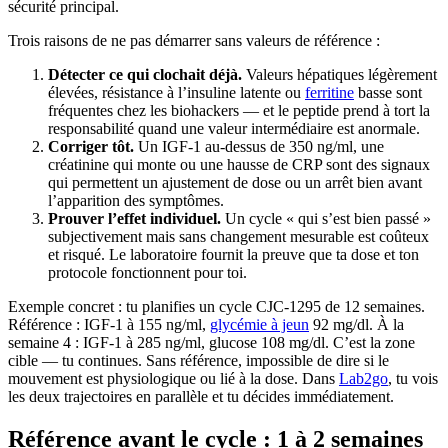
sécurité principal.
Trois raisons de ne pas démarrer sans valeurs de référence :
Détecter ce qui clochait déjà.
Valeurs hépatiques légèrement
élevées, résistance à l’insuline latente ou
ferritine
basse sont
fréquentes chez les biohackers — et le peptide prend à tort la
responsabilité quand une valeur intermédiaire est anormale.
Corriger tôt.
Un IGF-1 au-dessus de 350 ng/ml, une
créatinine qui monte ou une hausse de CRP sont des signaux
qui permettent un ajustement de dose ou un arrêt bien avant
l’apparition des symptômes.
Prouver l’effet individuel.
Un cycle « qui s’est bien passé »
subjectivement mais sans changement mesurable est coûteux
et risqué. Le laboratoire fournit la preuve que ta dose et ton
protocole fonctionnent pour toi.
Exemple concret : tu planifies un cycle CJC-1295 de 12 semaines.
Référence : IGF-1 à 155 ng/ml,
glycémie à jeun
92 mg/dl. À la
semaine 4 : IGF-1 à 285 ng/ml, glucose 108 mg/dl. C’est la zone
cible — tu continues. Sans référence, impossible de dire si le
mouvement est physiologique ou lié à la dose. Dans
Lab2go
, tu vois
les deux trajectoires en parallèle et tu décides immédiatement.
Référence avant le cycle : 1 à 2 semaines