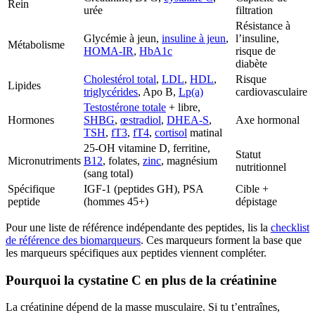
Rein
urée
filtration
Résistance à
Glycémie à jeun,
insuline à jeun
,
l’insuline,
Métabolisme
HOMA-IR
,
HbA1c
risque de
diabète
Cholestérol total
,
LDL
,
HDL
,
Risque
Lipides
triglycérides
, Apo B,
Lp(a)
cardiovasculaire
Testostérone totale
+ libre,
Hormones
SHBG
,
œstradiol
,
DHEA-S
,
Axe hormonal
TSH
,
fT3
,
fT4
,
cortisol
matinal
25-OH vitamine D, ferritine,
Statut
Micronutriments
B12
, folates,
zinc
, magnésium
nutritionnel
(sang total)
Spécifique
IGF-1 (peptides GH), PSA
Cible +
peptide
(hommes 45+)
dépistage
Pour une liste de référence indépendante des peptides, lis la
checklist
de référence des biomarqueurs
. Ces marqueurs forment la base que
les marqueurs spécifiques aux peptides viennent compléter.
Pourquoi la cystatine C en plus de la créatinine
La créatinine dépend de la masse musculaire. Si tu t’entraînes,