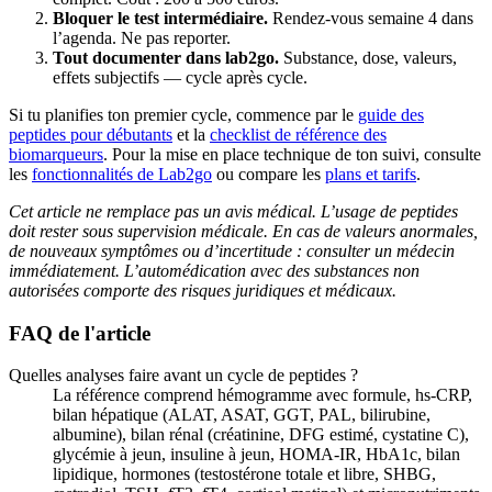
Bloquer le test intermédiaire.
Rendez-vous semaine 4 dans
l’agenda. Ne pas reporter.
Tout documenter dans lab2go.
Substance, dose, valeurs,
effets subjectifs — cycle après cycle.
Si tu planifies ton premier cycle, commence par le
guide des
peptides pour débutants
et la
checklist de référence des
biomarqueurs
. Pour la mise en place technique de ton suivi, consulte
les
fonctionnalités de Lab2go
ou compare les
plans et tarifs
.
Cet article ne remplace pas un avis médical. L’usage de peptides
doit rester sous supervision médicale. En cas de valeurs anormales,
de nouveaux symptômes ou d’incertitude : consulter un médecin
immédiatement. L’automédication avec des substances non
autorisées comporte des risques juridiques et médicaux.
FAQ de l'article
Quelles analyses faire avant un cycle de peptides ?
La référence comprend hémogramme avec formule, hs-CRP,
bilan hépatique (ALAT, ASAT, GGT, PAL, bilirubine,
albumine), bilan rénal (créatinine, DFG estimé, cystatine C),
glycémie à jeun, insuline à jeun, HOMA-IR, HbA1c, bilan
lipidique, hormones (testostérone totale et libre, SHBG,