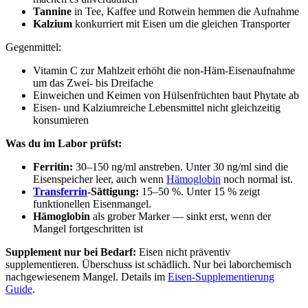
Tannine
in Tee, Kaffee und Rotwein hemmen die Aufnahme
Kalzium
konkurriert mit Eisen um die gleichen Transporter
Gegenmittel:
Vitamin C zur Mahlzeit erhöht die non-Häm-Eisenaufnahme
um das Zwei- bis Dreifache
Einweichen und Keimen von Hülsenfrüchten baut Phytate ab
Eisen- und Kalziumreiche Lebensmittel nicht gleichzeitig
konsumieren
Was du im Labor prüfst:
Ferritin:
30–150 ng/ml anstreben. Unter 30 ng/ml sind die
Eisenspeicher leer, auch wenn
Hämoglobin
noch normal ist.
Transferrin
-Sättigung:
15–50 %. Unter 15 % zeigt
funktionellen Eisenmangel.
Hämoglobin
als grober Marker — sinkt erst, wenn der
Mangel fortgeschritten ist
Supplement nur bei Bedarf:
Eisen nicht präventiv
supplementieren. Überschuss ist schädlich. Nur bei laborchemisch
nachgewiesenem Mangel. Details im
Eisen-Supplementierung
Guide
.