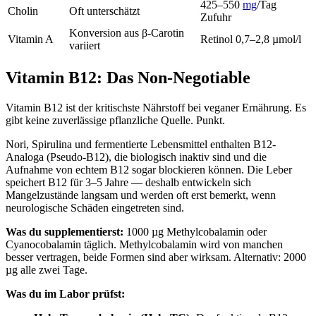
425–550
mg
/Tag
Cholin
Oft unterschätzt
Zufuhr
Konversion aus β-Carotin
Vitamin A
Retinol 0,7–2,8 µmol/l
variiert
Vitamin B12: Das Non-Negotiable
Vitamin B12 ist der kritischste Nährstoff bei veganer Ernährung. Es
gibt keine zuverlässige pflanzliche Quelle. Punkt.
Nori, Spirulina und fermentierte Lebensmittel enthalten B12-
Analoga (Pseudo-B12), die biologisch inaktiv sind und die
Aufnahme von echtem B12 sogar blockieren können. Die Leber
speichert B12 für 3–5 Jahre — deshalb entwickeln sich
Mangelzustände langsam und werden oft erst bemerkt, wenn
neurologische Schäden eingetreten sind.
Was du supplementierst:
1000 µg Methylcobalamin oder
Cyanocobalamin täglich. Methylcobalamin wird von manchen
besser vertragen, beide Formen sind aber wirksam. Alternativ: 2000
µg alle zwei Tage.
Was du im Labor prüfst: