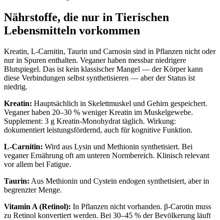
Nährstoffe, die nur in Tierischen
Lebensmitteln vorkommen
Kreatin, L-Carnitin, Taurin und Carnosin sind in Pflanzen nicht oder
nur in Spuren enthalten. Veganer haben messbar niedrigere
Blutspiegel. Das ist kein klassischer Mangel — der Körper kann
diese Verbindungen selbst synthetisieren — aber der Status ist
niedrig.
Kreatin:
Hauptsächlich in Skelettmuskel und Gehirn gespeichert.
Veganer haben 20–30 % weniger Kreatin im Muskelgewebe.
Supplement: 3 g Kreatin-Monohydrat täglich. Wirkung:
dokumentiert leistungsfördernd, auch für kognitive Funktion.
L-Carnitin:
Wird aus Lysin und Methionin synthetisiert. Bei
veganer Ernährung oft am unteren Normbereich. Klinisch relevant
vor allem bei Fatigue.
Taurin:
Aus Methionin und Cystein endogen synthetisiert, aber in
begrenzter Menge.
Vitamin A (Retinol):
In Pflanzen nicht vorhanden. β-Carotin muss
zu Retinol konvertiert werden. Bei 30–45 % der Bevölkerung läuft