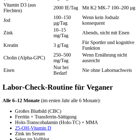
Vitamin D3 (aus
2000 IE/Tag
Mit K2 MK-7 100–200 µg
Flechten)
100–150
Wenn kein Jodsalz
Jod
µg/Tag
konsequent
10–15
Zink
Abends, nicht mit Eisen
mg/Tag
Für Sportler und kognitive
Kreatin
3 g/Tag
Funktion
250–500
Wenn Ernährung nicht
Cholin (Alpha-GPC)
mg/Tag
ausreicht
Nur bei
Eisen
Nie ohne Labornachweis
Bedarf
Labor-Check-Routine für Veganer
Alle 6–12 Monate
(im ersten Jahr alle 6 Monate):
Großes Blutbild (CBC)
Ferritin + Transferrin-Sättigung
Holo-Transcobalamin (Holo-TC) + MMA
25-OH-Vitamin D
Zink im Serum
Selen im Vollblut