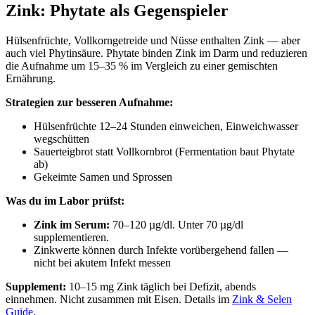
Zink: Phytate als Gegenspieler
Hülsenfrüchte, Vollkorngetreide und Nüsse enthalten Zink — aber
auch viel Phytinsäure. Phytate binden Zink im Darm und reduzieren
die Aufnahme um 15–35 % im Vergleich zu einer gemischten
Ernährung.
Strategien zur besseren Aufnahme:
Hülsenfrüchte 12–24 Stunden einweichen, Einweichwasser
wegschütten
Sauerteigbrot statt Vollkornbrot (Fermentation baut Phytate
ab)
Gekeimte Samen und Sprossen
Was du im Labor prüfst:
Zink im Serum:
70–120 µg/dl. Unter 70 µg/dl
supplementieren.
Zinkwerte können durch Infekte vorübergehend fallen —
nicht bei akutem Infekt messen
Supplement:
10–15 mg Zink täglich bei Defizit, abends
einnehmen. Nicht zusammen mit Eisen. Details im
Zink & Selen
Guide
.