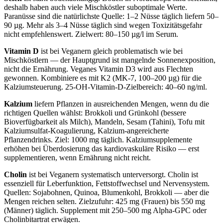
deshalb haben auch viele Mischköstler suboptimale Werte.
Paranüsse sind die natürlichste Quelle: 1–2 Nüsse täglich liefern 50–
90 µg. Mehr als 3–4 Nüsse täglich sind wegen Toxizitätsgefahr
nicht empfehlenswert. Zielwert: 80–150 µg/l im Serum.
Vitamin D
ist bei Veganern gleich problematisch wie bei
Mischköstlern — der Hauptgrund ist mangelnde Sonnenexposition,
nicht die Ernährung. Veganes Vitamin D3 wird aus Flechten
gewonnen. Kombiniere es mit K2 (MK-7, 100–200 µg) für die
Kalziumsteuerung. 25-OH-Vitamin-D-Zielbereich: 40–60 ng/ml.
Kalzium
liefern Pflanzen in ausreichenden Mengen, wenn du die
richtigen Quellen wählst: Brokkoli und Grünkohl (bessere
Bioverfügbarkeit als Milch), Mandeln, Sesam (Tahini), Tofu mit
Kalziumsulfat-Koagulierung, Kalzium-angereicherte
Pflanzendrinks. Ziel: 1000 mg täglich. Kalziumsupplemente
erhöhen bei Überdosierung das kardiovaskuläre Risiko — erst
supplementieren, wenn Ernährung nicht reicht.
Cholin
ist bei Veganern systematisch unterversorgt. Cholin ist
essenziell für Leberfunktion, Fettstoffwechsel und Nervensystem.
Quellen: Sojabohnen, Quinoa, Blumenkohl, Brokkoli — aber die
Mengen reichen selten. Zielzufuhr: 425 mg (Frauen) bis 550 mg
(Männer) täglich. Supplement mit 250–500 mg Alpha-GPC oder
Cholinbitartrat erwägen.