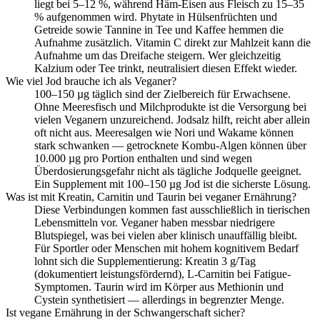
liegt bei 5–12 %, während Häm-Eisen aus Fleisch zu 15–35
% aufgenommen wird. Phytate in Hülsenfrüchten und
Getreide sowie Tannine in Tee und Kaffee hemmen die
Aufnahme zusätzlich. Vitamin C direkt zur Mahlzeit kann die
Aufnahme um das Dreifache steigern. Wer gleichzeitig
Kalzium oder Tee trinkt, neutralisiert diesen Effekt wieder.
Wie viel Jod brauche ich als Veganer?
100–150 µg täglich sind der Zielbereich für Erwachsene.
Ohne Meeresfisch und Milchprodukte ist die Versorgung bei
vielen Veganern unzureichend. Jodsalz hilft, reicht aber allein
oft nicht aus. Meeresalgen wie Nori und Wakame können
stark schwanken — getrocknete Kombu-Algen können über
10.000 µg pro Portion enthalten und sind wegen
Überdosierungsgefahr nicht als tägliche Jodquelle geeignet.
Ein Supplement mit 100–150 µg Jod ist die sicherste Lösung.
Was ist mit Kreatin, Carnitin und Taurin bei veganer Ernährung?
Diese Verbindungen kommen fast ausschließlich in tierischen
Lebensmitteln vor. Veganer haben messbar niedrigere
Blutspiegel, was bei vielen aber klinisch unauffällig bleibt.
Für Sportler oder Menschen mit hohem kognitivem Bedarf
lohnt sich die Supplementierung: Kreatin 3 g/Tag
(dokumentiert leistungsfördernd), L-Carnitin bei Fatigue-
Symptomen. Taurin wird im Körper aus Methionin und
Cystein synthetisiert — allerdings in begrenzter Menge.
Ist vegane Ernährung in der Schwangerschaft sicher?