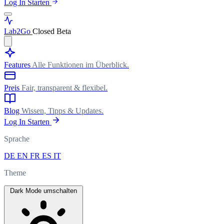
Log In
Starten
Lab
2Go
Closed Beta
Features
Alle Funktionen im Überblick.
Preis
Fair, transparent & flexibel.
Blog
Wissen, Tipps & Updates.
Log In
Starten
Sprache
DE
EN
FR
ES
IT
Theme
Dark Mode umschalten