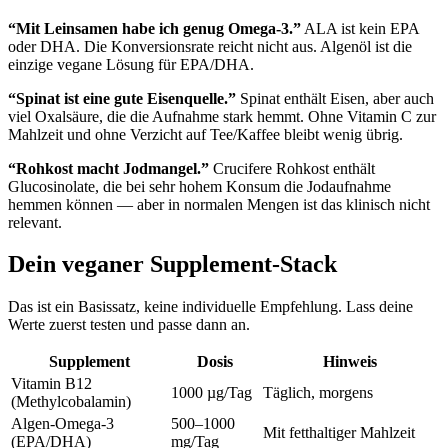
“Mit Leinsamen habe ich genug Omega-3.”
ALA ist kein EPA
oder DHA. Die Konversionsrate reicht nicht aus. Algenöl ist die
einzige vegane Lösung für EPA/DHA.
“Spinat ist eine gute Eisenquelle.”
Spinat enthält Eisen, aber auch
viel Oxalsäure, die die Aufnahme stark hemmt. Ohne Vitamin C zur
Mahlzeit und ohne Verzicht auf Tee/Kaffee bleibt wenig übrig.
“Rohkost macht Jodmangel.”
Crucifere Rohkost enthält
Glucosinolate, die bei sehr hohem Konsum die Jodaufnahme
hemmen können — aber in normalen Mengen ist das klinisch nicht
relevant.
Dein veganer Supplement-Stack
Das ist ein Basissatz, keine individuelle Empfehlung. Lass deine
Werte zuerst testen und passe dann an.
Supplement
Dosis
Hinweis
Vitamin B12
1000 µg/Tag
Täglich, morgens
(Methylcobalamin)
Algen-Omega-3
500–1000
Mit fetthaltiger Mahlzeit
(EPA/DHA)
mg/Tag