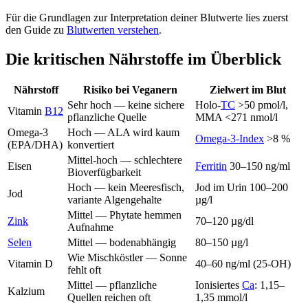
Für die Grundlagen zur Interpretation deiner Blutwerte lies zuerst
den Guide zu
Blutwerten verstehen
.
Die kritischen Nährstoffe im Überblick
Nährstoff
Risiko bei Veganern
Zielwert im Blut
Sehr hoch — keine sichere
Holo-
TC
>50 pmol/l,
Vitamin
B12
pflanzliche Quelle
MMA <271 nmol/l
Omega-3
Hoch — ALA wird kaum
Omega-3-Index
>8 %
(EPA/DHA)
konvertiert
Mittel-hoch — schlechtere
Eisen
Ferritin
30–150 ng/ml
Bioverfügbarkeit
Hoch — kein Meeresfisch,
Jod im Urin 100–200
Jod
variante Algengehalte
µg/l
Mittel — Phytate hemmen
Zink
70–120 µg/dl
Aufnahme
Selen
Mittel — bodenabhängig
80–150 µg/l
Wie Mischköstler — Sonne
Vitamin D
40–60 ng/ml (25-OH)
fehlt oft
Mittel — pflanzliche
Ionisiertes
Ca
: 1,15–
Kalzium
Quellen reichen oft
1,35 mmol/l