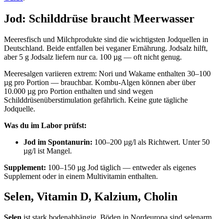
Jod: Schilddrüse braucht Meerwasser
Meeresfisch und Milchprodukte sind die wichtigsten Jodquellen in
Deutschland. Beide entfallen bei veganer Ernährung. Jodsalz hilft,
aber 5 g Jodsalz liefern nur ca. 100 µg — oft nicht genug.
Meeresalgen variieren extrem: Nori und Wakame enthalten 30–100
µg pro Portion — brauchbar. Kombu-Algen können aber über
10.000 µg pro Portion enthalten und sind wegen
Schilddrüsenüberstimulation gefährlich. Keine gute tägliche
Jodquelle.
Was du im Labor prüfst:
Jod im Spontanurin:
100–200 µg/l als Richtwert. Unter 50
µg/l ist Mangel.
Supplement:
100–150 µg Jod täglich — entweder als eigenes
Supplement oder in einem Multivitamin enthalten.
Selen, Vitamin D, Kalzium, Cholin
Selen
ist stark bodenabhängig. Böden in Nordeuropa sind selenarm,