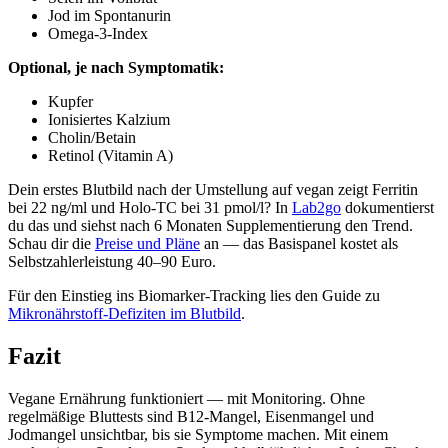
Jod im Spontanurin
Omega-3-Index
Optional, je nach Symptomatik:
Kupfer
Ionisiertes Kalzium
Cholin/Betain
Retinol (Vitamin A)
Dein erstes Blutbild nach der Umstellung auf vegan zeigt Ferritin
bei 22 ng/ml und Holo-TC bei 31 pmol/l? In
Lab2go
dokumentierst
du das und siehst nach 6 Monaten Supplementierung den Trend.
Schau dir die
Preise und Pläne
an — das Basispanel kostet als
Selbstzahlerleistung 40–90 Euro.
Für den Einstieg ins Biomarker-Tracking lies den Guide zu
Mikronährstoff-Defiziten im Blutbild
.
Fazit
Vegane Ernährung funktioniert — mit Monitoring. Ohne
regelmäßige Bluttests sind B12-Mangel, Eisenmangel und
Jodmangel unsichtbar, bis sie Symptome machen. Mit einem