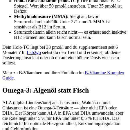
Holo-Transcobalamin (Holo-TC):
Der funktionale B12-
Spiegel. Wert über 50 pmol/l anstreben. Unter 35 pmol/l ist
Defizit.
Methylmalonsäure (MMA):
Steigt an, bevor
Serumcobalamin abfällt. Unter 271 nmol/l. MMA ist
sensitiver als B12 im Serum.
Serumcobalamin allein reicht nicht — es erfasst auch inaktive
B12-Formen und kann falsch normal sein.
Dein Holo-TC liegt bei 38 pmol/l und du supplementierst seit 6
Monaten? In
Lab2go
siehst du den Trend und erkennst, ob deine
Dosierung ausreicht oder ob du auf eine höhere Dosis wechseln
solltest.
Mehr zu B-Vitaminen und ihrer Funktion im
B-Vitamine Komplex
Guide
.
Omega-3: Algenöl statt Fisch
ALA (alpha-Linolensäure) aus Leinsamen, Walnüssen und
Chiasamen ist eine Omega-3-Fettsäure — aber nicht EPA oder
DHA. Der Körper kann ALA in EPA und DHA umwandeln, aber
die Rate liegt unter 5 % für EPA und unter 0,5 % für DHA. Das
reicht nicht für optimale Herzgesundheit, Entzündungsregulation
und Gehirnfunktion.