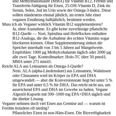
und Methylmalonsäure (MMA) für Vitamin B12, Ferritin und
Transferrin-Sättigung für Eisen, 25-OH-Vitamin D, Zink im
Serum, Selen, Jod im Urin sowie der Omega-3-Index. Diese
sollten mindestens einmal jährlich, im ersten Jahr einer
veganen Ernährung halbjährlich, bestimmt werden.
Muss ich als Veganer wirklich Vitamin B12 supplementieren?
Ja, ohne Ausnahme. Es gibt keine zuverlässige pflanzliche
B12-Quelle — Nori, Spirulina und Hefeflocken enthalten
B12-Analoga, die die Aufnahme des echten Vitamins sogar
blockieren können. Ohne Supplementierung sinken die
Speicher innerhalb von 3 bis 5 Jahren auf Mangelwerte.
Empfohlen: 1000 µg Methylcobalamin täglich oder 2000 µg
alle zwei Tage. Kontrollmarker: Holo-TC über 50 pmol/l,
MMA unter 271 nmol/l.
Reicht ALA aus Leinsamen als Omega-3-Quelle?
Nein. ALA (alpha-Linolensäure) aus Leinsamen, Walnüssen
oder Chiasamen wird im Körper zu EPA und DHA
umgewandelt — aber die Konversionsrate liegt bei unter 5 %
für EPA und unter 0,5 % für DHA. Das reicht nicht aus, um
ausreichend EPA und DHA im Gewebe zu halten. Vegane
Algenöl-Kapseln mit 500–1000 mg EPA+DHA täglich sind
die direkte Lösung.
Veganer nehmen doch viel Eisen aus Gemüse auf — warum ist
Ferritin trotzdem oft niedrig?
Pflanzliches Eisen ist non-Häm-Eisen. Die Bioverfügbarkeit