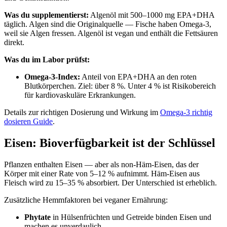
Was du supplementierst:
Algenöl mit 500–1000 mg EPA+DHA
täglich. Algen sind die Originalquelle — Fische haben Omega-3,
weil sie Algen fressen. Algenöl ist vegan und enthält die Fettsäuren
direkt.
Was du im Labor prüfst:
Omega-3-Index:
Anteil von EPA+DHA an den roten
Blutkörperchen. Ziel: über 8 %. Unter 4 % ist Risikobereich
für kardiovaskuläre Erkrankungen.
Details zur richtigen Dosierung und Wirkung im
Omega-3 richtig
dosieren Guide
.
Eisen: Bioverfügbarkeit ist der Schlüssel
Pflanzen enthalten Eisen — aber als non-Häm-Eisen, das der
Körper mit einer Rate von 5–12 % aufnimmt. Häm-Eisen aus
Fleisch wird zu 15–35 % absorbiert. Der Unterschied ist erheblich.
Zusätzliche Hemmfaktoren bei veganer Ernährung:
Phytate
in Hülsenfrüchten und Getreide binden Eisen und
machen es unverdaulich