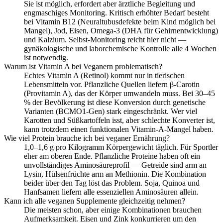
Sie ist möglich, erfordert aber ärztliche Begleitung und
engmaschiges Monitoring. Kritisch erhöhter Bedarf besteht
bei Vitamin B12 (Neuraltubusdefekte beim Kind möglich bei
Mangel), Jod, Eisen, Omega-3 (DHA für Gehirnentwicklung)
und Kalzium. Selbst-Monitoring reicht hier nicht —
gynäkologische und laborchemische Kontrolle alle 4 Wochen
ist notwendig.
Warum ist Vitamin A bei Veganern problematisch?
Echtes Vitamin A (Retinol) kommt nur in tierischen
Lebensmitteln vor. Pflanzliche Quellen liefern β-Carotin
(Provitamin A), das der Körper umwandeln muss. Bei 30–45
% der Bevölkerung ist diese Konversion durch genetische
Varianten (BCMO1-Gen) stark eingeschränkt. Wer viel
Karotten und Süßkartoffeln isst, aber schlechte Konverter ist,
kann trotzdem einen funktionalen Vitamin-A-Mangel haben.
Wie viel Protein brauche ich bei veganer Ernährung?
1,0–1,6 g pro Kilogramm Körpergewicht täglich. Für Sportler
eher am oberen Ende. Pflanzliche Proteine haben oft ein
unvollständiges Aminosäureprofil — Getreide sind arm an
Lysin, Hülsenfrüchte arm an Methionin. Die Kombination
beider über den Tag löst das Problem. Soja, Quinoa und
Hanfsamen liefern alle essenziellen Aminosäuren allein.
Kann ich alle veganen Supplemente gleichzeitig nehmen?
Die meisten schon, aber einige Kombinationen brauchen
Aufmerksamkeit. Eisen und Zink konkurrieren um den