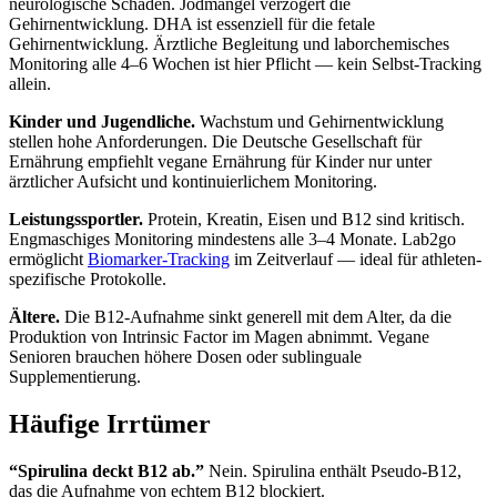
neurologische Schäden. Jodmangel verzögert die
Gehirnentwicklung. DHA ist essenziell für die fetale
Gehirnentwicklung. Ärztliche Begleitung und laborchemisches
Monitoring alle 4–6 Wochen ist hier Pflicht — kein Selbst-Tracking
allein.
Kinder und Jugendliche.
Wachstum und Gehirnentwicklung
stellen hohe Anforderungen. Die Deutsche Gesellschaft für
Ernährung empfiehlt vegane Ernährung für Kinder nur unter
ärztlicher Aufsicht und kontinuierlichem Monitoring.
Leistungssportler.
Protein, Kreatin, Eisen und B12 sind kritisch.
Engmaschiges Monitoring mindestens alle 3–4 Monate. Lab2go
ermöglicht
Biomarker-Tracking
im Zeitverlauf — ideal für athleten-
spezifische Protokolle.
Ältere.
Die B12-Aufnahme sinkt generell mit dem Alter, da die
Produktion von Intrinsic Factor im Magen abnimmt. Vegane
Senioren brauchen höhere Dosen oder sublinguale
Supplementierung.
Häufige Irrtümer
“Spirulina deckt B12 ab.”
Nein. Spirulina enthält Pseudo-B12,
das die Aufnahme von echtem B12 blockiert.