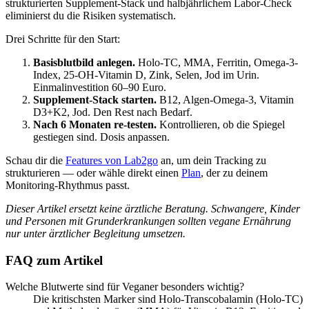
strukturierten Supplement-Stack und halbjährlichem Labor-Check
eliminierst du die Risiken systematisch.
Drei Schritte für den Start:
Basisblutbild anlegen.
Holo-TC, MMA, Ferritin, Omega-3-
Index, 25-OH-Vitamin D, Zink, Selen, Jod im Urin.
Einmalinvestition 60–90 Euro.
Supplement-Stack starten.
B12, Algen-Omega-3, Vitamin
D3+K2, Jod. Den Rest nach Bedarf.
Nach 6 Monaten re-testen.
Kontrollieren, ob die Spiegel
gestiegen sind. Dosis anpassen.
Schau dir die
Features von Lab2go
an, um dein Tracking zu
strukturieren — oder wähle direkt einen
Plan
, der zu deinem
Monitoring-Rhythmus passt.
Dieser Artikel ersetzt keine ärztliche Beratung. Schwangere, Kinder
und Personen mit Grunderkrankungen sollten vegane Ernährung
nur unter ärztlicher Begleitung umsetzen.
FAQ zum Artikel
Welche Blutwerte sind für Veganer besonders wichtig?
Die kritischsten Marker sind Holo-Transcobalamin (Holo-TC)