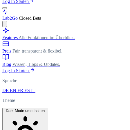
Log In
Starten
Lab
2Go
Closed Beta
Features
Alle Funktionen im Überblick.
Preis
Fair, transparent & flexibel.
Blog
Wissen, Tipps & Updates.
Log In
Starten
Sprache
DE
EN
FR
ES
IT
Theme
Dark Mode umschalten