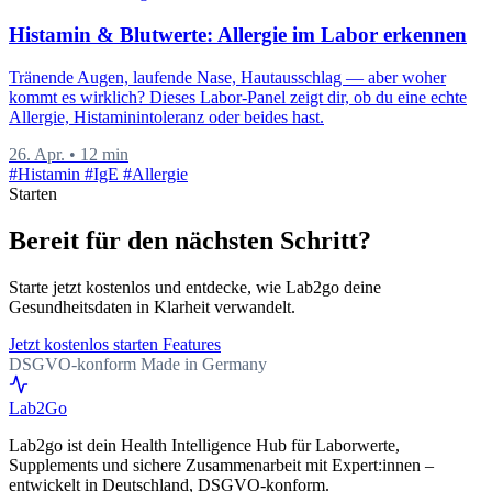
Histamin & Blutwerte: Allergie im Labor erkennen
Tränende Augen, laufende Nase, Hautausschlag — aber woher
kommt es wirklich? Dieses Labor-Panel zeigt dir, ob du eine echte
Allergie, Histaminintoleranz oder beides hast.
26. Apr.
•
12 min
#Histamin
#IgE
#Allergie
Starten
Bereit für den nächsten Schritt?
Starte jetzt kostenlos und entdecke, wie Lab2go deine
Gesundheitsdaten in Klarheit verwandelt.
Jetzt kostenlos starten
Features
DSGVO-konform
Made in Germany
Lab
2Go
Lab2go ist dein Health Intelligence Hub für Laborwerte,
Supplements und sichere Zusammenarbeit mit Expert:innen –
entwickelt in Deutschland, DSGVO-konform.