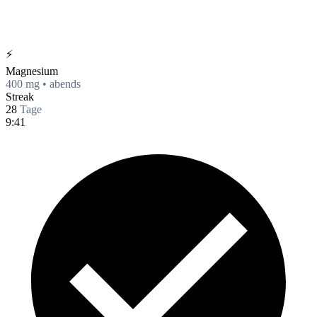
⚡
Magnesium
400 mg • abends
Streak
28
Tage
9:41