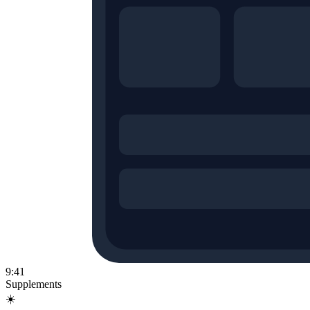
9:41
Supplements
☀️