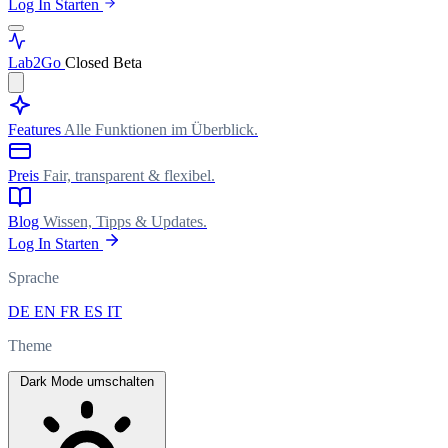
Log In
Starten
Lab
2Go
Closed Beta
Features
Alle Funktionen im Überblick.
Preis
Fair, transparent & flexibel.
Blog
Wissen, Tipps & Updates.
Log In
Starten
Sprache
DE
EN
FR
ES
IT
Theme
Dark Mode umschalten