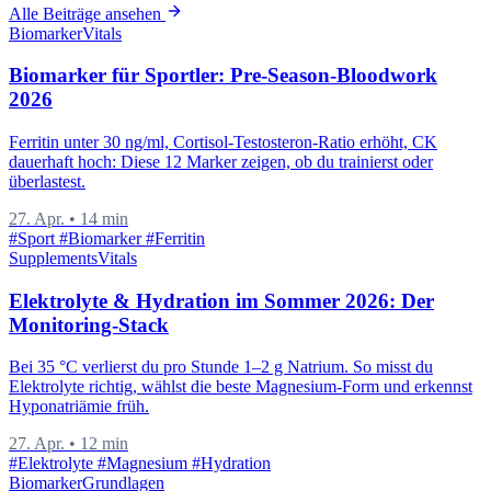
Alle Beiträge ansehen
Biomarker
Vitals
Biomarker für Sportler: Pre-Season-Bloodwork
2026
Ferritin unter 30 ng/ml, Cortisol-Testosteron-Ratio erhöht, CK
dauerhaft hoch: Diese 12 Marker zeigen, ob du trainierst oder
überlastest.
27. Apr.
•
14 min
#Sport
#Biomarker
#Ferritin
Supplements
Vitals
Elektrolyte & Hydration im Sommer 2026: Der
Monitoring-Stack
Bei 35 °C verlierst du pro Stunde 1–2 g Natrium. So misst du
Elektrolyte richtig, wählst die beste Magnesium-Form und erkennst
Hyponatriämie früh.
27. Apr.
•
12 min
#Elektrolyte
#Magnesium
#Hydration
Biomarker
Grundlagen