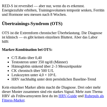
RED-S ist reversibel — aber nur, wenn du es erkennst.
Energiezufuhr erhöhen, Trainingsvolumen temporär senken, Ferritin
und Hormone neu messen nach 8 Wochen.
Übertrainings-Syndrom (OTS)
OTS ist die Extremform chronischer Überbelastung. Die Diagnose
ist klinisch — es gibt keinen einzelnen Bluttest. Aber das Labor
hilft:
Marker-Kombination bei OTS:
C/T-Ratio über 0,40
Testosteron unter 350 ng/dl (Männer)
Hämoglobin sinkend über 2–3 Messzeitpunkte
CK chronisch über 500 U/L
Leukozyten unter 4,0 × 10⁹/L
HRV nachhaltig unter dem persönlichen Baseline-Trend
Kein einzelner Marker allein macht die Diagnose. Drei oder mehr
dieser Muster zusammen sind ein starkes Signal. Mehr zum Thema
HRV als Frühwarnsystem liest du im
HRV-Guide
und
Ruhepuls als
Fitness-Marker
.