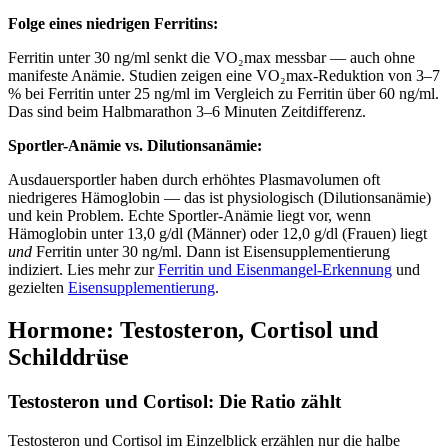
Folge eines niedrigen Ferritins:
Ferritin unter 30 ng/ml senkt die VO₂max messbar — auch ohne
manifeste Anämie. Studien zeigen eine VO₂max-Reduktion von 3–7
% bei Ferritin unter 25 ng/ml im Vergleich zu Ferritin über 60 ng/ml.
Das sind beim Halbmarathon 3–6 Minuten Zeitdifferenz.
Sportler-Anämie vs. Dilutionsanämie:
Ausdauersportler haben durch erhöhtes Plasmavolumen oft
niedrigeres Hämoglobin — das ist physiologisch (Dilutionsanämie)
und kein Problem. Echte Sportler-Anämie liegt vor, wenn
Hämoglobin unter 13,0 g/dl (Männer) oder 12,0 g/dl (Frauen) liegt
und
Ferritin unter 30 ng/ml. Dann ist Eisensupplementierung
indiziert. Lies mehr zur
Ferritin und Eisenmangel-Erkennung
und
gezielten
Eisensupplementierung
.
Hormone: Testosteron, Cortisol und
Schilddrüse
Testosteron und Cortisol: Die Ratio zählt
Testosteron und Cortisol im Einzelblick erzählen nur die halbe