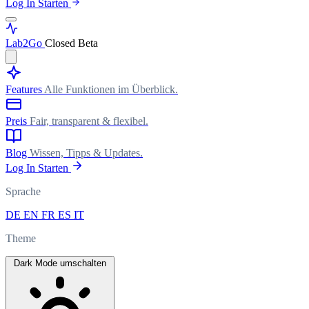
Log In
Starten
Lab
2Go
Closed Beta
Features
Alle Funktionen im Überblick.
Preis
Fair, transparent & flexibel.
Blog
Wissen, Tipps & Updates.
Log In
Starten
Sprache
DE
EN
FR
ES
IT
Theme
Dark Mode umschalten