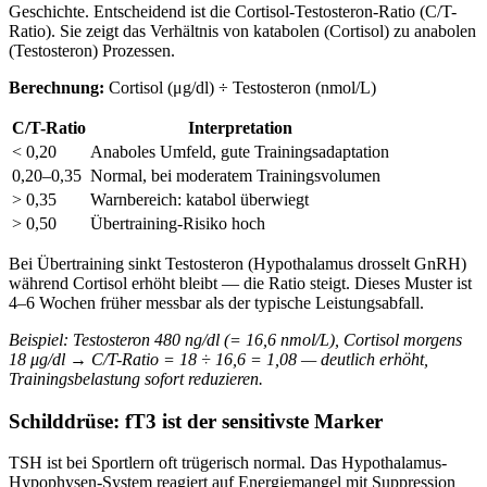
Geschichte. Entscheidend ist die Cortisol-Testosteron-Ratio (C/T-
Ratio). Sie zeigt das Verhältnis von katabolen (Cortisol) zu anabolen
(Testosteron) Prozessen.
Berechnung:
Cortisol (μg/dl) ÷ Testosteron (nmol/L)
C/T-Ratio
Interpretation
< 0,20
Anaboles Umfeld, gute Trainingsadaptation
0,20–0,35
Normal, bei moderatem Trainingsvolumen
> 0,35
Warnbereich: katabol überwiegt
> 0,50
Übertraining-Risiko hoch
Bei Übertraining sinkt Testosteron (Hypothalamus drosselt GnRH)
während Cortisol erhöht bleibt — die Ratio steigt. Dieses Muster ist
4–6 Wochen früher messbar als der typische Leistungsabfall.
Beispiel: Testosteron 480 ng/dl (= 16,6 nmol/L), Cortisol morgens
18 μg/dl → C/T-Ratio = 18 ÷ 16,6 = 1,08 — deutlich erhöht,
Trainingsbelastung sofort reduzieren.
Schilddrüse: fT3 ist der sensitivste Marker
TSH ist bei Sportlern oft trügerisch normal. Das Hypothalamus-
Hypophysen-System reagiert auf Energiemangel mit Suppression