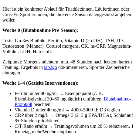
Hier ist ein konkreter Ablauf für Triathlet:innen, Läufer:innen oder
CrossFit-Sportler:innen, die ihre erste Saison datengestützt angehen
wollen.
Woche 0 (Blutabnahme Pre-Season):
Teste: Großes Blutbild, Ferritin, Vitamin D (25-OH), TSH, fT3,
Testosteron (Männer), Cortisol morgens, CK, hs-CRP, Magnesium-
Vollblut, LDH, Harnstoff.
Zeitpunkt: Morgens nüchtern, min. 48 Stunden nach letztem hartem
Training. Ergebnis in
lab2go
dokumentieren, Sportler-Zielbereiche
eintragen.
Woche 1–4 (Gezielte Interventionen):
Ferritin unter 40 ng/ml → Eisenpräparat (z. B.
Eisenbisglycinat 30–60 mg täglich) einführen;
Blutabnahme-
Protokoll
beachten
Vitamin D unter 40 ng/ml → 4000–5000 IE D3 täglich
CRP über 2 mg/L → Omega-3 (2–3 g EPA/DHA), Schlaf auf
8+ Stunden priorisieren
C/T-Ratio erhöht → Trainingsvolumen um 20 % reduzieren, 1
Ruhetag mehr/Woche einplanen