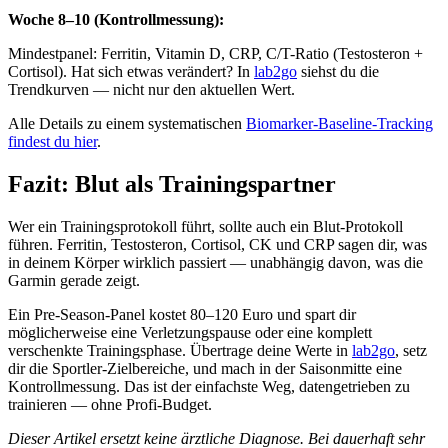
Woche 8–10 (Kontrollmessung):
Mindestpanel: Ferritin, Vitamin D, CRP, C/T-Ratio (Testosteron +
Cortisol). Hat sich etwas verändert? In
lab2go
siehst du die
Trendkurven — nicht nur den aktuellen Wert.
Alle Details zu einem systematischen
Biomarker-Baseline-Tracking
findest du hier
.
Fazit: Blut als Trainingspartner
Wer ein Trainingsprotokoll führt, sollte auch ein Blut-Protokoll
führen. Ferritin, Testosteron, Cortisol, CK und CRP sagen dir, was
in deinem Körper wirklich passiert — unabhängig davon, was die
Garmin gerade zeigt.
Ein Pre-Season-Panel kostet 80–120 Euro und spart dir
möglicherweise eine Verletzungspause oder eine komplett
verschenkte Trainingsphase. Übertrage deine Werte in
lab2go
, setz
dir die Sportler-Zielbereiche, und mach in der Saisonmitte eine
Kontrollmessung. Das ist der einfachste Weg, datengetrieben zu
trainieren — ohne Profi-Budget.
Dieser Artikel ersetzt keine ärztliche Diagnose. Bei dauerhaft sehr