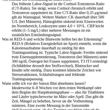
Das früheste Labor-Signal ist die Cortisol-Testosteron-Ratio
(C/T-Ratio). Sie steigt, wenn Cortisol chronisch erhöht und
Testosteron supprimiert ist. Eine C/T-Ratio über 0,35 μg/nmol
gilt als Warnsignal. Weitere Marker: CK dauerhaft über 500
U/L (bei Männern), Hämoglobin sinkend trotz Eisenwerten
im Normbereich, Leukozyten unter 4,0 × 10⁹/L. CRP leicht
erhöht (1–5 mg/L) über mehrere Messungen ist ein
zusätzliches Entzündungssignal.
Was ist RED-S und welche Blutwerte helfen bei der Erkennung?
RED-S (Relatives Energiedefizit im Sport) entsteht, wenn die
Kalorienaufnahme dauerhaft zu niedrig für den
Trainingsumfang ist. Typische Labor-Signale: Ferritin sinkend
trotz Eisensupplementierung, Testosteron (bei Männern) unter
300 ng/dl, Östrogen bei Frauen supprimiert, T3 fT3 erniedrigt
(Schilddrüse drosselt den Stoffwechsel), Blutzucker und
Insulin sehr niedrig. Dazu kommen klinische Zeichen wie
Stressreaktionen, Schlafstörungen und fehlende
Trainingsanpassung.
Wann sollte ich vor der Saison Blut abnehmen lassen?
Idealerweise 6–8 Wochen vor dem ersten Wettkampf oder
dem Beginn der Haupttrainingsphase — also für Triathleten
und Läufer typischerweise im März oder April. Das gibt dir
Zeit, Mängel zu beheben, bevor sie die Vorbereitung
ruinieren. Eine zweite Messung in der Saisonmitte
(Juli/August) zeigt, ob das Training anschlägt oder ob du