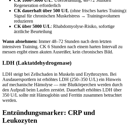
CK 1000–5000 U/L
: Überbelastung, 48–72 Stunden
Regeneration erforderlich
CK dauerhaft über 500 U/L
(ohne frisches hartes Training):
Signal für chronischen Muskelstress → Trainingsvolumen
reduzieren
CK über 5000 U/L
: Rhabdomyolyse-Risiko, sofortige
ärztliche Beurteilung
Wann abnehmen:
Immer 48–72 Stunden nach dem letzten
intensiven Training. CK 6 Stunden nach einem harten Intervall zu
messen ergibt einen akuten Ausreißer, kein chronisches Bild.
LDH (Laktatdehydrogenase)
LDH steigt bei Zellschaden in Muskeln und Erythrozyten. Bei
Ausdauersportlern ist erhöhtes LDH (250–350 U/L) ein Hinweis
auf mechanische Hämolyse — rote Blutkörperchen werden durch
den Aufprall beim Laufen zerstört. Dauerhaft erhöhtes LDH über
350 U/L sollte mit Hämoglobin und Ferritin zusammen betrachtet
werden.
Entzündungsmarker: CRP und
Leukozyten