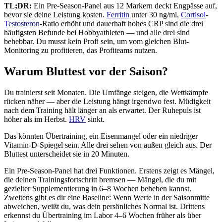
TL;DR:
Ein Pre-Season-Panel aus 12 Markern deckt Engpässe auf,
bevor sie deine Leistung kosten.
Ferritin
unter 30 ng/ml,
Cortisol
-
Testosteron
-Ratio erhöht und dauerhaft hohes CRP sind die drei
häufigsten Befunde bei Hobbyathleten — und alle drei sind
behebbar. Du musst kein Profi sein, um vom gleichen Blut-
Monitoring zu profitieren, das Profiteams nutzen.
Warum Bluttest vor der Saison?
Du trainierst seit Monaten. Die Umfänge steigen, die Wettkämpfe
rücken näher — aber die Leistung hängt irgendwo fest. Müdigkeit
nach dem Training hält länger an als erwartet. Der Ruhepuls ist
höher als im Herbst.
HRV
sinkt.
Das könnten Übertraining, ein Eisenmangel oder ein niedriger
Vitamin-D-Spiegel sein. Alle drei sehen von außen gleich aus. Der
Bluttest unterscheidet sie in 20 Minuten.
Ein Pre-Season-Panel hat drei Funktionen. Erstens zeigt es Mängel,
die deinen Trainingsfortschritt bremsen — Mängel, die du mit
gezielter Supplementierung in 6–8 Wochen beheben kannst.
Zweitens gibt es dir eine Baseline: Wenn Werte in der Saisonmitte
abweichen, weißt du, was dein persönliches Normal ist. Drittens
erkennst du Übertraining im Labor 4–6 Wochen früher als über