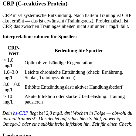
CRP (C-reaktives Protein)
CRP misst systemische Entzündung. Nach hartem Training ist CRP
akut erhöht — das ist erwünscht (Trainingsreiz). Problematisch ist
CRP, das zwischen Trainingseinheiten nicht auf unter 1 mg/L fällt.
Interpretationsrahmen für Sportler:
CRP-
Bedeutung für Sportler
Wert
< 1,0
Optimal: vollständige Regeneration
mg/L
1,0–3,0
Leichte chronische Entzündung (check: Ernährung,
mg/L
Schlaf, Trainingsvolumen)
3,0–10,0
Erhöhte Entzündungslast: aktiver Handlungsbedarf
mg/L
> 10
Akute Infektion oder starke Überbelastung: Training
mg/L
pausieren
Dein
hs-CRP
liegt bei 2,8 mg/L drei Wochen in Folge — obwohl du
normal trainierst? Das deutet auf schlechten Schlaf, zu wenig
Omega-3 oder eine subklinische Infektion hin. Zeit für einen Check.
Leukozyten