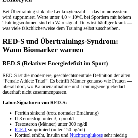
Bei Übertraining sinkt die Leukozytenzahl — das Immunsystem
wird supprimiert. Werte unter 4,0 × 10⁹/L bei Sportlern mit hohem
Trainingsvolumen sind ein Warnsignal. Du wirst häufiger krank —
was viele fälschlicherweise dem Training selbst zuschreiben.
RED-S und Übertrainings-Syndrom:
Wann Biomarker warnen
RED-S (Relatives Energiedefizit im Sport)
RED-S ist die modernere, geschlechtsneutrale Definition der alten
“Female Athlete Triad”. Es betrifft Männer genauso wie Frauen —
überall dort, wo Kalorienaufnahme und Trainingsenergiebedarf
dauerhaft nicht zusammenpassen.
Labor-Signaturen von RED-S:
Ferritin sinkend (trotz normaler Ernährung)
fT3 erniedrigt unter 3,5 pmol/L
Testosteron (Männer) unter 300 ng/dl
IGF-1
supprimiert (unter 150 ng/ml)
Kortisol erhöht, Insulin und
Nüchternglukose
sehr niedrig