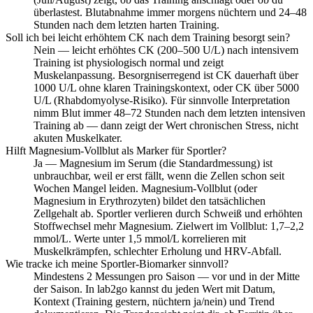
überlastest. Blutabnahme immer morgens nüchtern und 24–48
Stunden nach dem letzten harten Training.
Soll ich bei leicht erhöhtem CK nach dem Training besorgt sein?
Nein — leicht erhöhtes CK (200–500 U/L) nach intensivem
Training ist physiologisch normal und zeigt
Muskelanpassung. Besorgniserregend ist CK dauerhaft über
1000 U/L ohne klaren Trainingskontext, oder CK über 5000
U/L (Rhabdomyolyse-Risiko). Für sinnvolle Interpretation
nimm Blut immer 48–72 Stunden nach dem letzten intensiven
Training ab — dann zeigt der Wert chronischen Stress, nicht
akuten Muskelkater.
Hilft Magnesium-Vollblut als Marker für Sportler?
Ja — Magnesium im Serum (die Standardmessung) ist
unbrauchbar, weil er erst fällt, wenn die Zellen schon seit
Wochen Mangel leiden. Magnesium-Vollblut (oder
Magnesium in Erythrozyten) bildet den tatsächlichen
Zellgehalt ab. Sportler verlieren durch Schweiß und erhöhten
Stoffwechsel mehr Magnesium. Zielwert im Vollblut: 1,7–2,2
mmol/L. Werte unter 1,5 mmol/L korrelieren mit
Muskelkrämpfen, schlechter Erholung und HRV-Abfall.
Wie tracke ich meine Sportler-Biomarker sinnvoll?
Mindestens 2 Messungen pro Saison — vor und in der Mitte
der Saison. In lab2go kannst du jeden Wert mit Datum,
Kontext (Training gestern, nüchtern ja/nein) und Trend