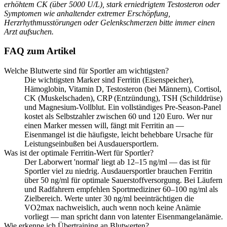
erhöhtem CK (über 5000 U/L), stark erniedrigtem Testosteron oder
Symptomen wie anhaltender extremer Erschöpfung,
Herzrhythmusstörungen oder Gelenkschmerzen bitte immer einen
Arzt aufsuchen.
FAQ zum Artikel
Welche Blutwerte sind für Sportler am wichtigsten?
Die wichtigsten Marker sind Ferritin (Eisenspeicher),
Hämoglobin, Vitamin D, Testosteron (bei Männern), Cortisol,
CK (Muskelschaden), CRP (Entzündung), TSH (Schilddrüse)
und Magnesium-Vollblut. Ein vollständiges Pre-Season-Panel
kostet als Selbstzahler zwischen 60 und 120 Euro. Wer nur
einen Marker messen will, fängt mit Ferritin an —
Eisenmangel ist die häufigste, leicht behebbare Ursache für
Leistungseinbußen bei Ausdauersportlern.
Was ist der optimale Ferritin-Wert für Sportler?
Der Laborwert 'normal' liegt ab 12–15 ng/ml — das ist für
Sportler viel zu niedrig. Ausdauersportler brauchen Ferritin
über 50 ng/ml für optimale Sauerstoffversorgung. Bei Läufern
und Radfahrern empfehlen Sportmediziner 60–100 ng/ml als
Zielbereich. Werte unter 30 ng/ml beeinträchtigen die
VO2max nachweislich, auch wenn noch keine Anämie
vorliegt — man spricht dann von latenter Eisenmangelanämie.
Wie erkenne ich Übertraining an Blutwerten?