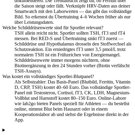
dokumentieren. Die Trendansicht zeigt dir, ob Ferritin über
die Saison steigt oder fällt. Verknüpfe HRV-Daten aus deiner
Smartwatch mit den Laborwerten — das gibt das vollständige
Bild. So erkennst du Übertraining 4–6 Wochen früher als nur
über Leistungsdaten.
Welche Schilddrüsenwerte sind für Sportler relevant?
TSH allein reicht nicht. Sportler sollten TSH, fT3 und fT4
messen. Bei RED-S und Übertraining sinkt fT3 zuerst —
Schilddrüse und Hypothalamus drosseln den Stoffwechsel als
Schutzreaktion. Ein erniedrigtes fT3 unter 3,5 pmol/L trotz
normalem TSH ist ein Frühzeichen von Energiemangel.
Schilddrüsenwerte immer morgens nüchtern, ohne
Biotinergänzung in den 24 Stunden vorher (Biotin verfälscht
TSH-Assays).
Was kostet ein vollständiges Sportler-Blutpanel?
Als Selbstzahler: Das Basis-Panel (Blutbild, Ferritin, Vitamin
D, CRP, TSH) kostet 40–60 Euro. Das vollständige Sportler-
Panel mit Testosteron, Cortisol, fT3, CK, LDH, Magnesium-
Vollblut und Harnstoff kostet 80–150 Euro. Online-Labore
wie lab2go bieten Panels speziell für Athleten — du bestellst
online, nimmst Blut beim Hausarzt oder in einem
Kooperationslabor ab und siehst die Ergebnisse direkt in der
App.