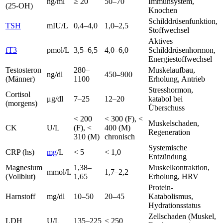
ng/ml
≥ 20
50–70
Immunsystem,
(25-OH)
Knochen
Schilddrüsenfunktion,
TSH
mIU/L
0,4–4,0
1,0–2,5
Stoffwechsel
Aktives
fT3
pmol/L
3,5–6,5
4,0–6,0
Schilddrüsenhormon,
Energiestoffwechsel
Testosteron
280–
Muskelaufbau,
ng/dl
450–900
(Männer)
1100
Erholung, Antrieb
Stresshormon,
Cortisol
μg/dl
7–25
12–20
katabol bei
(morgens)
Überschuss
< 200
< 300 (F), <
Muskelschaden,
CK
U/L
(F), <
400 (M)
Regeneration
310 (M)
chronisch
Systemische
CRP (hs)
mg
/L
< 5
< 1,0
Entzündung
Magnesium
1,38–
Muskelkontraktion,
mmol/L
1,7–2,2
(Vollblut)
1,65
Erholung, HRV
Protein-
Harnstoff
mg/dl
10–50
20–45
Katabolismus,
Hydrationsstatus
Zellschaden (Muskel,
LDH
U/L
135–225
< 250