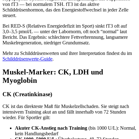
von fT3 — bei normalem TSH. fT3 ist das aktive
Schilddrüsenhormon, das den Energiestoffwechsel in jeder Zelle
steuert.
Bei RED-S (Relatives Energiedefizit im Sport) sinkt fT3 oft auf
3,0–3,5 pmol/L — unter der Labornorm, oft noch “normal” laut
Bericht. Das Ergebnis: schlechtere Fettverbrennung, langsamere
Muskelregeneration, niedriger Grundumsatz.
Mehr zu Schilddrüsenwerten und ihrer Interpretation findest du im
Schilddrüsenwerte-Guide
.
Muskel-Marker: CK, LDH und
Myoglobin
CK (Creatinkinase)
CK ist das direkteste Maß für Muskelzellschaden. Sie steigt nach
intensivem Training akut an und fällt innerhalb von 72 Stunden
wieder. Für Sportler gilt:
Akuter CK-Anstieg nach Training
(bis 1000 U/L): Normal,
kein Handlungsbedarf