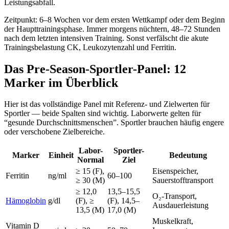
Leistungsabfall.
Zeitpunkt: 6–8 Wochen vor dem ersten Wettkampf oder dem Beginn
der Haupttrainingsphase. Immer morgens nüchtern, 48–72 Stunden
nach dem letzten intensiven Training. Sonst verfälscht die akute
Trainingsbelastung CK, Leukozytenzahl und Ferritin.
Das Pre-Season-Sportler-Panel: 12
Marker im Überblick
Hier ist das vollständige Panel mit Referenz- und Zielwerten für
Sportler — beide Spalten sind wichtig. Laborwerte gelten für
“gesunde Durchschnittsmenschen”. Sportler brauchen häufig engere
oder verschobene Zielbereiche.
Labor-
Sportler-
Marker
Einheit
Bedeutung
Normal
Ziel
≥ 15 (F),
Eisenspeicher,
Ferritin
ng/ml
60–100
≥ 30 (M)
Sauerstofftransport
≥ 12,0
13,5–15,5
O₂-Transport,
Hämoglobin
g/dl
(F), ≥
(F), 14,5–
Ausdauerleistung
13,5 (M)
17,0 (M)
Muskelkraft,
Vitamin D