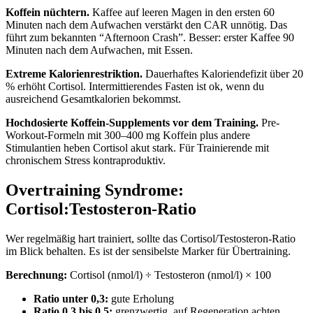
Koffein nüchtern.
Kaffee auf leeren Magen in den ersten 60
Minuten nach dem Aufwachen verstärkt den CAR unnötig. Das
führt zum bekannten “Afternoon Crash”. Besser: erster Kaffee 90
Minuten nach dem Aufwachen, mit Essen.
Extreme Kalorienrestriktion.
Dauerhaftes Kaloriendefizit über 20
% erhöht Cortisol. Intermittierendes Fasten ist ok, wenn du
ausreichend Gesamtkalorien bekommst.
Hochdosierte Koffein-Supplements vor dem Training.
Pre-
Workout-Formeln mit 300–400 mg Koffein plus andere
Stimulantien heben Cortisol akut stark. Für Trainierende mit
chronischem Stress kontraproduktiv.
Overtraining Syndrome:
Cortisol:Testosteron-Ratio
Wer regelmäßig hart trainiert, sollte das Cortisol/Testosteron-Ratio
im Blick behalten. Es ist der sensibelste Marker für Übertraining.
Berechnung:
Cortisol (nmol/l) ÷ Testosteron (nmol/l) × 100
Ratio unter 0,3:
gute Erholung
Ratio 0,3 bis 0,5:
grenzwertig, auf Regeneration achten