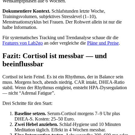
Wettkampfphasen alle 6 Wochen.
Dokumentiere Kontext.
Schlafstunden letzte Woche,
Trainingsvolumen, subjektives Stresslevel (1–10),
Menstruationszyklus bei Frauen. Der Rohwert allein ist nur die
halbe Information.
Für systematisches Tracking und Trendanalyse schaue dir die
Features von Lab2go
an oder vergleiche die
Pläne und Preise
.
Fazit: Cortisol ist messbar — und
beeinflussbar
Cortisol ist kein Feind. Es ist ein Rhythmus, der in Balance sein
muss. Morgens hoch, abends niedrig. CAR intakt, DHEA-Ratio
stabil. Wenn der Rhythmus entgleist, entsteht HPA-Dysregulation
— nicht “Adrenal Fatigue”.
Drei Schritte für den Start:
Baseline setzen.
Serum-Cortisol morgens 7–9 Uhr plus
DHEA-S. Kosten: 25–50 Euro.
Zwei Hebel anziehen.
Schlaf-Hygiene und 10 Minuten
Meditation täglich. Effekt in 4 Wochen messbar.