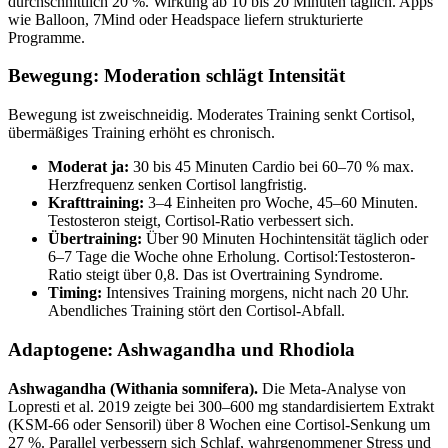
durchschnittlich 20 %. Wirkung ab 10 bis 20 Minuten täglich. Apps
wie Balloon, 7Mind oder Headspace liefern strukturierte
Programme.
Bewegung: Moderation schlägt Intensität
Bewegung ist zweischneidig. Moderates Training senkt Cortisol,
übermäßiges Training erhöht es chronisch.
Moderat ja:
30 bis 45 Minuten Cardio bei 60–70 % max.
Herzfrequenz senken Cortisol langfristig.
Krafttraining:
3–4 Einheiten pro Woche, 45–60 Minuten.
Testosteron steigt, Cortisol-Ratio verbessert sich.
Übertraining:
Über 90 Minuten Hochintensität täglich oder
6–7 Tage die Woche ohne Erholung. Cortisol:Testosteron-
Ratio steigt über 0,8. Das ist Overtraining Syndrome.
Timing:
Intensives Training morgens, nicht nach 20 Uhr.
Abendliches Training stört den Cortisol-Abfall.
Adaptogene: Ashwagandha und Rhodiola
Ashwagandha (Withania somnifera).
Die Meta-Analyse von
Lopresti et al. 2019 zeigte bei 300–600 mg standardisiertem Extrakt
(KSM-66 oder Sensoril) über 8 Wochen eine Cortisol-Senkung um
27 %. Parallel verbessern sich Schlaf, wahrgenommener Stress und