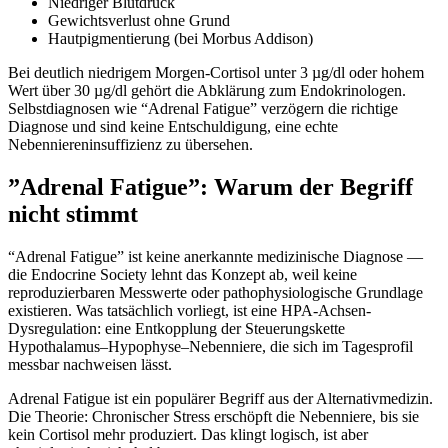
Niedriger Blutdruck
Gewichtsverlust ohne Grund
Hautpigmentierung (bei Morbus Addison)
Bei deutlich niedrigem Morgen-Cortisol unter 3 µg/dl oder hohem
Wert über 30 µg/dl gehört die Abklärung zum Endokrinologen.
Selbstdiagnosen wie “Adrenal Fatigue” verzögern die richtige
Diagnose und sind keine Entschuldigung, eine echte
Nebenniereninsuffizienz zu übersehen.
”Adrenal Fatigue”: Warum der Begriff
nicht stimmt
“Adrenal Fatigue” ist keine anerkannte medizinische Diagnose —
die Endocrine Society lehnt das Konzept ab, weil keine
reproduzierbaren Messwerte oder pathophysiologische Grundlage
existieren. Was tatsächlich vorliegt, ist eine HPA-Achsen-
Dysregulation: eine Entkopplung der Steuerungskette
Hypothalamus–Hypophyse–Nebenniere, die sich im Tagesprofil
messbar nachweisen lässt.
Adrenal Fatigue ist ein populärer Begriff aus der Alternativmedizin.
Die Theorie: Chronischer Stress erschöpft die Nebenniere, bis sie
kein Cortisol mehr produziert. Das klingt logisch, ist aber