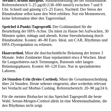
Serum-Cortisol morgens.
Standardmessung bei der Blutabnahme.
Referenzbereich 5–25 µg/dl (138–690 nmol/l) zwischen 7 und 9
Uhr. Schnell und günstig (15–25 Euro). Nachteil: Der Stress der
Blutabnahme selbst kann den Wert erhöhen. Nur ein Momentwert,
keine Information über den Tagesverlauf.
Speichel 4-Punkt-Tagesprofil.
Der Goldstandard für die
Beurteilung der HPA-Achse. Du misst zu Hause bei Aufwachen, 30
Minuten später, mittags und abends. Keine Stressbelastung durch
Blutabnahme. Kosten: 40–80 Euro. Ideal, um CAR, Rhythmus und
HPA-Dysregulation zu erfassen.
Haarcortisol.
Misst die durchschnittliche Belastung der letzten 3
Monate. Jeder Zentimeter Haar repräsentiert etwa 4 Wochen. Ideal
für Langzeitstress nach Trennungen, Burnouts oder langen
Belastungsphasen. Kosten: 60–120 Euro. Nur in spezialisierten
Laboren.
24-Stunden-Urin (freies Cortisol).
Misst die Gesamtausscheidung
über 24 Stunden. Heute seltener eingesetzt, aber weiterhin relevant
bei Verdacht auf Morbus Cushing. Referenzbereich: 20–90 µg/24 h.
Für die meisten Biohacker ist das Speichel-Tagesprofil die beste
Wahl. Serum-Morgen-Cortisol allein ist eine Momentaufnahme, die
den Rhythmus nicht zeigt.