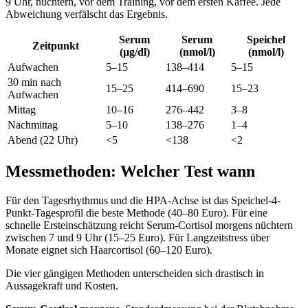
9 Uhr, nüchtern, vor dem Training, vor dem ersten Kaffee. Jede
Abweichung verfälscht das Ergebnis.
Serum
Serum
Speichel
Zeitpunkt
(µg/dl)
(nmol/l)
(nmol/l)
Aufwachen
5–15
138–414
5–15
30 min nach
15–25
414–690
15–23
Aufwachen
Mittag
10–16
276–442
3–8
Nachmittag
5–10
138–276
1–4
Abend (22 Uhr)
<5
<138
<2
Messmethoden: Welcher Test wann
Für den Tagesrhythmus und die HPA-Achse ist das Speichel-4-
Punkt-Tagesprofil die beste Methode (40–80 Euro). Für eine
schnelle Ersteinschätzung reicht Serum-Cortisol morgens nüchtern
zwischen 7 und 9 Uhr (15–25 Euro). Für Langzeitstress über
Monate eignet sich Haarcortisol (60–120 Euro).
Die vier gängigen Methoden unterscheiden sich drastisch in
Aussagekraft und Kosten.