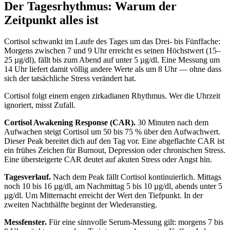
Der Tagesrhythmus: Warum der
Zeitpunkt alles ist
Cortisol schwankt im Laufe des Tages um das Drei- bis Fünffache:
Morgens zwischen 7 und 9 Uhr erreicht es seinen Höchstwert (15–
25 µg/dl), fällt bis zum Abend auf unter 5 µg/dl. Eine Messung um
14 Uhr liefert damit völlig andere Werte als um 8 Uhr — ohne dass
sich der tatsächliche Stress verändert hat.
Cortisol folgt einem engen zirkadianen Rhythmus. Wer die Uhrzeit
ignoriert, misst Zufall.
Cortisol Awakening Response (CAR).
30 Minuten nach dem
Aufwachen steigt Cortisol um 50 bis 75 % über den Aufwachwert.
Dieser Peak bereitet dich auf den Tag vor. Eine abgeflachte CAR ist
ein frühes Zeichen für Burnout, Depression oder chronischen Stress.
Eine übersteigerte CAR deutet auf akuten Stress oder Angst hin.
Tagesverlauf.
Nach dem Peak fällt Cortisol kontinuierlich. Mittags
noch 10 bis 16 µg/dl, am Nachmittag 5 bis 10 µg/dl, abends unter 5
µg/dl. Um Mitternacht erreicht der Wert den Tiefpunkt. In der
zweiten Nachthälfte beginnt der Wiederanstieg.
Messfenster.
Für eine sinnvolle Serum-Messung gilt: morgens 7 bis