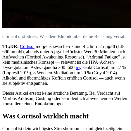
Cortisol und Stress: Was dein Blutbild über deine Belastung verrät.
TL;DR:
Cortisol
morgens zwischen 7 und 9 Uhr 5–25 µg/dl (138–
690 nmol/l), abends unter 5 µg/dl. Höchster Wert 30 Minuten nach
Aufwachen (Cortisol Awakening Response). “Adrenal Fatigue” ist
kein medizinisches Konzept — relevant ist die HPA-Achsen-
Dysregulation. Ashwagandha 300–600
mg
senkt Cortisol um 27 %
(Lopresti 2019), 8 Wochen Meditation um 20 % (Goyal 2014).
Alkohol und übermäßiges Koffein erhöhen Cortisol — auch wenn
sie subjektiv entspannen.
Dieser Artikel ersetzt keine ärztliche Beratung. Bei Verdacht auf
Morbus Addison, Cushing oder sehr deutlich abweichenden Werten
konsultiere einen Endokrinologen.
Was Cortisol wirklich macht
Cortisol ist dein wichtigstes Stresshormon — und gleichzeitig ein