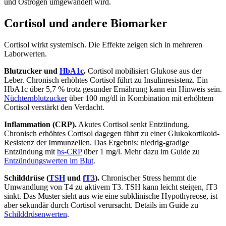
und Östrogen umgewandelt wird.
Cortisol und andere Biomarker
Cortisol wirkt systemisch. Die Effekte zeigen sich in mehreren
Laborwerten.
Blutzucker und
HbA1c
.
Cortisol mobilisiert Glukose aus der
Leber. Chronisch erhöhtes Cortisol führt zu Insulinresistenz. Ein
HbA1c über 5,7 % trotz gesunder Ernährung kann ein Hinweis sein.
Nüchternblutzucker
über 100 mg/dl in Kombination mit erhöhtem
Cortisol verstärkt den Verdacht.
Inflammation (CRP).
Akutes Cortisol senkt Entzündung.
Chronisch erhöhtes Cortisol dagegen führt zu einer Glukokortikoid-
Resistenz der Immunzellen. Das Ergebnis: niedrig-gradige
Entzündung mit
hs-CRP
über 1 mg/l. Mehr dazu im Guide zu
Entzündungswerten im Blut
.
Schilddrüse (
TSH
und
fT3
).
Chronischer Stress hemmt die
Umwandlung von T4 zu aktivem T3. TSH kann leicht steigen, fT3
sinkt. Das Muster sieht aus wie eine subklinische Hypothyreose, ist
aber sekundär durch Cortisol verursacht. Details im Guide zu
Schilddrüsenwerten
.