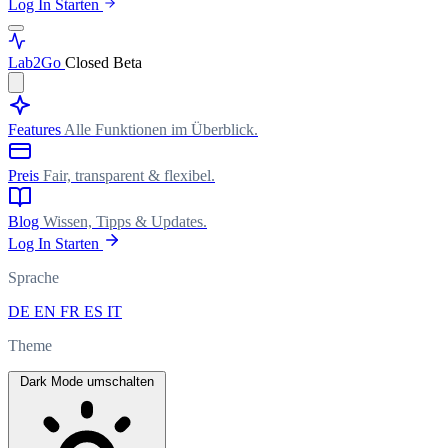
Log In
Starten
Lab
2Go
Closed Beta
Features
Alle Funktionen im Überblick.
Preis
Fair, transparent & flexibel.
Blog
Wissen, Tipps & Updates.
Log In
Starten
Sprache
DE
EN
FR
ES
IT
Theme
Dark Mode umschalten