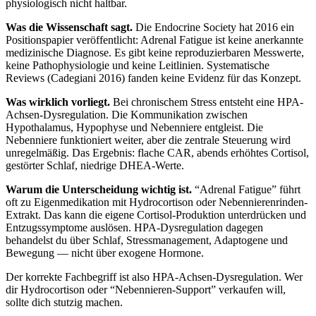
physiologisch nicht haltbar.
Was die Wissenschaft sagt.
Die Endocrine Society hat 2016 ein
Positionspapier veröffentlicht: Adrenal Fatigue ist keine anerkannte
medizinische Diagnose. Es gibt keine reproduzierbaren Messwerte,
keine Pathophysiologie und keine Leitlinien. Systematische
Reviews (Cadegiani 2016) fanden keine Evidenz für das Konzept.
Was wirklich vorliegt.
Bei chronischem Stress entsteht eine HPA-
Achsen-Dysregulation. Die Kommunikation zwischen
Hypothalamus, Hypophyse und Nebenniere entgleist. Die
Nebenniere funktioniert weiter, aber die zentrale Steuerung wird
unregelmäßig. Das Ergebnis: flache CAR, abends erhöhtes Cortisol,
gestörter Schlaf, niedrige DHEA-Werte.
Warum die Unterscheidung wichtig ist.
“Adrenal Fatigue” führt
oft zu Eigenmedikation mit Hydrocortison oder Nebennierenrinden-
Extrakt. Das kann die eigene Cortisol-Produktion unterdrücken und
Entzugssymptome auslösen. HPA-Dysregulation dagegen
behandelst du über Schlaf, Stressmanagement, Adaptogene und
Bewegung — nicht über exogene Hormone.
Der korrekte Fachbegriff ist also HPA-Achsen-Dysregulation. Wer
dir Hydrocortison oder “Nebennieren-Support” verkaufen will,
sollte dich stutzig machen.