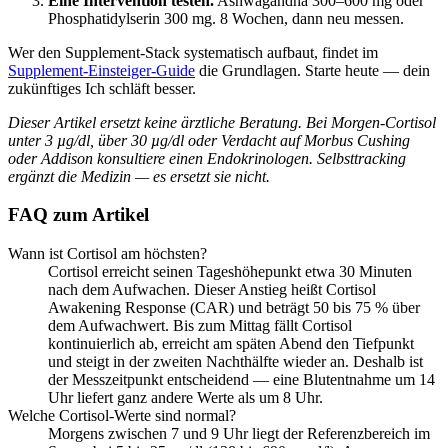
Eine Intervention testen.
Ashwagandha 300–600 mg oder
Phosphatidylserin 300 mg. 8 Wochen, dann neu messen.
Wer den Supplement-Stack systematisch aufbaut, findet im
Supplement-Einsteiger-Guide
die Grundlagen. Starte heute — dein
zukünftiges Ich schläft besser.
Dieser Artikel ersetzt keine ärztliche Beratung. Bei Morgen-Cortisol
unter 3 µg/dl, über 30 µg/dl oder Verdacht auf Morbus Cushing
oder Addison konsultiere einen Endokrinologen. Selbsttracking
ergänzt die Medizin — es ersetzt sie nicht.
FAQ zum Artikel
Wann ist Cortisol am höchsten?
Cortisol erreicht seinen Tageshöhepunkt etwa 30 Minuten
nach dem Aufwachen. Dieser Anstieg heißt Cortisol
Awakening Response (CAR) und beträgt 50 bis 75 % über
dem Aufwachwert. Bis zum Mittag fällt Cortisol
kontinuierlich ab, erreicht am späten Abend den Tiefpunkt
und steigt in der zweiten Nachthälfte wieder an. Deshalb ist
der Messzeitpunkt entscheidend — eine Blutentnahme um 14
Uhr liefert ganz andere Werte als um 8 Uhr.
Welche Cortisol-Werte sind normal?
Morgens zwischen 7 und 9 Uhr liegt der Referenzbereich im