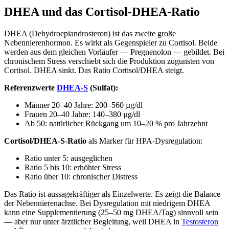
DHEA und das Cortisol-DHEA-Ratio
DHEA (Dehydroepiandrosteron) ist das zweite große
Nebennierenhormon. Es wirkt als Gegenspieler zu Cortisol. Beide
werden aus dem gleichen Vorläufer — Pregnenolon — gebildet. Bei
chronischem Stress verschiebt sich die Produktion zugunsten von
Cortisol. DHEA sinkt. Das Ratio Cortisol/DHEA steigt.
Referenzwerte
DHEA-S
(Sulfat):
Männer 20–40 Jahre: 200–560 µg/dl
Frauen 20–40 Jahre: 140–380 µg/dl
Ab 50: natürlicher Rückgang um 10–20 % pro Jahrzehnt
Cortisol/DHEA-S-Ratio
als Marker für HPA-Dysregulation:
Ratio unter 5: ausgeglichen
Ratio 5 bis 10: erhöhter Stress
Ratio über 10: chronischer Distress
Das Ratio ist aussagekräftiger als Einzelwerte. Es zeigt die Balance
der Nebennierenachse. Bei Dysregulation mit niedrigem DHEA
kann eine Supplementierung (25–50 mg DHEA/Tag) sinnvoll sein
— aber nur unter ärztlicher Begleitung, weil DHEA in
Testosteron