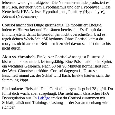
lebensnotwendiger Taktgeber. Die Nebennierenrinde produziert es
in Pulsen, gesteuert vom Hypothalamus und der Hypophyse. Diese
Kette heißt HPA-Achse: Hypothalamus, Pituitary (Hypophyse),
Adrenal (Nebenniere).
Cortisol macht drei Dinge gleichzeitig. Es mobilisiert Energie,
indem es Blutzucker und Fettsäuren bereitstellt. Es dämpft das
Immunsystem, damit Entzündungen nicht überschießen. Und es
regelt deinen Wach-Schlaf-Rhythmus. Ohne Cortisol kämst du
morgens nicht aus dem Bett — mit zu viel davon schläfst du nachts
nicht durch.
Akut vs. chronisch.
Ein kurzer Cortisol-Anstieg ist Eustress: du
bist wach, konzentriert, leistungsfähig. Eine Präsentation, ein Sprint,
ein wichtiges Gespräch. Nach 60 bis 90 Minuten normalisiert sich
der Wert. Chronisch erhöhtes Cortisol dagegen ist Distress:
Bauchfett nimmt zu, der Schlaf wird flach, Infekte häufen sich, die
Stimmung kippt.
Ein konkretes Beispiel: Dein Cortisol morgens liegt bei 28 µg/dl. Du
fühlst dich wach, aber ausgelaugt. Das sieht nach klassischer HPA-
Dysregulation aus. In
Lab2go
trackst du Cortisol zusammen mit
Schlafqualität und Trainingsbelastung — der Zusammenhang wird
sichtbar.