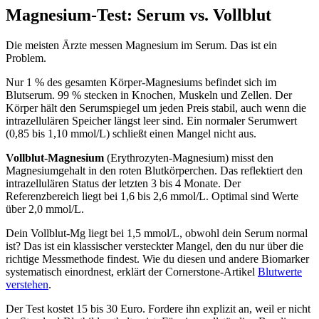
Magnesium-Test: Serum vs. Vollblut
Die meisten Ärzte messen Magnesium im Serum. Das ist ein
Problem.
Nur 1 % des gesamten Körper-Magnesiums befindet sich im
Blutserum. 99 % stecken in Knochen, Muskeln und Zellen. Der
Körper hält den Serumspiegel um jeden Preis stabil, auch wenn die
intrazellulären Speicher längst leer sind. Ein normaler Serumwert
(0,85 bis 1,10 mmol/L) schließt einen Mangel nicht aus.
Vollblut-Magnesium
(Erythrozyten-Magnesium) misst den
Magnesiumgehalt in den roten Blutkörperchen. Das reflektiert den
intrazellulären Status der letzten 3 bis 4 Monate. Der
Referenzbereich liegt bei 1,6 bis 2,6 mmol/L. Optimal sind Werte
über 2,0 mmol/L.
Dein Vollblut-Mg liegt bei 1,5 mmol/L, obwohl dein Serum normal
ist? Das ist ein klassischer versteckter Mangel, den du nur über die
richtige Messmethode findest. Wie du diesen und andere Biomarker
systematisch einordnest, erklärt der Cornerstone-Artikel
Blutwerte
verstehen
.
Der Test kostet 15 bis 30 Euro. Fordere ihn explizit an, weil er nicht