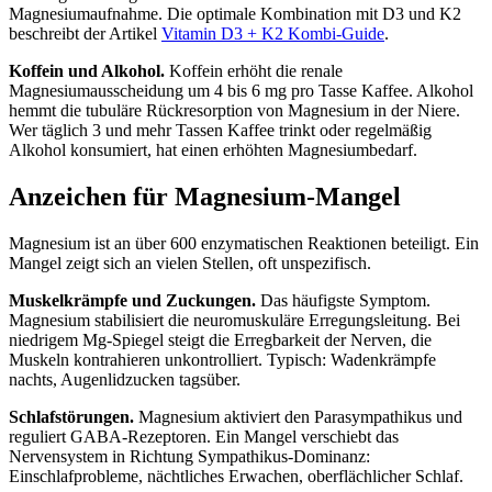
Magnesiumaufnahme. Die optimale Kombination mit D3 und K2
beschreibt der Artikel
Vitamin D3 + K2 Kombi-Guide
.
Koffein und Alkohol.
Koffein erhöht die renale
Magnesiumausscheidung um 4 bis 6 mg pro Tasse Kaffee. Alkohol
hemmt die tubuläre Rückresorption von Magnesium in der Niere.
Wer täglich 3 und mehr Tassen Kaffee trinkt oder regelmäßig
Alkohol konsumiert, hat einen erhöhten Magnesiumbedarf.
Anzeichen für Magnesium-Mangel
Magnesium ist an über 600 enzymatischen Reaktionen beteiligt. Ein
Mangel zeigt sich an vielen Stellen, oft unspezifisch.
Muskelkrämpfe und Zuckungen.
Das häufigste Symptom.
Magnesium stabilisiert die neuromuskuläre Erregungsleitung. Bei
niedrigem Mg-Spiegel steigt die Erregbarkeit der Nerven, die
Muskeln kontrahieren unkontrolliert. Typisch: Wadenkrämpfe
nachts, Augenlidzucken tagsüber.
Schlafstörungen.
Magnesium aktiviert den Parasympathikus und
reguliert GABA-Rezeptoren. Ein Mangel verschiebt das
Nervensystem in Richtung Sympathikus-Dominanz:
Einschlafprobleme, nächtliches Erwachen, oberflächlicher Schlaf.