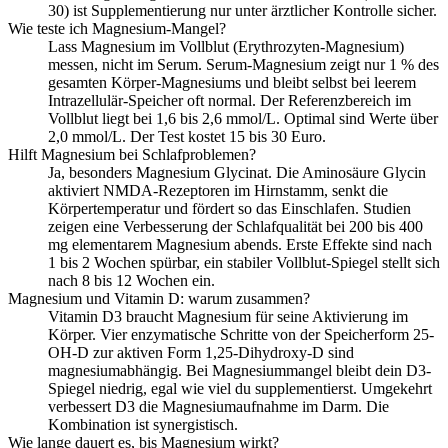
30) ist Supplementierung nur unter ärztlicher Kontrolle sicher.
Wie teste ich Magnesium-Mangel?
Lass Magnesium im Vollblut (Erythrozyten-Magnesium)
messen, nicht im Serum. Serum-Magnesium zeigt nur 1 % des
gesamten Körper-Magnesiums und bleibt selbst bei leerem
Intrazellulär-Speicher oft normal. Der Referenzbereich im
Vollblut liegt bei 1,6 bis 2,6 mmol/L. Optimal sind Werte über
2,0 mmol/L. Der Test kostet 15 bis 30 Euro.
Hilft Magnesium bei Schlafproblemen?
Ja, besonders Magnesium Glycinat. Die Aminosäure Glycin
aktiviert NMDA-Rezeptoren im Hirnstamm, senkt die
Körpertemperatur und fördert so das Einschlafen. Studien
zeigen eine Verbesserung der Schlafqualität bei 200 bis 400
mg elementarem Magnesium abends. Erste Effekte sind nach
1 bis 2 Wochen spürbar, ein stabiler Vollblut-Spiegel stellt sich
nach 8 bis 12 Wochen ein.
Magnesium und Vitamin D: warum zusammen?
Vitamin D3 braucht Magnesium für seine Aktivierung im
Körper. Vier enzymatische Schritte von der Speicherform 25-
OH-D zur aktiven Form 1,25-Dihydroxy-D sind
magnesiumabhängig. Bei Magnesiummangel bleibt dein D3-
Spiegel niedrig, egal wie viel du supplementierst. Umgekehrt
verbessert D3 die Magnesiumaufnahme im Darm. Die
Kombination ist synergistisch.
Wie lange dauert es, bis Magnesium wirkt?