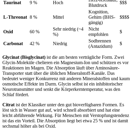
Taurinat
9 %
Hoch
$$$
Blutdruck
Kognition,
L-Threonat
8 %
Mittel
Gehirn (BHS-
$$$$
gängig)
Sehr niedrig (~4
Nicht
Oxid
60 %
$
%)
empfohlen
Sodbrennen
Carbonat
42 %
Niedrig
$
(Antazidum)
Glycinat (Bisglycinat)
ist die am besten verträgliche Form. Zwei
Glycin-Moleküle chelieren ein Magnesium-Ion und schützen es vor
Reaktionen im Magen. Die Absorption läuft über Aminosäure-
Transporter statt über die üblichen Mineralstoff-Kanäle. Das
bedeutet weniger Konkurrenz mit anderen Mineralstoffen und kaum
osmotische Effekte im Darm. Glycin selbst ist ein inhibitorischer
Neurotransmitter und senkt die Körperkerntemperatur, was den
Schlaf fördert.
Citrat
ist der Klassiker unter den gut bioverfügbaren Formen. Es
löst sich in Wasser gut auf, wird schnell absorbiert und hat eine
leicht abführende Wirkung. Für Menschen mit Verstopfungstendenz
ist das ein Vorteil. Die Absorption liegt bei etwa 25 % und ist damit
sechsmal höher als bei Oxid.