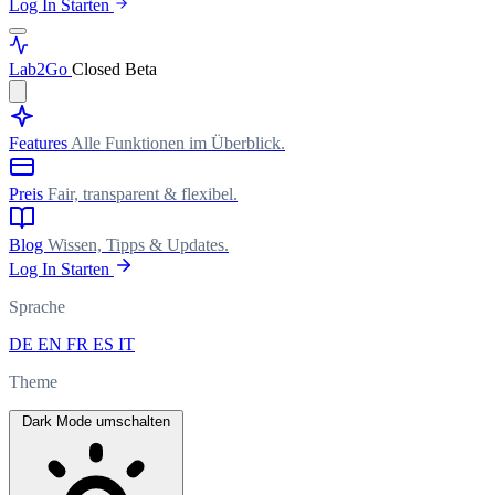
Log In
Starten
Lab
2Go
Closed Beta
Features
Alle Funktionen im Überblick.
Preis
Fair, transparent & flexibel.
Blog
Wissen, Tipps & Updates.
Log In
Starten
Sprache
DE
EN
FR
ES
IT
Theme
Dark Mode umschalten