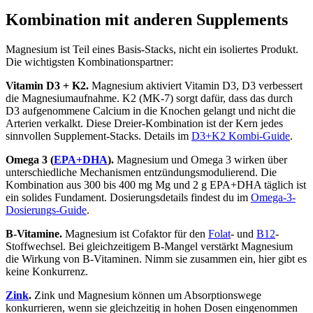
Kombination mit anderen Supplements
Magnesium ist Teil eines Basis-Stacks, nicht ein isoliertes Produkt.
Die wichtigsten Kombinationspartner:
Vitamin D3 + K2.
Magnesium aktiviert Vitamin D3, D3 verbessert
die Magnesiumaufnahme. K2 (MK-7) sorgt dafür, dass das durch
D3 aufgenommene Calcium in die Knochen gelangt und nicht die
Arterien verkalkt. Diese Dreier-Kombination ist der Kern jedes
sinnvollen Supplement-Stacks. Details im
D3+K2 Kombi-Guide
.
Omega 3 (
EPA+DHA
).
Magnesium und Omega 3 wirken über
unterschiedliche Mechanismen entzündungsmodulierend. Die
Kombination aus 300 bis 400 mg Mg und 2 g EPA+DHA täglich ist
ein solides Fundament. Dosierungsdetails findest du im
Omega-3-
Dosierungs-Guide
.
B-Vitamine.
Magnesium ist Cofaktor für den
Folat
- und
B12
-
Stoffwechsel. Bei gleichzeitigem B-Mangel verstärkt Magnesium
die Wirkung von B-Vitaminen. Nimm sie zusammen ein, hier gibt es
keine Konkurrenz.
Zink
.
Zink und Magnesium können um Absorptionswege
konkurrieren, wenn sie gleichzeitig in hohen Dosen eingenommen