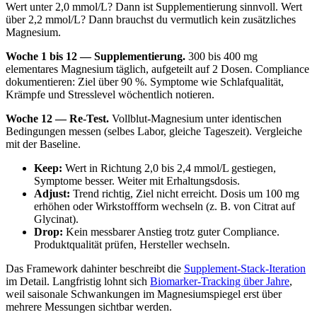
Wert unter 2,0 mmol/L? Dann ist Supplementierung sinnvoll. Wert
über 2,2 mmol/L? Dann brauchst du vermutlich kein zusätzliches
Magnesium.
Woche 1 bis 12 — Supplementierung.
300 bis 400 mg
elementares Magnesium täglich, aufgeteilt auf 2 Dosen. Compliance
dokumentieren: Ziel über 90 %. Symptome wie Schlafqualität,
Krämpfe und Stresslevel wöchentlich notieren.
Woche 12 — Re-Test.
Vollblut-Magnesium unter identischen
Bedingungen messen (selbes Labor, gleiche Tageszeit). Vergleiche
mit der Baseline.
Keep:
Wert in Richtung 2,0 bis 2,4 mmol/L gestiegen,
Symptome besser. Weiter mit Erhaltungsdosis.
Adjust:
Trend richtig, Ziel nicht erreicht. Dosis um 100 mg
erhöhen oder Wirkstoffform wechseln (z. B. von Citrat auf
Glycinat).
Drop:
Kein messbarer Anstieg trotz guter Compliance.
Produktqualität prüfen, Hersteller wechseln.
Das Framework dahinter beschreibt die
Supplement-Stack-Iteration
im Detail. Langfristig lohnt sich
Biomarker-Tracking über Jahre
,
weil saisonale Schwankungen im Magnesiumspiegel erst über
mehrere Messungen sichtbar werden.