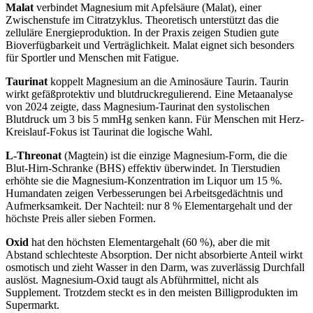
Malat
verbindet Magnesium mit Apfelsäure (Malat), einer
Zwischenstufe im Citratzyklus. Theoretisch unterstützt das die
zelluläre Energieproduktion. In der Praxis zeigen Studien gute
Bioverfügbarkeit und Verträglichkeit. Malat eignet sich besonders
für Sportler und Menschen mit Fatigue.
Taurinat
koppelt Magnesium an die Aminosäure Taurin. Taurin
wirkt gefäßprotektiv und blutdruckregulierend. Eine Metaanalyse
von 2024 zeigte, dass Magnesium-Taurinat den systolischen
Blutdruck um 3 bis 5 mmHg senken kann. Für Menschen mit Herz-
Kreislauf-Fokus ist Taurinat die logische Wahl.
L-Threonat
(Magtein) ist die einzige Magnesium-Form, die die
Blut-Hirn-Schranke (BHS) effektiv überwindet. In Tierstudien
erhöhte sie die Magnesium-Konzentration im Liquor um 15 %.
Humandaten zeigen Verbesserungen bei Arbeitsgedächtnis und
Aufmerksamkeit. Der Nachteil: nur 8 % Elementargehalt und der
höchste Preis aller sieben Formen.
Oxid
hat den höchsten Elementargehalt (60 %), aber die mit
Abstand schlechteste Absorption. Der nicht absorbierte Anteil wirkt
osmotisch und zieht Wasser in den Darm, was zuverlässig Durchfall
auslöst. Magnesium-Oxid taugt als Abführmittel, nicht als
Supplement. Trotzdem steckt es in den meisten Billigprodukten im
Supermarkt.