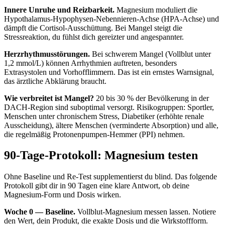
Innere Unruhe und Reizbarkeit.
Magnesium moduliert die
Hypothalamus-Hypophysen-Nebennieren-Achse (HPA-Achse) und
dämpft die Cortisol-Ausschüttung. Bei Mangel steigt die
Stressreaktion, du fühlst dich gereizter und angespannter.
Herzrhythmusstörungen.
Bei schwerem Mangel (Vollblut unter
1,2 mmol/L) können Arrhythmien auftreten, besonders
Extrasystolen und Vorhofflimmern. Das ist ein ernstes Warnsignal,
das ärztliche Abklärung braucht.
Wie verbreitet ist Mangel?
20 bis 30 % der Bevölkerung in der
DACH-Region sind suboptimal versorgt. Risikogruppen: Sportler,
Menschen unter chronischem Stress, Diabetiker (erhöhte renale
Ausscheidung), ältere Menschen (verminderte Absorption) und alle,
die regelmäßig Protonenpumpen-Hemmer (PPI) nehmen.
90-Tage-Protokoll: Magnesium testen
Ohne Baseline und Re-Test supplementierst du blind. Das folgende
Protokoll gibt dir in 90 Tagen eine klare Antwort, ob deine
Magnesium-Form und Dosis wirken.
Woche 0 — Baseline.
Vollblut-Magnesium messen lassen. Notiere
den Wert, dein Produkt, die exakte Dosis und die Wirkstoffform.