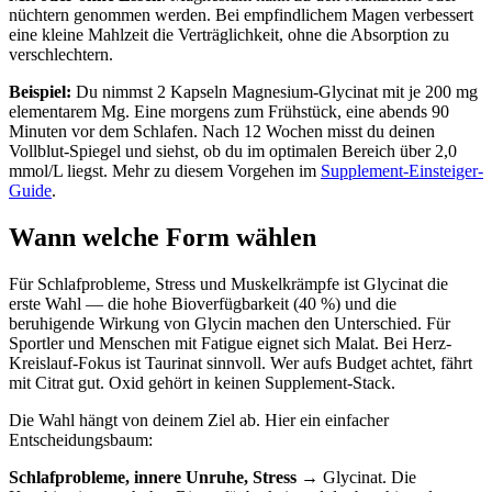
nüchtern genommen werden. Bei empfindlichem Magen verbessert
eine kleine Mahlzeit die Verträglichkeit, ohne die Absorption zu
verschlechtern.
Beispiel:
Du nimmst 2 Kapseln Magnesium-Glycinat mit je 200 mg
elementarem Mg. Eine morgens zum Frühstück, eine abends 90
Minuten vor dem Schlafen. Nach 12 Wochen misst du deinen
Vollblut-Spiegel und siehst, ob du im optimalen Bereich über 2,0
mmol/L liegst. Mehr zu diesem Vorgehen im
Supplement-Einsteiger-
Guide
.
Wann welche Form wählen
Für Schlafprobleme, Stress und Muskelkrämpfe ist Glycinat die
erste Wahl — die hohe Bioverfügbarkeit (40 %) und die
beruhigende Wirkung von Glycin machen den Unterschied. Für
Sportler und Menschen mit Fatigue eignet sich Malat. Bei Herz-
Kreislauf-Fokus ist Taurinat sinnvoll. Wer aufs Budget achtet, fährt
mit Citrat gut. Oxid gehört in keinen Supplement-Stack.
Die Wahl hängt von deinem Ziel ab. Hier ein einfacher
Entscheidungsbaum:
Schlafprobleme, innere Unruhe, Stress
→ Glycinat. Die