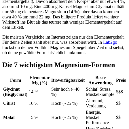
Elementargehalt). Davon absorbiert dein Körper aber nur etwa 4 %,
also rund 10 mg. Eine 400-mg-Kapsel Magnesium-Glycinat enthält
nur 56 mg elementares Magnesium (14 %), aber davon kommen
etwa 40 % an: rund 22 mg. Das billigere Produkt liefert weniger
Wirkstoff ins Blut als das teurere mit weniger Elementargehalt auf
dem Etikett.
Die meisten Vergleiche im Internet zeigen nur den Elementargehalt.
Für deine Zellen zählt aber nur, was absorbiert wird. In
Lab2go
trackst du deinen Vollblut-Magnesium-Spiegel über Zeit und siehst,
ob deine gewählte Form tatsächlich ankommt.
Die 7 wichtigsten Magnesium-Formen
Elementar
Beste
Form
Bioverfügbarkeit
Preis
Mg (%)
Anwendung
Glycinat
Sehr hoch (~40
Schlaf, Stress,
14 %
$$$
(Bisglycinat)
%)
Muskelkrämpfe
Allround,
Citrat
16 %
Hoch (~25 %)
$$
Verdauung
Energie,
Malat
15 %
Hoch (~25 %)
Muskel-
$$
Performance
Herz-Kreislauf,