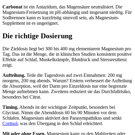
Carbonat
ist ein Antazidum, das Magensäure neutralisiert. Die
Magnesium-Freisetzung ist pH-abhängig und insgesamt niedrig. Für
Sodbrennen kann es kurzfristig sinnvoll sein, als Magnesium-
Supplement ist es ungeeignet.
Die richtige Dosierung
Die Zieldosis liegt bei 300 bis 400 mg elementarem Magnesium pro
Tag. Das ist die Menge, die in klinischen Studien konsistent positive
Effekte auf Schlaf, Muskelkrämpfe, Blutdruck und Stressresilienz
zeigt.
Aufteilung.
Teile die Tagesdosis auf zwei Einnahmen: 200 mg
morgens, 200 mg abends. Warum? Erstens verbessert die Aufteilung
die Absorption, weil der Darm pro Einzeldosis nur eine begrenzte
Menge aufnehmen kann. Zweitens reduziert sie das Durchfallrisiko,
besonders bei Citrat.
Timing.
Abends ist der wichtigste Zeitpunkt, besonders bei
Glycinat. Nimm die Abenddosis 60 bis 90 Minuten vor dem
Schlafen. Magnesium aktiviert den Parasympathikus und senkt
Cortisol
, was den Übergang in den Schlaf erleichtert.
Mit oder ohne Essen.
Magnesium kann zu den Mahlzeiten oder