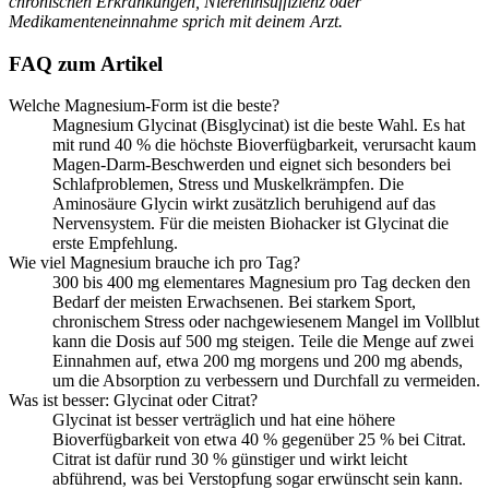
chronischen Erkrankungen, Niereninsuffizienz oder
Medikamenteneinnahme sprich mit deinem Arzt.
FAQ zum Artikel
Welche Magnesium-Form ist die beste?
Magnesium Glycinat (Bisglycinat) ist die beste Wahl. Es hat
mit rund 40 % die höchste Bioverfügbarkeit, verursacht kaum
Magen-Darm-Beschwerden und eignet sich besonders bei
Schlafproblemen, Stress und Muskelkrämpfen. Die
Aminosäure Glycin wirkt zusätzlich beruhigend auf das
Nervensystem. Für die meisten Biohacker ist Glycinat die
erste Empfehlung.
Wie viel Magnesium brauche ich pro Tag?
300 bis 400 mg elementares Magnesium pro Tag decken den
Bedarf der meisten Erwachsenen. Bei starkem Sport,
chronischem Stress oder nachgewiesenem Mangel im Vollblut
kann die Dosis auf 500 mg steigen. Teile die Menge auf zwei
Einnahmen auf, etwa 200 mg morgens und 200 mg abends,
um die Absorption zu verbessern und Durchfall zu vermeiden.
Was ist besser: Glycinat oder Citrat?
Glycinat ist besser verträglich und hat eine höhere
Bioverfügbarkeit von etwa 40 % gegenüber 25 % bei Citrat.
Citrat ist dafür rund 30 % günstiger und wirkt leicht
abführend, was bei Verstopfung sogar erwünscht sein kann.