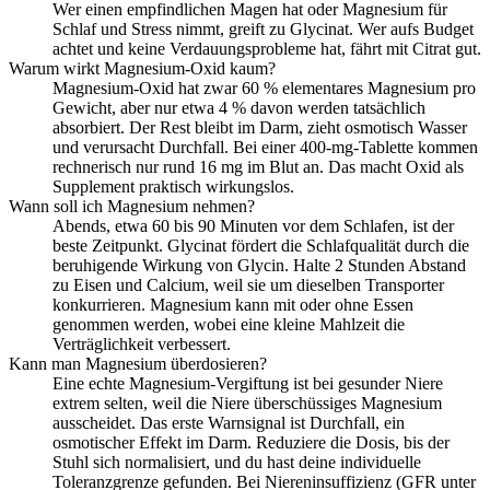
Wer einen empfindlichen Magen hat oder Magnesium für
Schlaf und Stress nimmt, greift zu Glycinat. Wer aufs Budget
achtet und keine Verdauungsprobleme hat, fährt mit Citrat gut.
Warum wirkt Magnesium-Oxid kaum?
Magnesium-Oxid hat zwar 60 % elementares Magnesium pro
Gewicht, aber nur etwa 4 % davon werden tatsächlich
absorbiert. Der Rest bleibt im Darm, zieht osmotisch Wasser
und verursacht Durchfall. Bei einer 400-mg-Tablette kommen
rechnerisch nur rund 16 mg im Blut an. Das macht Oxid als
Supplement praktisch wirkungslos.
Wann soll ich Magnesium nehmen?
Abends, etwa 60 bis 90 Minuten vor dem Schlafen, ist der
beste Zeitpunkt. Glycinat fördert die Schlafqualität durch die
beruhigende Wirkung von Glycin. Halte 2 Stunden Abstand
zu Eisen und Calcium, weil sie um dieselben Transporter
konkurrieren. Magnesium kann mit oder ohne Essen
genommen werden, wobei eine kleine Mahlzeit die
Verträglichkeit verbessert.
Kann man Magnesium überdosieren?
Eine echte Magnesium-Vergiftung ist bei gesunder Niere
extrem selten, weil die Niere überschüssiges Magnesium
ausscheidet. Das erste Warnsignal ist Durchfall, ein
osmotischer Effekt im Darm. Reduziere die Dosis, bis der
Stuhl sich normalisiert, und du hast deine individuelle
Toleranzgrenze gefunden. Bei Niereninsuffizienz (GFR unter