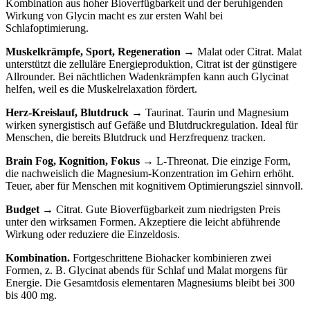
Kombination aus hoher Bioverfügbarkeit und der beruhigenden
Wirkung von Glycin macht es zur ersten Wahl bei
Schlafoptimierung.
Muskelkrämpfe, Sport, Regeneration
→ Malat oder Citrat. Malat
unterstützt die zelluläre Energieproduktion, Citrat ist der günstigere
Allrounder. Bei nächtlichen Wadenkrämpfen kann auch Glycinat
helfen, weil es die Muskelrelaxation fördert.
Herz-Kreislauf, Blutdruck
→ Taurinat. Taurin und Magnesium
wirken synergistisch auf Gefäße und Blutdruckregulation. Ideal für
Menschen, die bereits Blutdruck und Herzfrequenz tracken.
Brain Fog, Kognition, Fokus
→ L-Threonat. Die einzige Form,
die nachweislich die Magnesium-Konzentration im Gehirn erhöht.
Teuer, aber für Menschen mit kognitivem Optimierungsziel sinnvoll.
Budget
→ Citrat. Gute Bioverfügbarkeit zum niedrigsten Preis
unter den wirksamen Formen. Akzeptiere die leicht abführende
Wirkung oder reduziere die Einzeldosis.
Kombination.
Fortgeschrittene Biohacker kombinieren zwei
Formen, z. B. Glycinat abends für Schlaf und Malat morgens für
Energie. Die Gesamtdosis elementaren Magnesiums bleibt bei 300
bis 400 mg.