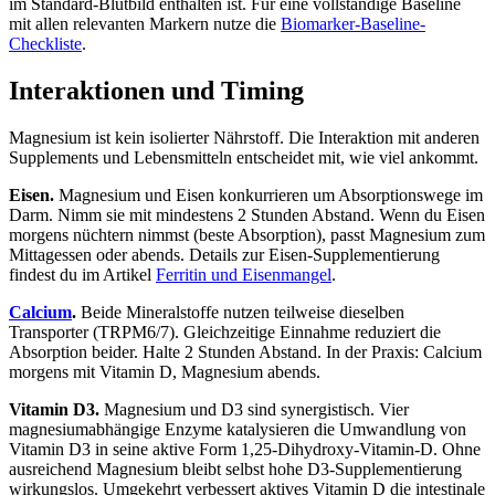
im Standard-Blutbild enthalten ist. Für eine vollständige Baseline
mit allen relevanten Markern nutze die
Biomarker-Baseline-
Checkliste
.
Interaktionen und Timing
Magnesium ist kein isolierter Nährstoff. Die Interaktion mit anderen
Supplements und Lebensmitteln entscheidet mit, wie viel ankommt.
Eisen.
Magnesium und Eisen konkurrieren um Absorptionswege im
Darm. Nimm sie mit mindestens 2 Stunden Abstand. Wenn du Eisen
morgens nüchtern nimmst (beste Absorption), passt Magnesium zum
Mittagessen oder abends. Details zur Eisen-Supplementierung
findest du im Artikel
Ferritin und Eisenmangel
.
Calcium
.
Beide Mineralstoffe nutzen teilweise dieselben
Transporter (TRPM6/7). Gleichzeitige Einnahme reduziert die
Absorption beider. Halte 2 Stunden Abstand. In der Praxis: Calcium
morgens mit Vitamin D, Magnesium abends.
Vitamin D3.
Magnesium und D3 sind synergistisch. Vier
magnesiumabhängige Enzyme katalysieren die Umwandlung von
Vitamin D3 in seine aktive Form 1,25-Dihydroxy-Vitamin-D. Ohne
ausreichend Magnesium bleibt selbst hohe D3-Supplementierung
wirkungslos. Umgekehrt verbessert aktives Vitamin D die intestinale