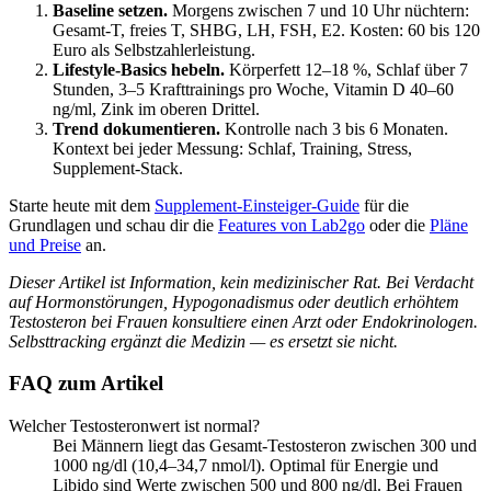
Baseline setzen.
Morgens zwischen 7 und 10 Uhr nüchtern:
Gesamt-T, freies T, SHBG, LH, FSH, E2. Kosten: 60 bis 120
Euro als Selbstzahlerleistung.
Lifestyle-Basics hebeln.
Körperfett 12–18 %, Schlaf über 7
Stunden, 3–5 Krafttrainings pro Woche, Vitamin D 40–60
ng/ml, Zink im oberen Drittel.
Trend dokumentieren.
Kontrolle nach 3 bis 6 Monaten.
Kontext bei jeder Messung: Schlaf, Training, Stress,
Supplement-Stack.
Starte heute mit dem
Supplement-Einsteiger-Guide
für die
Grundlagen und schau dir die
Features von Lab2go
oder die
Pläne
und Preise
an.
Dieser Artikel ist Information, kein medizinischer Rat. Bei Verdacht
auf Hormonstörungen, Hypogonadismus oder deutlich erhöhtem
Testosteron bei Frauen konsultiere einen Arzt oder Endokrinologen.
Selbsttracking ergänzt die Medizin — es ersetzt sie nicht.
FAQ zum Artikel
Welcher Testosteronwert ist normal?
Bei Männern liegt das Gesamt-Testosteron zwischen 300 und
1000 ng/dl (10,4–34,7 nmol/l). Optimal für Energie und
Libido sind Werte zwischen 500 und 800 ng/dl. Bei Frauen