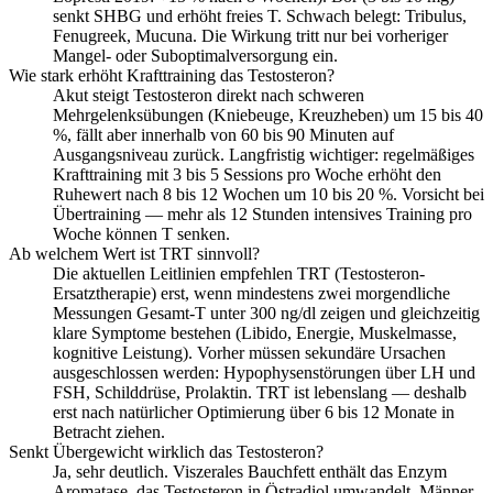
senkt SHBG und erhöht freies T. Schwach belegt: Tribulus,
Fenugreek, Mucuna. Die Wirkung tritt nur bei vorheriger
Mangel- oder Suboptimalversorgung ein.
Wie stark erhöht Krafttraining das Testosteron?
Akut steigt Testosteron direkt nach schweren
Mehrgelenksübungen (Kniebeuge, Kreuzheben) um 15 bis 40
%, fällt aber innerhalb von 60 bis 90 Minuten auf
Ausgangsniveau zurück. Langfristig wichtiger: regelmäßiges
Krafttraining mit 3 bis 5 Sessions pro Woche erhöht den
Ruhewert nach 8 bis 12 Wochen um 10 bis 20 %. Vorsicht bei
Übertraining — mehr als 12 Stunden intensives Training pro
Woche können T senken.
Ab welchem Wert ist TRT sinnvoll?
Die aktuellen Leitlinien empfehlen TRT (Testosteron-
Ersatztherapie) erst, wenn mindestens zwei morgendliche
Messungen Gesamt-T unter 300 ng/dl zeigen und gleichzeitig
klare Symptome bestehen (Libido, Energie, Muskelmasse,
kognitive Leistung). Vorher müssen sekundäre Ursachen
ausgeschlossen werden: Hypophysenstörungen über LH und
FSH, Schilddrüse, Prolaktin. TRT ist lebenslang — deshalb
erst nach natürlicher Optimierung über 6 bis 12 Monate in
Betracht ziehen.
Senkt Übergewicht wirklich das Testosteron?
Ja, sehr deutlich. Viszerales Bauchfett enthält das Enzym
Aromatase, das Testosteron in Östradiol umwandelt. Männer