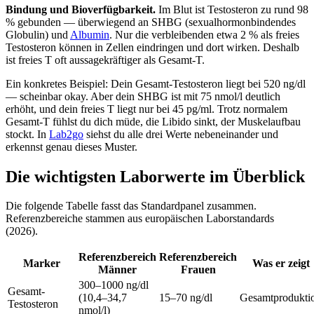
Bindung und Bioverfügbarkeit.
Im Blut ist Testosteron zu rund 98
% gebunden — überwiegend an SHBG (sexualhormonbindendes
Globulin) und
Albumin
. Nur die verbleibenden etwa 2 % als freies
Testosteron können in Zellen eindringen und dort wirken. Deshalb
ist freies T oft aussagekräftiger als Gesamt-T.
Ein konkretes Beispiel: Dein Gesamt-Testosteron liegt bei 520 ng/dl
— scheinbar okay. Aber dein SHBG ist mit 75 nmol/l deutlich
erhöht, und dein freies T liegt nur bei 45 pg/ml. Trotz normalem
Gesamt-T fühlst du dich müde, die Libido sinkt, der Muskelaufbau
stockt. In
Lab2go
siehst du alle drei Werte nebeneinander und
erkennst genau dieses Muster.
Die wichtigsten Laborwerte im Überblick
Die folgende Tabelle fasst das Standardpanel zusammen.
Referenzbereiche stammen aus europäischen Laborstandards
(2026).
Referenzbereich
Referenzbereich
Marker
Was er zeigt
Männer
Frauen
300–1000 ng/dl
Gesamt-
(10,4–34,7
15–70 ng/dl
Gesamtprodukti
Testosteron
nmol/l)