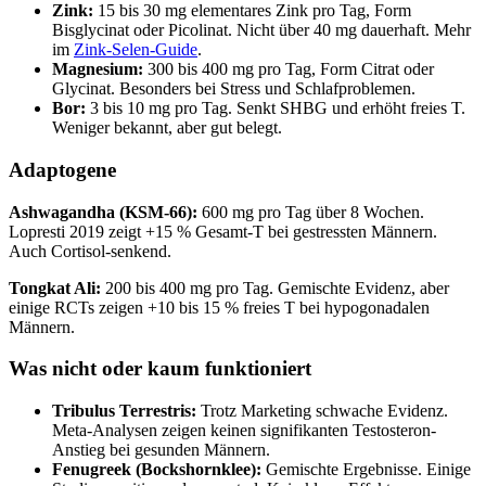
Zink:
15 bis 30 mg elementares Zink pro Tag, Form
Bisglycinat oder Picolinat. Nicht über 40 mg dauerhaft. Mehr
im
Zink-Selen-Guide
.
Magnesium:
300 bis 400 mg pro Tag, Form Citrat oder
Glycinat. Besonders bei Stress und Schlafproblemen.
Bor:
3 bis 10 mg pro Tag. Senkt SHBG und erhöht freies T.
Weniger bekannt, aber gut belegt.
Adaptogene
Ashwagandha (KSM-66):
600 mg pro Tag über 8 Wochen.
Lopresti 2019 zeigt +15 % Gesamt-T bei gestressten Männern.
Auch Cortisol-senkend.
Tongkat Ali:
200 bis 400 mg pro Tag. Gemischte Evidenz, aber
einige RCTs zeigen +10 bis 15 % freies T bei hypogonadalen
Männern.
Was nicht oder kaum funktioniert
Tribulus Terrestris:
Trotz Marketing schwache Evidenz.
Meta-Analysen zeigen keinen signifikanten Testosteron-
Anstieg bei gesunden Männern.
Fenugreek (Bockshornklee):
Gemischte Ergebnisse. Einige