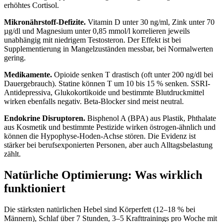
erhöhtes Cortisol.
Mikronährstoff-Defizite.
Vitamin D unter 30 ng/ml, Zink unter 70
µg/dl und Magnesium unter 0,85 mmol/l korrelieren jeweils
unabhängig mit niedrigem Testosteron. Der Effekt ist bei
Supplementierung in Mangelzuständen messbar, bei Normalwerten
gering.
Medikamente.
Opioide senken T drastisch (oft unter 200 ng/dl bei
Dauergebrauch). Statine können T um 10 bis 15 % senken. SSRI-
Antidepressiva, Glukokortikoide und bestimmte Blutdruckmittel
wirken ebenfalls negativ. Beta-Blocker sind meist neutral.
Endokrine Disruptoren.
Bisphenol A (BPA) aus Plastik, Phthalate
aus Kosmetik und bestimmte Pestizide wirken östrogen-ähnlich und
können die Hypophyse-Hoden-Achse stören. Die Evidenz ist
stärker bei berufsexponierten Personen, aber auch Alltagsbelastung
zählt.
Natürliche Optimierung: Was wirklich
funktioniert
Die stärksten natürlichen Hebel sind Körperfett (12–18 % bei
Männern), Schlaf über 7 Stunden, 3–5 Krafttrainings pro Woche mit