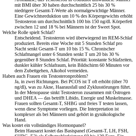
mit BMI über 30 haben durchschnittlich 25 bis 30 %
niedrigere Gesamt-T-Werte als normalgewichtige Männer.
Eine Gewichtsreduktion um 10 % des Körpergewichts erhöht
Testosteron um durchschnittlich 100 bis 150 ng/dl. Körperfett
zwischen 12 und 18 % bei Männern ist der Sweet Spot.
Welche Rolle spielt Schlaf?
Entscheidend. Testosteron wird überwiegend im REM-Schlaf
produziert. Bereits eine Woche mit 5 Stunden Schlaf pro
Nacht senkt Gesamt-T um 10 bis 15 %. Chronischer
Schlafmangel unter 6 Stunden senkt T um 20 bis 30 %
gegenüber 8 Stunden Schlaf. Priorität: konstante Schlafzeiten,
dunkler kühler Schlafraum, kein Bildschirm 60 Minuten vor
dem Zubettgehen, Alkohol vermeiden.
Haben auch Frauen ein Testosteronproblem?
Ja, in zwei Richtungen. Bei PCOS ist T oft erhöht (über 70
ng/dl), was zu Akne, Haarausfall und Zyklusstörungen führt.
In der Menopause sinkt Testosteron zusammen mit Östrogen
und DHEA — das betrifft Libido, Energie und Muskelmasse.
Frauen sollten Gesamt-T, SHBG und freies T testen lassen,
wenn diese Symptome vorliegen. Die Interpretation ist
komplexer als bei Männern und gehört in gynäkologische
Hand.
Was kostet ein vollständiges Hormonpanel?
Beim Hausarzt kostet das Basispanel (Gesamt-T, LH, FSH,