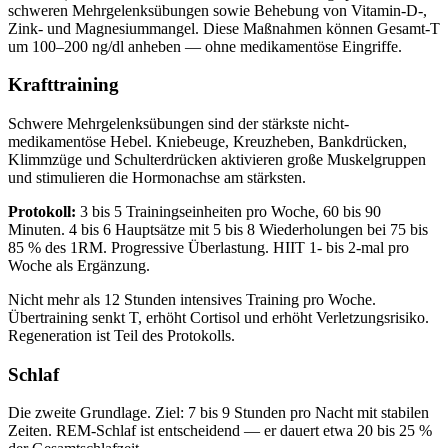
schweren Mehrgelenksübungen sowie Behebung von Vitamin-D-,
Zink- und Magnesiummangel. Diese Maßnahmen können Gesamt-T
um 100–200 ng/dl anheben — ohne medikamentöse Eingriffe.
Krafttraining
Schwere Mehrgelenksübungen sind der stärkste nicht-
medikamentöse Hebel. Kniebeuge, Kreuzheben, Bankdrücken,
Klimmzüge und Schulterdrücken aktivieren große Muskelgruppen
und stimulieren die Hormonachse am stärksten.
Protokoll:
3 bis 5 Trainingseinheiten pro Woche, 60 bis 90
Minuten. 4 bis 6 Hauptsätze mit 5 bis 8 Wiederholungen bei 75 bis
85 % des 1RM. Progressive Überlastung. HIIT 1- bis 2-mal pro
Woche als Ergänzung.
Nicht mehr als 12 Stunden intensives Training pro Woche.
Übertraining senkt T, erhöht Cortisol und erhöht Verletzungsrisiko.
Regeneration ist Teil des Protokolls.
Schlaf
Die zweite Grundlage. Ziel: 7 bis 9 Stunden pro Nacht mit stabilen
Zeiten. REM-Schlaf ist entscheidend — er dauert etwa 20 bis 25 %