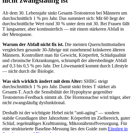
nicht zwangsläufig ist
Ab dem 30. Lebensjahr sinkt Gesamt-Testosteron bei Männern um
durchschnittlich 1 % pro Jahr. Das summiert sich: Mit 60 liegt der
durchschnittliche Wert rund 30 % unter dem mit 30. Bei Frauen fällt
T langsamer, aber kontinuierlich — mit einem stärkeren Abfall in
der Menopause.
Warum der Abfall nicht fix ist.
Die meisten Querschnittsstudien
vergleichen gesunde 30-Jährige mit zunehmend kränkeren älteren
Männern. Kontrolliert man für Gewicht, Körperfett, Schlafqualität
und chronische Erkrankungen, schrumpft der altersbedingte Abfall
auf 0,3 bis 0,5 % pro Jahr. Der Löwenanteil kommt durch Lifestyle
— nicht durch die Biologie.
Was sich wirklich ändert mit dem Alter:
SHBG steigt
durchschnittlich 1 % pro Jahr. Damit sinkt freies T stärker als
Gesamt-T. Auch die Sensibilität der Hypophyse gegenüber
Testosteron-Feedback nimmt ab. Die Hormonachse wird träger, aber
nicht zwangsläufig dysfunktional.
Deshalb ist der wichtigste Hebel nicht “anti-aging” — sondern
stabile Grundlagen über Jahrzehnte: Körperfett im Zielbereich, guter
Schlaf, regelmäßiges Krafttraining, Mikronährstoffversorgung. Für
eine strukturierte Baseline-Messung lies den Guide zum
Einstieg in