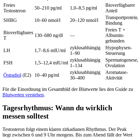
Freies
Bioverfügbarer
50–210 pg/ml
1,0–8,5 pg/ml
Testosteron
Anteil
Transportprotein
SHBG
10–60 nmol/l
20–120 nmol/l
Bindung
Freies T +
Bioverfügbares
130–680 ng/dl
—
Albumin-
T
gebunden
zyklusabhängig
Hypophysen-
LH
1,7–8,6 mIU/ml
1–90
Steuerung
zyklusabhängig
Spermatogenese
FSH
1,5–12,4 mIU/ml
1–134
Ovulation
zyklusabhängig
Aromatase-
Östradiol
(E2)
10–40 pg/ml
30–400
Aktivität
Für die Einordnung im Gesamtbild der Blutwerte lies den Guide zu
Blutwerten verstehen
.
Tagesrhythmus: Wann du wirklich
messen solltest
Testosteron folgt einem klaren zirkadianen Rhythmus. Der Peak
liegt zwischen 6 und 9 Uhr morgens. Bis zum Abend fällt der Wert