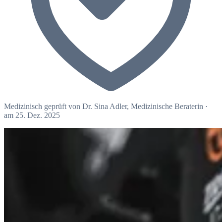
Medizinisch geprüft von
Dr. Sina Adler
, Medizinische Beraterin
·
am 25. Dez. 2025