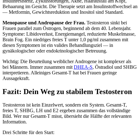
Insulinresistenz, Zyklusstörungen, Akne, Haarausfall am Kopf,
Behaarung im Gesicht. Die Therapie setzt am Insulinstoffwechsel an
— Metformin, Gewichtsreduktion und Inositol sind Standard.
Menopause und Andropause der Frau.
Testosteron sinkt bei
Frauen parallel zum Östrogen, beginnend ab dem 40. Lebensjahr.
Symptome: Libidoverlust, Energiemangel, reduzierte Muskelmasse,
Brain Fog. Ein niedriges freies T unter 1,0 pg/ml zusammen mit
diesen Symptomen ist ein valides Behandlungsziel — in
gynäkologischer oder endokrinologischer Betreuung.
Wichtig: Die Beurteilung weiblicher Androgene ist komplexer als
bei Männern. Immer zusammen mit
DHEA-S
, Östradiol und SHBG
interpretieren. Alleiniges Gesamt-T hat bei Frauen geringe
Aussagekraft.
Fazit: Dein Weg zu stabilem Testosteron
Testosteron ist kein Einzelwert, sondern ein System. Gesamt-T,
freies T, SHBG, LH und E2 ergeben zusammen das vollständige
Bild. Wer nur Gesamt-T misst, übersieht die Hälfte der relevanten
Information.
Drei Schritte für den Start: