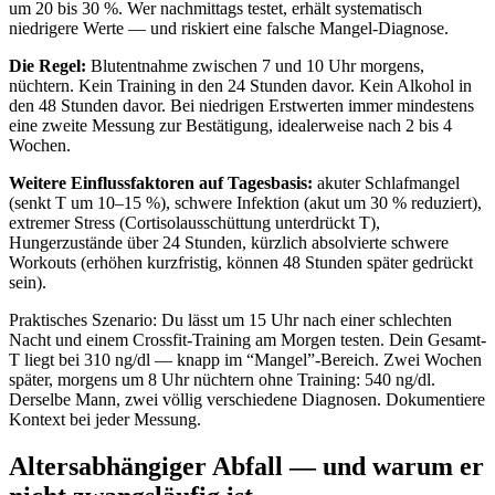
um 20 bis 30 %. Wer nachmittags testet, erhält systematisch
niedrigere Werte — und riskiert eine falsche Mangel-Diagnose.
Die Regel:
Blutentnahme zwischen 7 und 10 Uhr morgens,
nüchtern. Kein Training in den 24 Stunden davor. Kein Alkohol in
den 48 Stunden davor. Bei niedrigen Erstwerten immer mindestens
eine zweite Messung zur Bestätigung, idealerweise nach 2 bis 4
Wochen.
Weitere Einflussfaktoren auf Tagesbasis:
akuter Schlafmangel
(senkt T um 10–15 %), schwere Infektion (akut um 30 % reduziert),
extremer Stress (Cortisolausschüttung unterdrückt T),
Hungerzustände über 24 Stunden, kürzlich absolvierte schwere
Workouts (erhöhen kurzfristig, können 48 Stunden später gedrückt
sein).
Praktisches Szenario: Du lässt um 15 Uhr nach einer schlechten
Nacht und einem Crossfit-Training am Morgen testen. Dein Gesamt-
T liegt bei 310 ng/dl — knapp im “Mangel”-Bereich. Zwei Wochen
später, morgens um 8 Uhr nüchtern ohne Training: 540 ng/dl.
Derselbe Mann, zwei völlig verschiedene Diagnosen. Dokumentiere
Kontext bei jeder Messung.
Altersabhängiger Abfall — und warum er