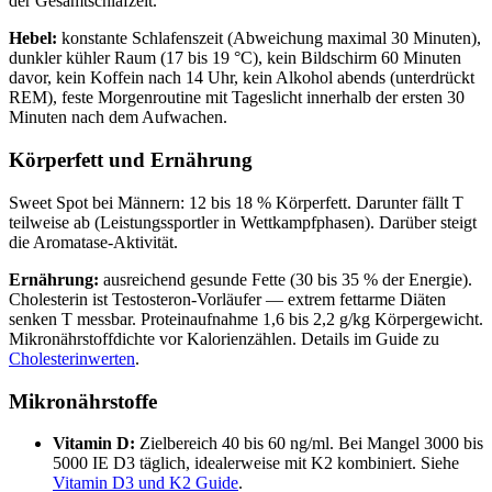
der Gesamtschlafzeit.
Hebel:
konstante Schlafenszeit (Abweichung maximal 30 Minuten),
dunkler kühler Raum (17 bis 19 °C), kein Bildschirm 60 Minuten
davor, kein Koffein nach 14 Uhr, kein Alkohol abends (unterdrückt
REM), feste Morgenroutine mit Tageslicht innerhalb der ersten 30
Minuten nach dem Aufwachen.
Körperfett und Ernährung
Sweet Spot bei Männern: 12 bis 18 % Körperfett. Darunter fällt T
teilweise ab (Leistungssportler in Wettkampfphasen). Darüber steigt
die Aromatase-Aktivität.
Ernährung:
ausreichend gesunde Fette (30 bis 35 % der Energie).
Cholesterin ist Testosteron-Vorläufer — extrem fettarme Diäten
senken T messbar. Proteinaufnahme 1,6 bis 2,2 g/kg Körpergewicht.
Mikronährstoffdichte vor Kalorienzählen. Details im Guide zu
Cholesterinwerten
.
Mikronährstoffe
Vitamin D:
Zielbereich 40 bis 60 ng/ml. Bei Mangel 3000 bis
5000 IE D3 täglich, idealerweise mit K2 kombiniert. Siehe
Vitamin D3 und K2 Guide
.