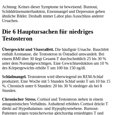
Achtung: Keines dieser Symptome ist beweisend. Burnout,
Schilddrüsenunterfunktion, Eisenmangel und Depression geben
ähnliche Bilder. Deshalb immer Labor plus Ausschluss anderer
Ursachen.
Die 6 Hauptursachen für niedriges
Testosteron
Übergewicht und Viszeralfett.
Die häufigste Ursache. Bauchfett
enthält Aromatase, die Testosteron in Östradiol umwandelt. Bei
einem BMI über 30 liegt Gesamt-T durchschnittlich 25 bis 30 %
unter dem Normalgewichtigen. Eine Gewichtsreduktion um 10 %
des Körpergewichts erhöht T um 100 bis 150 ng/dl.
Schlafmangel.
Testosteron wird überwiegend im REM-Schlaf
produziert. Eine Woche mit 5 Stunden Schlaf senkt T um 10 bis 15
%. Chronisch unter 6 Stunden: 20 bis 30 % niedriger als bei 8
Stunden.
Chronischer Stress.
Cortisol und Testosteron stehen in einem
antagonistischen Verhältnis. Anhaltend erhöhtes Cortisol drückt T
direkt auf Hypothalamus- und Hypophysenebene. Burnout-
Patienten zeigen typischerweise gleichzeitig erniedrigtes T und