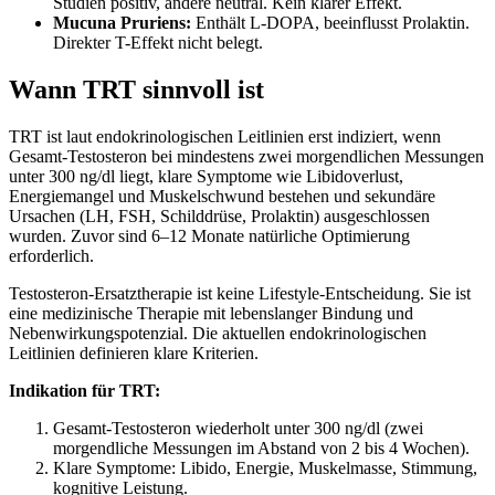
Studien positiv, andere neutral. Kein klarer Effekt.
Mucuna Pruriens:
Enthält L-DOPA, beeinflusst Prolaktin.
Direkter T-Effekt nicht belegt.
Wann TRT sinnvoll ist
TRT ist laut endokrinologischen Leitlinien erst indiziert, wenn
Gesamt-Testosteron bei mindestens zwei morgendlichen Messungen
unter 300 ng/dl liegt, klare Symptome wie Libidoverlust,
Energiemangel und Muskelschwund bestehen und sekundäre
Ursachen (LH, FSH, Schilddrüse, Prolaktin) ausgeschlossen
wurden. Zuvor sind 6–12 Monate natürliche Optimierung
erforderlich.
Testosteron-Ersatztherapie ist keine Lifestyle-Entscheidung. Sie ist
eine medizinische Therapie mit lebenslanger Bindung und
Nebenwirkungspotenzial. Die aktuellen endokrinologischen
Leitlinien definieren klare Kriterien.
Indikation für TRT:
Gesamt-Testosteron wiederholt unter 300 ng/dl (zwei
morgendliche Messungen im Abstand von 2 bis 4 Wochen).
Klare Symptome: Libido, Energie, Muskelmasse, Stimmung,
kognitive Leistung.