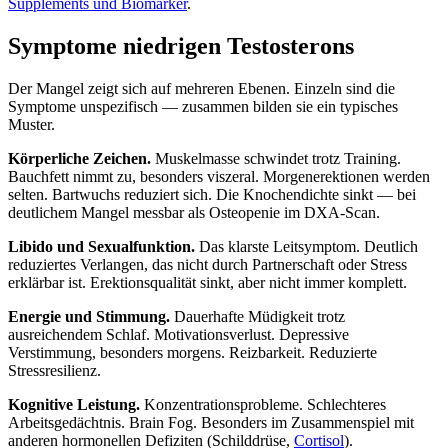
Supplements und Biomarker
.
Symptome niedrigen Testosterons
Der Mangel zeigt sich auf mehreren Ebenen. Einzeln sind die
Symptome unspezifisch — zusammen bilden sie ein typisches
Muster.
Körperliche Zeichen.
Muskelmasse schwindet trotz Training.
Bauchfett nimmt zu, besonders viszeral. Morgenerektionen werden
selten. Bartwuchs reduziert sich. Die Knochendichte sinkt — bei
deutlichem Mangel messbar als Osteopenie im DXA-Scan.
Libido und Sexualfunktion.
Das klarste Leitsymptom. Deutlich
reduziertes Verlangen, das nicht durch Partnerschaft oder Stress
erklärbar ist. Erektionsqualität sinkt, aber nicht immer komplett.
Energie und Stimmung.
Dauerhafte Müdigkeit trotz
ausreichendem Schlaf. Motivationsverlust. Depressive
Verstimmung, besonders morgens. Reizbarkeit. Reduzierte
Stressresilienz.
Kognitive Leistung.
Konzentrationsprobleme. Schlechteres
Arbeitsgedächtnis. Brain Fog. Besonders im Zusammenspiel mit
anderen hormonellen Defiziten (Schilddrüse,
Cortisol
).