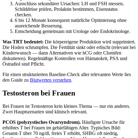
Ausschluss sekundärer Ursachen: LH und FSH messen,
Schilddrüse prüfen, Prolaktin bestimmen, Eisenstatus
checken.
6 bis 12 Monate konsequent natürliche Optimierung ohne
ausreichende Besserung.
Entscheidung gemeinsam mit Urologe oder Endokrinologe.
Was TRT bedeutet:
Die körpereigene Produktion wird supprimiert.
Die Hoden schrumpfen. Die Fertilität sinkt oder erlischt (relevant bei
Kinderwunsch — dann Alternativen wie hCG oder Clomifen
diskutieren). Regelmäßige Kontrollen von Hämatokrit, PSA und
Östradiol sind Pflicht.
Für einen strukturierten Baseline-Check aller relevanten Werte lies
den Guide zu
Blutwerten verstehen
.
Testosteron bei Frauen
Bei Frauen ist Testosteron kein kleines Thema — nur ein anderes.
Zwei Hauptszenarien sind klinisch relevant.
PCOS (polyzystisches Ovarsyndrom).
Häufigste Ursache für
erhöhtes T bei Frauen im gebärfähigen Alter. Typisches Bild:
Gesamt-T über 70 ng/dl, freies T erhöht, SHBG oft niedrig,