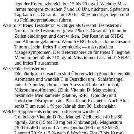
liegt der Referenzbereich bei 15 bis 70 ng/dl. Wichtig: Miss
immer morgens zwischen 7 und 10 Uhr, nüchtern. Später am
Tag kann das Gesamt-T um 20 bis 30 % niedriger liegen und
zu Fehlinterpretationen führen.
Warum ist freies Testosteron wichtiger als Gesamt-Testosteron?
Nur das freie Testosteron (etwa 2 % des Gesamt-T) kann in
Zellen eindringen und dort wirken. Der Rest ist an SHBG
und Albumin gebunden. Wenn SHBG hoch ist, kann Gesamt-
T normal sein, freies T aber niedrig — mit typischen
Mangelsymptomen. Der Referenzbereich für freies T liegt bei
Männern bei 50 bis 210 pg/ml. Miss immer Gesamt-T, SHBG
und freies T zusammen.
Was senkt Testosteron?
Die häufigsten Ursachen sind Übergewicht (Bauchfett enthält
Aromatase und wandelt T in Östradiol um), Schlafmangel
unter 6 Stunden, chronischer Stress mit hohem Cortisol,
Mikronährstoffmängel (Zink, Vitamin D, Magnesium),
bestimmte Medikamente (Statine, SSRI, Opioide) und
endokrine Disruptoren aus Plastik und Kosmetik. Auch Alter
senkt T um rund 1 % pro Jahr ab dem 30. Lebensjahr.
Welche Supplements erhöhen Testosteron wirklich?
Gut belegt: Vitamin D (bei Mangel, Zielbereich 40 bis 60
ng/ml), Zink (15 bis 30 mg bei Zinkmangel), Magnesium
(300 bis 400 mg) und Ashwagandha (600 mg KSM-66,
Lopresti 2019: +15 % nach 8 Wochen). Bor (3 bis 10 mg)