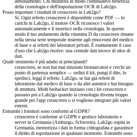
abbonamento. Chi monitora in modo continuativo beneficia
della cronologia e dell'importazione OCR di Lab2go.
Posso importare i risultati di cerascreen in Lab2go?
Sì. Ogni referto cerascreen è disponibile come PDF — lo
carichi in Lab2go, il motore OCR riconosce i valori
automaticamente e li inserisce nella cronologia. In questo
modo il tuo andamento della vitamina D da cerascreen rimane
nella stessa serie temporale insieme agli emocromi del medico
di base e ai referti dei laboratori privati. È esattamente il caso
d'uso che Lab2go risolve: una centrale dati invece di silos di
dati.
Quale strumento è più adatto ai principianti?
cerascreen, se non hai mai misurato biomarcatori e cerchi un
punto di partenza semplice — ordini il kit, pungi il dito, lo
spedisci, leggi il referto. Lab2go, se hai già referti di
laboratorio dal medico di base o da altri autotest e hai bisogno
di struttura. Molti biohacker iniziano con i kit cerascreen e
passano poi a Lab2go quando la cronologia diventa troppo
grande per l'app cerascreen o si vogliono integrare più valori
esterni.
Entrambi i fornitori sono conformi al GDPR?
cerascreen è conforme al GDPR e gestisce laboratorio e
server in Germania (Amburgo, Schwerin). Lab2go ospita in
Germania, memorizza i dati in forma crittografata e garantisce
il diritto di esportazione in qualsiasi momento. Entrambi sono