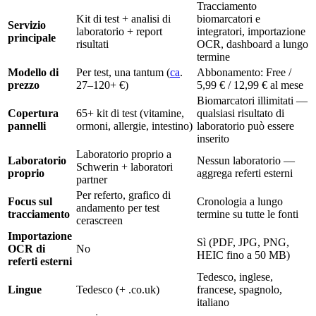
Tracciamento
Kit di test + analisi di
biomarcatori e
Servizio
laboratorio + report
integratori, importazione
principale
risultati
OCR, dashboard a lungo
termine
Modello di
Per test, una tantum (
ca
.
Abbonamento: Free /
prezzo
27–120+ €)
5,99 € / 12,99 € al mese
Biomarcatori illimitati —
Copertura
65+ kit di test (vitamine,
qualsiasi risultato di
pannelli
ormoni, allergie, intestino)
laboratorio può essere
inserito
Laboratorio proprio a
Laboratorio
Nessun laboratorio —
Schwerin + laboratori
proprio
aggrega referti esterni
partner
Per referto, grafico di
Focus sul
Cronologia a lungo
andamento per test
tracciamento
termine su tutte le fonti
cerascreen
Importazione
Sì (PDF, JPG, PNG,
OCR di
No
HEIC fino a 50 MB)
referti esterni
Tedesco, inglese,
Lingue
Tedesco (+ .co.uk)
francese, spagnolo,
italiano