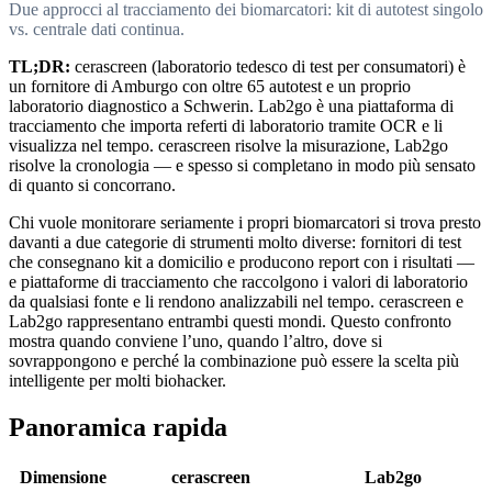
Due approcci al tracciamento dei biomarcatori: kit di autotest singolo
vs. centrale dati continua.
TL;DR:
cerascreen (laboratorio tedesco di test per consumatori) è
un fornitore di Amburgo con oltre 65 autotest e un proprio
laboratorio diagnostico a Schwerin. Lab2go è una piattaforma di
tracciamento che importa referti di laboratorio tramite OCR e li
visualizza nel tempo. cerascreen risolve la misurazione, Lab2go
risolve la cronologia — e spesso si completano in modo più sensato
di quanto si concorrano.
Chi vuole monitorare seriamente i propri biomarcatori si trova presto
davanti a due categorie di strumenti molto diverse: fornitori di test
che consegnano kit a domicilio e producono report con i risultati —
e piattaforme di tracciamento che raccolgono i valori di laboratorio
da qualsiasi fonte e li rendono analizzabili nel tempo. cerascreen e
Lab2go rappresentano entrambi questi mondi. Questo confronto
mostra quando conviene l’uno, quando l’altro, dove si
sovrappongono e perché la combinazione può essere la scelta più
intelligente per molti biohacker.
Panoramica rapida
Dimensione
cerascreen
Lab2go