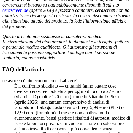
cerascreen si basano su dati pubblicamente disponibili sul sito
cerascreen.de
(aprile 2026) e possono cambiare. cerascreen non ha
autorizzato né rivisto questo articolo. In caso di discrepanze rispetto
alla situazione attuale del prodotto, fa fede l’informazione ufficiale
del fornitore.
Questo articolo non sostituisce la consulenza medica.
L’interpretazione dei biomarcatori, la diagnosi e la terapia spettano
a personale medico qualificato. Gli autotest e gli strumenti di
tracciamento possono supportare il dialogo con il personale
sanitario, ma non sostituirlo.
FAQ dell'articolo
cerascreen è più economico di Lab2go?
È il confronto sbagliato — entrambi fanno pagare cose
diverse. cerascreen addebita per ogni kit tra circa 27 euro
(vitamina D) e oltre 120 euro (pannello Vitamin D Plus)
(aprile 2026), una tantum comprensivo di analisi di
laboratorio. Lab2go costa 0 euro (Free), 5,99 euro (Plus) o
12,99 euro (Premium) al mese e non analizza nulla
autonomamente, bensì gestisce i risultati di autotest, medico di
base e laboratori privati. Chi vuole misurare un solo valore
all'anno trova il kit cerascreen più conveniente senza