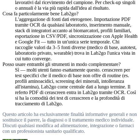
lavorativi dal ricevimento del campione. Per check-up singoli
o annuali è la via più rapida dall'idea al risultato.
Cosa fa particolarmente bene Lab2go?
L'aggregazione di fonti dati eterogenee. Importazione PDF
tramite OCR da qualsiasi laboratorio, inserimento manuale,
stack di integratori accanto ai biomarcatori, profili familiari,
esportazione in CSV/PDF, sincronizzazione con Apple Health
e Google Fit — tutto in un'unica serie temporale. Chi
raccoglie valori da 3–5 fonti diverse (medico di base, autotest,
laboratorio privato, wearable) trova in Lab2go l'unica vista in
cui tutto converge.
Posso usare entrambi gli strumenti in modo complementare?
Sì — molti utenti fanno esattamente questo. cerascreen per
test specifici che il medico di base non offre di routine (es.
profili aminoacidici, screening dei minerali, intolleranza
all'istamina), Lab2go come centrale dati a lungo termine. Il
referto PDF di cerascreen entra in Lab2go tramite OCR. Così
si ha la comodità dei test di cerascreen e la profondità di
tracciamento di Lab2go.
Questo articolo ha esclusivamente finalità informative generali e non
sostituisce il parere, la diagnosi o il trattamento medico individuale.
Discuti qualsiasi modifica ad alimentazione, integrazione o farmaci
con un professionista sanitario qualificato.