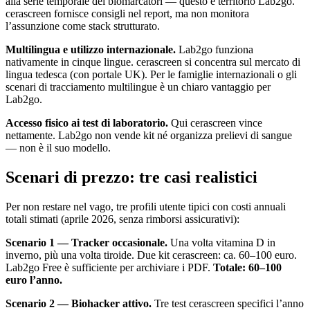
alla serie temporale dei biomarcatori — questo è territorio Lab2go.
cerascreen fornisce consigli nel report, ma non monitora
l’assunzione come stack strutturato.
Multilingua e utilizzo internazionale.
Lab2go funziona
nativamente in cinque lingue. cerascreen si concentra sul mercato di
lingua tedesca (con portale UK). Per le famiglie internazionali o gli
scenari di tracciamento multilingue è un chiaro vantaggio per
Lab2go.
Accesso fisico ai test di laboratorio.
Qui cerascreen vince
nettamente. Lab2go non vende kit né organizza prelievi di sangue
— non è il suo modello.
Scenari di prezzo: tre casi realistici
Per non restare nel vago, tre profili utente tipici con costi annuali
totali stimati (aprile 2026, senza rimborsi assicurativi):
Scenario 1 — Tracker occasionale.
Una volta vitamina D in
inverno, più una volta tiroide. Due kit cerascreen: ca. 60–100 euro.
Lab2go Free è sufficiente per archiviare i PDF.
Totale: 60–100
euro l’anno.
Scenario 2 — Biohacker attivo.
Tre test cerascreen specifici l’anno