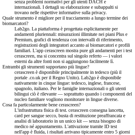
senza problemi normativi per gli utenti DACH e
internazionali. I dettagli su elaborazione e subappalti si
trovano nelle rispettive informative sulla privacy.
Quale strumento è migliore per il tracciamento a lungo termine dei
biomarcatori?
Lab2go. La piattaforma è progettata esplicitamente per
andamenti pluriennali: misurazioni illimitate nei piani Plus e
Premium, grafici di tendenza con intervalli di riferimento,
registrazioni degli integratori accanto ai biomarcatori e profili
familiari. L'app cerascreen mostra pure gli andamenti per i test
cerascreen, ma si concentra sul singolo referto — i valori
esterni da altre fonti non si aggiungono facilmente lì.
Entrambi gli strumenti supportano più lingue?
cerascreen è disponibile principalmente in tedesco (più il
portale .co.uk per il Regno Unito). Lab2go è disponibile
nativamente in cinque lingue: tedesco, inglese, francese,
spagnolo, italiano. Per le famiglie internazionali o gli utenti
bilingui ciò è rilevante — soprattutto quando i componenti del
nucleo familiare vogliono monitorare in lingue diverse.
Cosa fa particolarmente bene cerascreen?
L'infrastruttura fisica di test. cerascreen consegna lancetta,
card per sangue secco, busta di restituzione preaffrancata e
analisi di laboratorio in un unico kit — senza bisogno di
medico né appuntamento. L'attivazione tramite ID test
nell'app è fluida, i risultati arrivano tipicamente entro 5 giorni