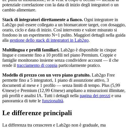
potenziale correlazione con la data di inizio degli integratori o un
cambio alimentare.
Stack di integratori direttamente a fianco.
Ogni integratore in
Lab2go può essere collegato a un biomarcatore target, con dosaggio,
orario, ciclo e data di inizio. Così intervento e valore misurato si
fondono in un esperimento N=1 pulito. Maggiori dettagli nella guida
alla
gestione dello stack di integratori in Lab2go
.
Multilingua e profili familiari.
Lab2go è disponibile in cinque
lingue e consente fino a 10 profili nel piano Premium. Coppie e
famiglie monitorano insieme senza condividere account — il che
rende il
tracciamento di coppia
particolarmente pratico.
Modello di prezzo con un vero piano gratuito.
Lab2go Free
permette fino a 5 integratori, 1 piano di assunzione attivo, 3
documenti al mese e 1 profilo — senza limiti di tempo. Plus (5,99
€/mese) e Premium (12,99 €/mese) ampliano a misurazioni illimitate,
più profili e analisi IA. Tutti i dettagli nella
pagina dei prezzi
e una
panoramica di tutte le
funzionalità
.
Le differenze principali
La differenza tra cerascreen e Lab2go non è graduale, ma