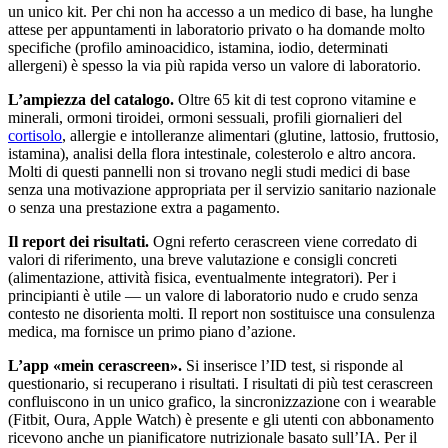
un unico kit. Per chi non ha accesso a un medico di base, ha lunghe
attese per appuntamenti in laboratorio privato o ha domande molto
specifiche (profilo aminoacidico, istamina, iodio, determinati
allergeni) è spesso la via più rapida verso un valore di laboratorio.
L’ampiezza del catalogo.
Oltre 65 kit di test coprono vitamine e
minerali, ormoni tiroidei, ormoni sessuali, profili giornalieri del
cortisolo
, allergie e intolleranze alimentari (glutine, lattosio, fruttosio,
istamina), analisi della flora intestinale, colesterolo e altro ancora.
Molti di questi pannelli non si trovano negli studi medici di base
senza una motivazione appropriata per il servizio sanitario nazionale
o senza una prestazione extra a pagamento.
Il report dei risultati.
Ogni referto cerascreen viene corredato di
valori di riferimento, una breve valutazione e consigli concreti
(alimentazione, attività fisica, eventualmente integratori). Per i
principianti è utile — un valore di laboratorio nudo e crudo senza
contesto ne disorienta molti. Il report non sostituisce una consulenza
medica, ma fornisce un primo piano d’azione.
L’app «mein cerascreen».
Si inserisce l’ID test, si risponde al
questionario, si recuperano i risultati. I risultati di più test cerascreen
confluiscono in un unico grafico, la sincronizzazione con i wearable
(Fitbit, Oura, Apple Watch) è presente e gli utenti con abbonamento
ricevono anche un pianificatore nutrizionale basato sull’IA. Per il