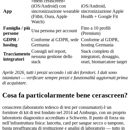
«mein cerascreen»
(iOS/Android) con
iOS/Android,
App
sincronizzazione wearable
sincronizzazione Apple
(Fitbit, Oura, Apple
Health + Google Fit
Watch)
Famiglia / più
Fino a 10 profili
Una persona per account
persone
(Premium)
GDPR /
Conforme al GDPR, sede
Conforme al GDPR,
hosting
Germania
hosting Germania
Consigli nel report,
Stack completo di
Tracciamento
nessuna gestione dello
integratori, dosaggio,
integratori
stack
orari, biomarcatore target
Aprile 2026, tutti i prezzi secondo i siti dei fornitori. I dati sono
istantanei — verificare sempre prezzi e funzionalità aggiornati prima
di acquistare.
Cosa fa particolarmente bene cerascreen?
cerascreen (laboratorio tedesco di test per consumatori) è un
fornitore di kit di test fondato nel 2014 ad Amburgo, con un proprio
laboratorio diagnostico accreditato a Schwerin. Il punto di forza sta
nell’infrastruttura fisica: lancetta, card per sangue secco o tampone,
busta preaffrancata di restituzione e analisi di laboratorio — tutto in