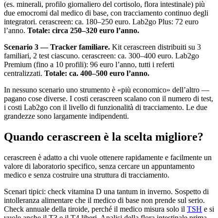
(es. minerali, profilo giornaliero del cortisolo, flora intestinale) più
due emocromi dal medico di base, con tracciamento continuo degli
integratori. cerascreen: ca. 180–250 euro. Lab2go Plus: 72 euro
l’anno.
Totale: circa 250–320 euro l’anno.
Scenario 3 — Tracker familiare.
Kit cerascreen distribuiti su 3
familiari, 2 test ciascuno. cerascreen: ca. 300–400 euro. Lab2go
Premium (fino a 10 profili): 96 euro l’anno, tutti i referti
centralizzati.
Totale: ca. 400–500 euro l’anno.
In nessuno scenario uno strumento è «più economico» dell’altro —
pagano cose diverse. I costi cerascreen scalano con il numero di test,
i costi Lab2go con il livello di funzionalità di tracciamento. Le due
grandezze sono largamente indipendenti.
Quando cerascreen è la scelta migliore?
cerascreen è adatto a chi vuole ottenere rapidamente e facilmente un
valore di laboratorio specifico, senza cercare un appuntamento
medico e senza costruire una struttura di tracciamento.
Scenari tipici: check vitamina D una tantum in inverno. Sospetto di
intolleranza alimentare che il medico di base non prende sul serio.
Check annuale della tiroide, perché il medico misura solo il
TSH
e si
vuole anche il T3 e il T4 liberi. Analisi della flora intestinale prima