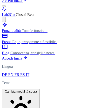
Accedi
Inizia
Lab
2Go
Closed Beta
Funzionalità
Tutte le funzioni.
Prezzi
Equo, trasparente e flessibile.
Blog
Conoscenza, consigli e news.
Accedi
Inizia
Lingua
DE
EN
FR
ES
IT
Tema
Cambia modalità scura