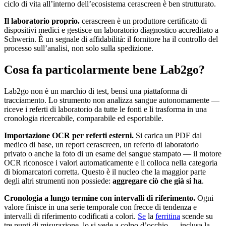
ciclo di vita all’interno dell’ecosistema cerascreen è ben strutturato.
Il laboratorio proprio.
cerascreen è un produttore certificato di
dispositivi medici e gestisce un laboratorio diagnostico accreditato a
Schwerin. È un segnale di affidabilità: il fornitore ha il controllo del
processo sull’analisi, non solo sulla spedizione.
Cosa fa particolarmente bene Lab2go?
Lab2go non è un marchio di test, bensì una piattaforma di
tracciamento. Lo strumento non analizza sangue autonomamente —
riceve i referti di laboratorio da tutte le fonti e li trasforma in una
cronologia ricercabile, comparabile ed esportabile.
Importazione OCR per referti esterni.
Si carica un PDF dal
medico di base, un report cerascreen, un referto di laboratorio
privato o anche la foto di un esame del sangue stampato — il motore
OCR riconosce i valori automaticamente e li colloca nella categoria
di biomarcatori corretta. Questo è il nucleo che la maggior parte
degli altri strumenti non possiede:
aggregare ciò che già si ha
.
Cronologia a lungo termine con intervalli di riferimento.
Ogni
valore finisce in una serie temporale con frecce di tendenza e
intervalli di riferimento codificati a colori.
Se
la
ferritina
scende su
tre punti di misurazione, lo si vede a colpo d’occhio — inclusa la