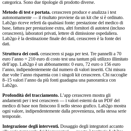
categorica. Sono due tipologie di prodotto diverse.
Metodo di test e portata.
cerascreen produce e analizza i test
autonomamente — il risultato proviene da un kit che si è ordinato.
Lab2go riceve referti da qualsiasi fonte: prestazione del medico di
base, fattura per prestazione extra, altri fornitori di autotest (incluso
cerascreen), laboratori privati, lettere di dimissione ospedaliera.
Lab2go è la destinazione finale dei dati, cerascreen è la fonte dei
dati.
Struttura dei costi.
cerascreen si paga per test. Tre pannelli a 70
euro l’anno = 210 euro di costo test una tantum più utilizzo illimitato
dell’app. Lab2go è un abbonamento: 0 euro, 72 euro o 156 euro
l’anno, indipendentemente dal numero di valori inseriti. Chi misura
due volte l’anno risparmia con i singoli kit cerascreen. Chi raccoglie
8–15 valori l’anno da più fonti guadagna una panoramica con
Lab2go.
Profondità del tracciamento.
L’app cerascreen mostra gli
andamenti per i test cerascreen — i valori esterni da un PDF del
medico di base non finiscono lì nello stesso grafico. Lab2go mostra
ogni valore, indipendentemente dalla provenienza, nella stessa serie
temporale.
Integrazione degli interventi.
Dosaggio degli integratori accanto