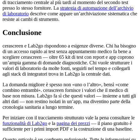
di tracciamento centrale al più tardi al momento del secondo test
presso lo stesso fornitore. La
strategia di automazione dell’archivio
di laboratorio
descrive come appare un’archiviazione sistematica che
resiste ai cambi di strumento.
Conclusione
cerascreen e Lab2go rispondono a esigenze diverse. Chi ha bisogno
di un accesso rapido ai test senza appuntamento medico fa bene a
scegliere cerascreen — oltre 65 kit di test con report e app coprono
un’ampia gamma di domande diagnostiche. Chi vuole strutturare i
valori di laboratorio da molte fonti, seguirli nel tempo e collegarli
agli stack di integratori trova in Lab2go la centrale dati.
La domanda migliore è spesso non «uno o l’altro», bensì «come
combino entrambi». cerascreen fornisce i valori che il medico di
base non misura. Lab2go fa sì che questi valori — insieme a tutti gli
altri dati — non restino isolati in un’app, ma diventino parte della
cronologia sanitaria a lungo termine.
Per iniziare con il tracciamento strutturato vale la pena consultare le
funzionalità di Lab2go
e la
pagina dei prezzi
— il piano gratuito è
sufficiente per i primi import PDF e la costruzione di una baseline.
Questo articolo è un confronto redazionale. Tutte le informazioni su