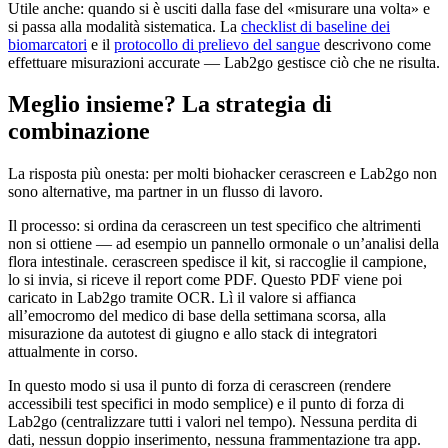
Utile anche: quando si è usciti dalla fase del «misurare una volta» e
si passa alla modalità sistematica. La
checklist di baseline dei
biomarcatori
e il
protocollo di prelievo del sangue
descrivono come
effettuare misurazioni accurate — Lab2go gestisce ciò che ne risulta.
Meglio insieme? La strategia di
combinazione
La risposta più onesta: per molti biohacker cerascreen e Lab2go non
sono alternative, ma partner in un flusso di lavoro.
Il processo: si ordina da cerascreen un test specifico che altrimenti
non si ottiene — ad esempio un pannello ormonale o un’analisi della
flora intestinale. cerascreen spedisce il kit, si raccoglie il campione,
lo si invia, si riceve il report come PDF. Questo PDF viene poi
caricato in Lab2go tramite OCR. Lì il valore si affianca
all’emocromo del medico di base della settimana scorsa, alla
misurazione da autotest di giugno e allo stack di integratori
attualmente in corso.
In questo modo si usa il punto di forza di cerascreen (rendere
accessibili test specifici in modo semplice) e il punto di forza di
Lab2go (centralizzare tutti i valori nel tempo). Nessuna perdita di
dati, nessun doppio inserimento, nessuna frammentazione tra app.