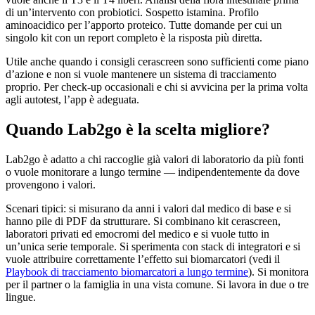
di un’intervento con probiotici. Sospetto istamina. Profilo
aminoacidico per l’apporto proteico. Tutte domande per cui un
singolo kit con un report completo è la risposta più diretta.
Utile anche quando i consigli cerascreen sono sufficienti come piano
d’azione e non si vuole mantenere un sistema di tracciamento
proprio. Per check-up occasionali e chi si avvicina per la prima volta
agli autotest, l’app è adeguata.
Quando Lab2go è la scelta migliore?
Lab2go è adatto a chi raccoglie già valori di laboratorio da più fonti
o vuole monitorare a lungo termine — indipendentemente da dove
provengono i valori.
Scenari tipici: si misurano da anni i valori dal medico di base e si
hanno pile di PDF da strutturare. Si combinano kit cerascreen,
laboratori privati ed emocromi del medico e si vuole tutto in
un’unica serie temporale. Si sperimenta con stack di integratori e si
vuole attribuire correttamente l’effetto sui biomarcatori (vedi il
Playbook di tracciamento biomarcatori a lungo termine
). Si monitora
per il partner o la famiglia in una vista comune. Si lavora in due o tre
lingue.