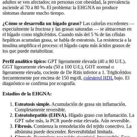
adultos se ven afectados; en personas con obesidad, la prevalencia
asciende al 70 a 80 %. El problema: la EHGNA no produce
síntomas durante mucho tiempo.
¿Cómo se desarrolla un hígado graso?
Las calorías excedentes —
especialmente la fructosa y las grasas saturadas — se almacenan en
el hígado como triglicéridos. Cuando más del 5 % de las células
hepáticas acumulan grasa, se habla de esteatosis. La resistencia a la
insulina amplifica el proceso: el hígado capta más ácidos grasos de
los que puede metabolizar.
Perfil analítico típico:
GPT ligeramente elevada (40 a 80 U/L),
GGT ligeramente elevada (50 a 100 U/L), GOT normal o
ligeramente elevada, cociente de De Ritis inferior a 1. Triglicéridos
frecuentemente por encima de 150 mg/dl,
colesterol HDL
bajo. El
diagnóstico se confirma por ecografía.
Estadios de la EHGNA:
Esteatosis simple.
Acumulación de grasa sin inflamación.
Completamente reversible.
Esteatohepatitis (EHNA).
Hígado graso con inflamación. La
GPT sube más, la PCR puede estar elevada. Aún reversible.
Fibrosis.
Comienza la remodelación del tejido conectivo. La
albúmina puede descender. Reversibilidad limitada.