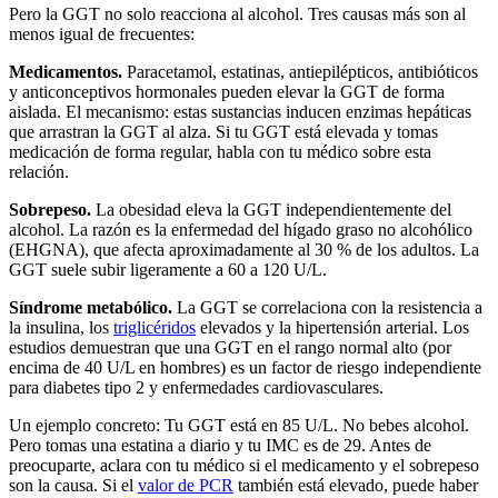
Pero la GGT no solo reacciona al alcohol. Tres causas más son al
menos igual de frecuentes:
Medicamentos.
Paracetamol, estatinas, antiepilépticos, antibióticos
y anticonceptivos hormonales pueden elevar la GGT de forma
aislada. El mecanismo: estas sustancias inducen enzimas hepáticas
que arrastran la GGT al alza. Si tu GGT está elevada y tomas
medicación de forma regular, habla con tu médico sobre esta
relación.
Sobrepeso.
La obesidad eleva la GGT independientemente del
alcohol. La razón es la enfermedad del hígado graso no alcohólico
(EHGNA), que afecta aproximadamente al 30 % de los adultos. La
GGT suele subir ligeramente a 60 a 120 U/L.
Síndrome metabólico.
La GGT se correlaciona con la resistencia a
la insulina, los
triglicéridos
elevados y la hipertensión arterial. Los
estudios demuestran que una GGT en el rango normal alto (por
encima de 40 U/L en hombres) es un factor de riesgo independiente
para diabetes tipo 2 y enfermedades cardiovasculares.
Un ejemplo concreto: Tu GGT está en 85 U/L. No bebes alcohol.
Pero tomas una estatina a diario y tu IMC es de 29. Antes de
preocuparte, aclara con tu médico si el medicamento y el sobrepeso
son la causa. Si el
valor de PCR
también está elevado, puede haber