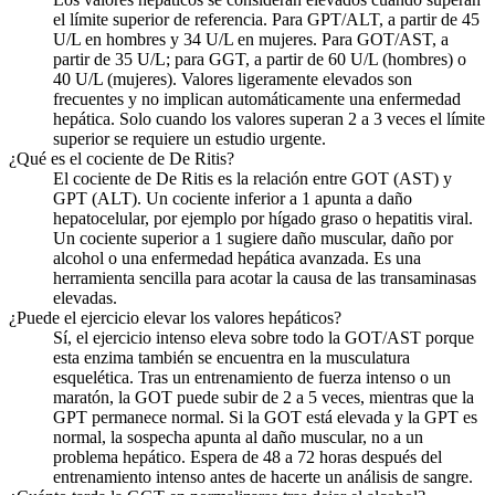
el límite superior de referencia. Para GPT/ALT, a partir de 45
U/L en hombres y 34 U/L en mujeres. Para GOT/AST, a
partir de 35 U/L; para GGT, a partir de 60 U/L (hombres) o
40 U/L (mujeres). Valores ligeramente elevados son
frecuentes y no implican automáticamente una enfermedad
hepática. Solo cuando los valores superan 2 a 3 veces el límite
superior se requiere un estudio urgente.
¿Qué es el cociente de De Ritis?
El cociente de De Ritis es la relación entre GOT (AST) y
GPT (ALT). Un cociente inferior a 1 apunta a daño
hepatocelular, por ejemplo por hígado graso o hepatitis viral.
Un cociente superior a 1 sugiere daño muscular, daño por
alcohol o una enfermedad hepática avanzada. Es una
herramienta sencilla para acotar la causa de las transaminasas
elevadas.
¿Puede el ejercicio elevar los valores hepáticos?
Sí, el ejercicio intenso eleva sobre todo la GOT/AST porque
esta enzima también se encuentra en la musculatura
esquelética. Tras un entrenamiento de fuerza intenso o un
maratón, la GOT puede subir de 2 a 5 veces, mientras que la
GPT permanece normal. Si la GOT está elevada y la GPT es
normal, la sospecha apunta al daño muscular, no a un
problema hepático. Espera de 48 a 72 horas después del
entrenamiento intenso antes de hacerte un análisis de sangre.