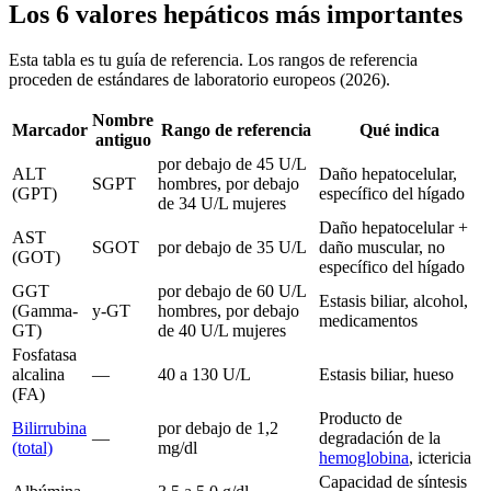
Los 6 valores hepáticos más importantes
Esta tabla es tu guía de referencia. Los rangos de referencia
proceden de estándares de laboratorio europeos (2026).
Nombre
Marcador
Rango de referencia
Qué indica
antiguo
por debajo de 45 U/L
ALT
Daño hepatocelular,
SGPT
hombres, por debajo
(GPT)
específico del hígado
de 34 U/L mujeres
Daño hepatocelular +
AST
SGOT
por debajo de 35 U/L
daño muscular, no
(GOT)
específico del hígado
GGT
por debajo de 60 U/L
Estasis biliar, alcohol,
(Gamma-
y-GT
hombres, por debajo
medicamentos
GT)
de 40 U/L mujeres
Fosfatasa
alcalina
—
40 a 130 U/L
Estasis biliar, hueso
(FA)
Producto de
Bilirrubina
por debajo de 1,2
—
degradación de la
(total)
mg/dl
hemoglobina
, ictericia
Capacidad de síntesis