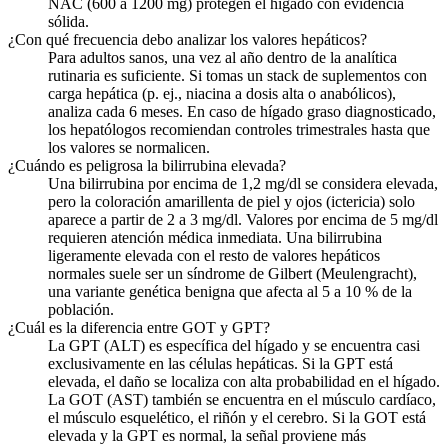
NAC (600 a 1200 mg) protegen el hígado con evidencia
sólida.
¿Con qué frecuencia debo analizar los valores hepáticos?
Para adultos sanos, una vez al año dentro de la analítica
rutinaria es suficiente. Si tomas un stack de suplementos con
carga hepática (p. ej., niacina a dosis alta o anabólicos),
analiza cada 6 meses. En caso de hígado graso diagnosticado,
los hepatólogos recomiendan controles trimestrales hasta que
los valores se normalicen.
¿Cuándo es peligrosa la bilirrubina elevada?
Una bilirrubina por encima de 1,2 mg/dl se considera elevada,
pero la coloración amarillenta de piel y ojos (ictericia) solo
aparece a partir de 2 a 3 mg/dl. Valores por encima de 5 mg/dl
requieren atención médica inmediata. Una bilirrubina
ligeramente elevada con el resto de valores hepáticos
normales suele ser un síndrome de Gilbert (Meulengracht),
una variante genética benigna que afecta al 5 a 10 % de la
población.
¿Cuál es la diferencia entre GOT y GPT?
La GPT (ALT) es específica del hígado y se encuentra casi
exclusivamente en las células hepáticas. Si la GPT está
elevada, el daño se localiza con alta probabilidad en el hígado.
La GOT (AST) también se encuentra en el músculo cardíaco,
el músculo esquelético, el riñón y el cerebro. Si la GOT está
elevada y la GPT es normal, la señal proviene más