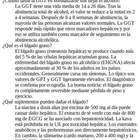
¿Cuánto tarda la GGT en normalizarse tras dejar el alcohol?
La GGT tiene una vida media de 14 a 26 días. Tras la
abstinencia total de alcohol, el valor se reduce a la mitad en 2
a 4 semanas. Después de 6 a 8 semanas de abstinencia, la
mayoría de las personas alcanzan valores normales. La GGT
responde más rápido que otros marcadores hepáticos y por
eso se utiliza también como marcador de seguimiento en la
abstinencia alcohólica.
¿Qué es el hígado graso?
El hígado graso (esteatosis hepática) se produce cuando más
del 5 % de las células hepáticas acumulan grasa. La
enfermedad del hígado graso no alcohólico (EHGNA) afecta
aproximadamente al 30 % de los adultos en los países
occidentales. Generalmente cursa sin síntomas. Lo típico son
valores de GPT y GGT ligeramente elevados. El diagnóstico
se confirma por ecografía. La buena noticia: el hígado graso
es completamente reversible mediante pérdida de peso y
ejercicio.
¿Qué suplementos pueden dañar el hígado?
La niacina a dosis altas por encima de 500 mg al día puede
causar daño hepático. El extracto de té verde con más de 800
mg de EGCG se ha asociado con hepatotoxicidad. La kava
está prohibida en la UE por toxicidad hepática. Los esteroides
anabólicos y las prohormonas son directamente hepatotóxicos.
En cambio, la silimarina (cardo mariano, 200 a 400 mg) y la