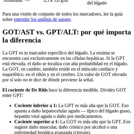
Albúmina
—
3,5 a 5,0 g/dl
del hígado
Para una visión de conjunto de todos los marcadores, lee la guía
sobre
entender los análisis de sangre
.
GOT/AST vs. GPT/ALT: por qué importa
la diferencia
La GPT es tu marcador específico del hígado. La enzima se
encuentra casi exclusivamente en las células hepáticas. Si la GPT
está elevada, el daño se localiza con alta probabilidad en el hígado.
La GOT, en cambio, también reside en el músculo cardíaco y
esquelético, en el riñón y en el cerebro. Un valor de GOT elevado
por sí solo no te dice de dónde proviene la señal.
El cociente de De Ritis
hace la diferencia medible. Divides GOT
entre GPT:
Cociente inferior a 1:
La GPT es más alta que la GOT. Eso
apunta a daño hepatocelular agudo — típico del hígado graso,
hepatitis viral aguda o daño por medicamentos.
Cociente superior a 1:
La GOT es más alta que la GPT. Eso
sugiere daño muscular, daño crónico por alcohol o una
enfermedad hepática avanzada (cirrosis).