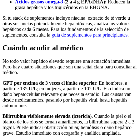
Ácidos grasos omega-3
(2 a 4 g EPA/DHA):
Reducen la
grasa hepática y los triglicéridos en la EHGNA.
Si tu stack de suplementos incluye niacina, extracto de té verde u
otras sustancias potencialmente hepatotóxicas, analiza tus valores
hepáticos cada 6 meses. Para los fundamentos de la selección de
suplementos, consulta la
guía de suplementos para principiantes
.
Cuándo acudir al médico
No todo valor hepático elevado requiere una actuación inmediata.
Pero hay cuatro situaciones que son una señal clara para consultar al
médico.
GPT por encima de 3 veces el límite superior.
En hombres, a
partir de 135 U/L; en mujeres, a partir de 102 U/L. Eso indica un
daño hepatocelular relevante que necesita estudio. Las causas van
desde medicamentos, pasando por hepatitis viral, hasta hepatitis
autoinmune.
Bilirrubina visiblemente elevada (ictericia).
Cuando la piel o el
blanco de los ojos se tornan amarillentos, la bilirrubina supera 2 a 3
mg/dl. Puede indicar obstrucción biliar, hemólisis o daño hepático
grave. Estudio inmediato con ecografía y analítica ampliada.