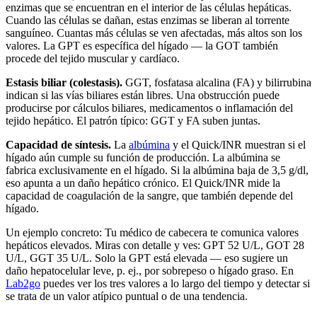
enzimas que se encuentran en el interior de las células hepáticas.
Cuando las células se dañan, estas enzimas se liberan al torrente
sanguíneo. Cuantas más células se ven afectadas, más altos son los
valores. La GPT es específica del hígado — la GOT también
procede del tejido muscular y cardíaco.
Estasis biliar (colestasis).
GGT, fosfatasa alcalina (FA) y bilirrubina
indican si las vías biliares están libres. Una obstrucción puede
producirse por cálculos biliares, medicamentos o inflamación del
tejido hepático. El patrón típico: GGT y FA suben juntas.
Capacidad de síntesis.
La
albúmina
y el Quick/INR muestran si el
hígado aún cumple su función de producción. La albúmina se
fabrica exclusivamente en el hígado. Si la albúmina baja de 3,5 g/dl,
eso apunta a un daño hepático crónico. El Quick/INR mide la
capacidad de coagulación de la sangre, que también depende del
hígado.
Un ejemplo concreto: Tu médico de cabecera te comunica valores
hepáticos elevados. Miras con detalle y ves: GPT 52 U/L, GOT 28
U/L, GGT 35 U/L. Solo la GPT está elevada — eso sugiere un
daño hepatocelular leve, p. ej., por sobrepeso o hígado graso. En
Lab2go
puedes ver los tres valores a lo largo del tiempo y detectar si
se trata de un valor atípico puntual o de una tendencia.