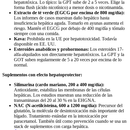
hepatotóxica. Lo típico: la GPT sube de 2 a 5 veces. Elige la
forma flush (ácido nicotínico) a menor dosis o nicotinamida.
Extracto de té verde (EGCG por encima de 800 mg/día):
Los informes de casos muestran daño hepático hasta
insuficiencia hepática aguda. Tomarlo en ayunas aumenta el
riesgo. Mantén el EGCG por debajo de 400 mg/día y tómalo
siempre con una comida.
Kava:
Prohibida en la UE por hepatotoxicidad. Todavía
disponible en EE. UU.
Esteroides anabólicos y prohormonas:
Los esteroides 17-
alfa-alquilados son directamente hepatotóxicos. La GPT y la
GOT suben regularmente de 5 a 20 veces por encima de lo
normal.
Suplementos con efecto hepatoprotector:
Silimarina (cardo mariano, 200 a 400 mg/día):
Antioxidante, estabiliza las membranas de las células
hepáticas. Los estudios muestran una reducción de las
transaminasas del 20 al 30 % en la EHGNA.
NAC (N-acetilcisteína, 600 a 1200 mg/día):
Precursor del
glutatión, la molécula de desintoxicación más importante del
hígado. Tratamiento estándar en la intoxicación por
paracetamol. También útil como prevención cuando se usa un
stack de suplementos con carga hepática.