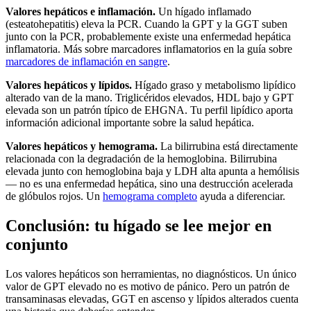
Valores hepáticos e inflamación.
Un hígado inflamado
(esteatohepatitis) eleva la PCR. Cuando la GPT y la GGT suben
junto con la PCR, probablemente existe una enfermedad hepática
inflamatoria. Más sobre marcadores inflamatorios en la guía sobre
marcadores de inflamación en sangre
.
Valores hepáticos y lípidos.
Hígado graso y metabolismo lipídico
alterado van de la mano. Triglicéridos elevados, HDL bajo y GPT
elevada son un patrón típico de EHGNA. Tu perfil lipídico aporta
información adicional importante sobre la salud hepática.
Valores hepáticos y hemograma.
La bilirrubina está directamente
relacionada con la degradación de la hemoglobina. Bilirrubina
elevada junto con hemoglobina baja y LDH alta apunta a hemólisis
— no es una enfermedad hepática, sino una destrucción acelerada
de glóbulos rojos. Un
hemograma completo
ayuda a diferenciar.
Conclusión: tu hígado se lee mejor en
conjunto
Los valores hepáticos son herramientas, no diagnósticos. Un único
valor de GPT elevado no es motivo de pánico. Pero un patrón de
transaminasas elevadas, GGT en ascenso y lípidos alterados cuenta