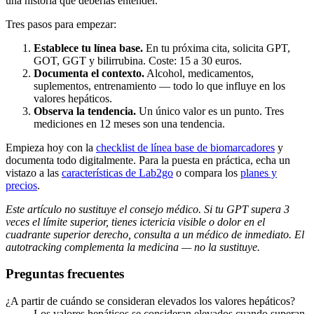
una historia que deberías entender.
Tres pasos para empezar:
Establece tu línea base.
En tu próxima cita, solicita GPT,
GOT, GGT y bilirrubina. Coste: 15 a 30 euros.
Documenta el contexto.
Alcohol, medicamentos,
suplementos, entrenamiento — todo lo que influye en los
valores hepáticos.
Observa la tendencia.
Un único valor es un punto. Tres
mediciones en 12 meses son una tendencia.
Empieza hoy con la
checklist de línea base de biomarcadores
y
documenta todo digitalmente. Para la puesta en práctica, echa un
vistazo a las
características de Lab2go
o compara los
planes y
precios
.
Este artículo no sustituye el consejo médico. Si tu GPT supera 3
veces el límite superior, tienes ictericia visible o dolor en el
cuadrante superior derecho, consulta a un médico de inmediato. El
autotracking complementa la medicina — no la sustituye.
Preguntas frecuentes
¿A partir de cuándo se consideran elevados los valores hepáticos?
Los valores hepáticos se consideran elevados cuando superan