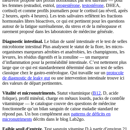
medivere propose des profils hormonaux par test salivaire — pour
les femmes (estradiol, estriol,
progestérone
,
testostérone
, DHEA,
cortisol) et comme profils journaliers pour le cortisol (au réveil, après
2 heures, après 4 heures). Les tests salivaires reflètent les fractions
hormonales libres bioactives, ce qui est pertinent pour les questions
autour de la fatigue surrénalienne, du stress et de la ménopause et
rarement proposé dans les laboratoires de médecine générale.
Diagnostic intestinal.
Le bilan de santé intestinale et le test de selles
microbiome intestinal Plus analysent le statut de la flore, les micro-
organismes marqueurs aérobies et anaérobies, les champignons, les
levures, les résidus digestifs et la zonuline — un marqueur
d’inflammation pour la perméabilité intestinale. C’est nettement plus
large que ce qui est standardement déterminé dans un test de selles
classique chez le gastro-entérologue. Qui travaille sur un
protocole
de diagnostic de leaky gut
ou une intervention intestinale trouve ici
des valeurs de départ pertinentes.
Vitalité et micronutriments.
Statut vitaminique (
B12
, D, acide
folique), profil minéral, charge en métaux lourds, packs de contrôle
vitaminique — le catalogue couvre des questions de médecine
fonctionnelle qu’un bilan sanguin de caisse maladie standard ne
répond pas. Un bon complément aux
patterns de déficits en
micronutriments
décrits dans le blog Lab2go.
Faible seuil d’entrée.
Test sanguin vitamine D à partir d’environ 21