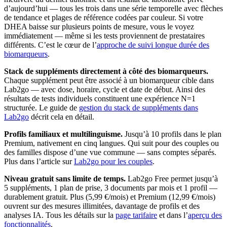
d’aujourd’hui — tous les trois dans une série temporelle avec flèches
de tendance et plages de référence codées par couleur. Si votre
DHEA baisse sur plusieurs points de mesure, vous le voyez
immédiatement — même si les tests proviennent de prestataires
différents. C’est le cœur de l’
approche de suivi longue durée des
biomarqueurs
.
Stack de suppléments directement à côté des biomarqueurs.
Chaque supplément peut être associé à un biomarqueur cible dans
Lab2go — avec dose, horaire, cycle et date de début. Ainsi des
résultats de tests individuels constituent une expérience N=1
structurée. Le guide de
gestion du stack de suppléments dans
Lab2go
décrit cela en détail.
Profils familiaux et multilinguisme.
Jusqu’à 10 profils dans le plan
Premium, nativement en cinq langues. Qui suit pour des couples ou
des familles dispose d’une vue commune — sans comptes séparés.
Plus dans l’article sur
Lab2go pour les couples
.
Niveau gratuit sans limite de temps.
Lab2go Free permet jusqu’à
5 suppléments, 1 plan de prise, 3 documents par mois et 1 profil —
durablement gratuit. Plus (5,99 €/mois) et Premium (12,99 €/mois)
ouvrent sur des mesures illimitées, davantage de profils et des
analyses IA. Tous les détails sur la
page tarifaire
et dans l’
aperçu des
fonctionnalités
.