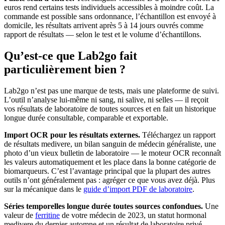
euros rend certains tests individuels accessibles à moindre coût. La
commande est possible sans ordonnance, l’échantillon est envoyé à
domicile, les résultats arrivent après 5 à 14 jours ouvrés comme
rapport de résultats — selon le test et le volume d’échantillons.
Qu’est-ce que Lab2go fait
particulièrement bien ?
Lab2go n’est pas une marque de tests, mais une plateforme de suivi.
L’outil n’analyse lui-même ni sang, ni salive, ni selles — il reçoit
vos résultats de laboratoire de toutes sources et en fait un historique
longue durée consultable, comparable et exportable.
Import OCR pour les résultats externes.
Téléchargez un rapport
de résultats medivere, un bilan sanguin de médecin généraliste, une
photo d’un vieux bulletin de laboratoire — le moteur OCR reconnaît
les valeurs automatiquement et les place dans la bonne catégorie de
biomarqueurs. C’est l’avantage principal que la plupart des autres
outils n’ont généralement pas : agréger ce que vous avez déjà. Plus
sur la mécanique dans le
guide d’import PDF de laboratoire
.
Séries temporelles longue durée toutes sources confondues.
Une
valeur de
ferritine
de votre médecin de 2023, un statut hormonal
medivere du dernier automne et un résultat de laboratoire privé