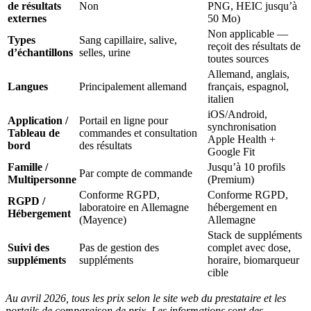
de résultats
Non
PNG, HEIC jusqu’à
externes
50 Mo)
Non applicable —
Types
Sang capillaire, salive,
reçoit des résultats de
d’échantillons
selles, urine
toutes sources
Allemand, anglais,
Langues
Principalement allemand
français, espagnol,
italien
iOS/Android,
Application /
Portail en ligne pour
synchronisation
Tableau de
commandes et consultation
Apple Health +
bord
des résultats
Google Fit
Famille /
Jusqu’à 10 profils
Par compte de commande
Multipersonne
(Premium)
Conforme RGPD,
Conforme RGPD,
RGPD /
laboratoire en Allemagne
hébergement en
Hébergement
(Mayence)
Allemagne
Stack de suppléments
Suivi des
Pas de gestion des
complet avec dose,
suppléments
suppléments
horaire, biomarqueur
cible
Au avril 2026, tous les prix selon le site web du prestataire et les
portails de comparaison de prix. Les informations sont des