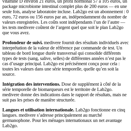
vitamine D environ 21 euros, un profil hormonal 57 à 105 euros, un
package microbiome intestinal complet plus de 200 euros — en une
seule fois, analyse laboratoire incluse. Lab2go est un abonnement : 0
euro, 72 euros ou 156 euros par an, indépendamment du nombre de
valeurs enregistrées. Les coûts sont indépendants l’un de l’autre —
les tests medivere coûtent de l’argent quel que soit le plan Lab2go
que vous avez.
Profondeur de suivi.
medivere fournit des résultats individuels avec
interprétation de la valeur de référence par commande de test. Un
tableau de bord longue durée transversal qui consolide différents
types de tests (sang, salive, selles) de différentes années n’est pas le
cas d’usage principal. Lab2go est précisément conçu pour cela :
toutes les valeurs dans une série temporelle, quelle qu’en soit la
source.
Intégration des interventions.
Dose de supplément à côté de la
série temporelle de biomarqueurs est le territoire de Lab2go.
medivere donne des indications dans le rapport de résultats, mais ne
suit pas les prises de manière structurée.
Langues et utilisation internationale.
Lab2go fonctionne en cinq
langues. medivere s’adresse principalement au marché
germanophone. Pour les ménages internationaux un net avantage
Lab2go.