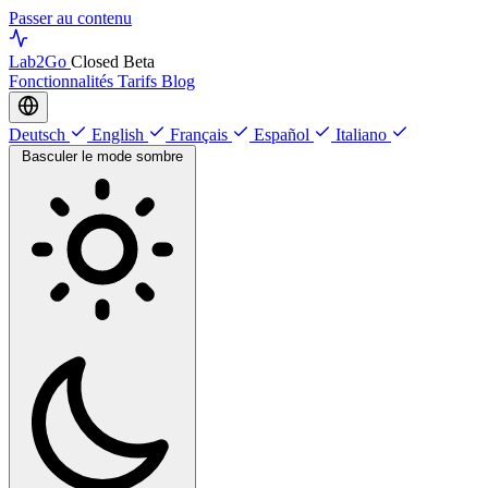
Passer au contenu
Lab
2Go
Closed Beta
Fonctionnalités
Tarifs
Blog
Deutsch
English
Français
Español
Italiano
Basculer le mode sombre