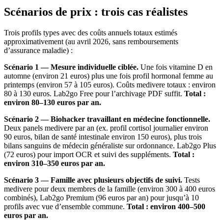
Scénarios de prix : trois cas réalistes
Trois profils types avec des coûts annuels totaux estimés
approximativement (au avril 2026, sans remboursements
d’assurance maladie) :
Scénario 1 — Mesure individuelle ciblée.
Une fois vitamine D en
automne (environ 21 euros) plus une fois profil hormonal femme au
printemps (environ 57 à 105 euros). Coûts medivere totaux : environ
80 à 130 euros. Lab2go Free pour l’archivage PDF suffit.
Total :
environ 80–130 euros par an.
Scénario 2 — Biohacker travaillant en médecine fonctionnelle.
Deux panels medivere par an (ex. profil cortisol journalier environ
90 euros, bilan de santé intestinale environ 150 euros), plus trois
bilans sanguins de médecin généraliste sur ordonnance. Lab2go Plus
(72 euros) pour import OCR et suivi des suppléments.
Total :
environ 310–350 euros par an.
Scénario 3 — Famille avec plusieurs objectifs de suivi.
Tests
medivere pour deux membres de la famille (environ 300 à 400 euros
combinés), Lab2go Premium (96 euros par an) pour jusqu’à 10
profils avec vue d’ensemble commune.
Total : environ 400–500
euros par an.