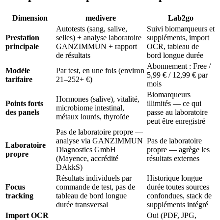
Dimension
medivere
Lab2go
Autotests (sang, salive,
Suivi biomarqueurs et
Prestation
selles) + analyse laboratoire
suppléments, import
principale
GANZIMMUN + rapport
OCR, tableau de
de résultats
bord longue durée
Abonnement : Free /
Modèle
Par test, en une fois (environ
5,99 € / 12,99 € par
tarifaire
21–252+ €)
mois
Biomarqueurs
Hormones (salive), vitalité,
Points forts
illimités — ce qui
microbiome intestinal,
des panels
passe au laboratoire
métaux lourds, thyroïde
peut être enregistré
Pas de laboratoire propre —
analyse via GANZIMMUN
Pas de laboratoire
Laboratoire
Diagnostics GmbH
propre — agrège les
propre
(Mayence, accrédité
résultats externes
DAkkS)
Résultats individuels par
Historique longue
Focus
commande de test, pas de
durée toutes sources
tracking
tableau de bord longue
confondues, stack de
durée transversal
suppléments intégré
Import OCR
Oui (PDF, JPG,