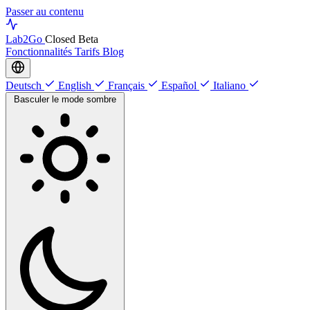
Passer au contenu
Lab
2Go
Closed Beta
Fonctionnalités
Tarifs
Blog
Deutsch
English
Français
Español
Italiano
Basculer le mode sombre