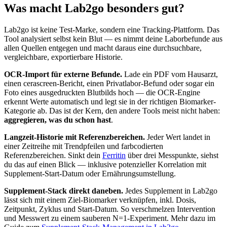
Was macht Lab2go besonders gut?
Lab2go ist keine Test-Marke, sondern eine Tracking-Plattform. Das
Tool analysiert selbst kein Blut — es nimmt deine Laborbefunde aus
allen Quellen entgegen und macht daraus eine durchsuchbare,
vergleichbare, exportierbare Historie.
OCR-Import für externe Befunde.
Lade ein PDF vom Hausarzt,
einen cerascreen-Bericht, einen Privatlabor-Befund oder sogar ein
Foto eines ausgedruckten Blutbilds hoch — die OCR-Engine
erkennt Werte automatisch und legt sie in der richtigen Biomarker-
Kategorie ab. Das ist der Kern, den andere Tools meist nicht haben:
aggregieren, was du schon hast
.
Langzeit-Historie mit Referenzbereichen.
Jeder Wert landet in
einer Zeitreihe mit Trendpfeilen und farbcodierten
Referenzbereichen. Sinkt dein
Ferritin
über drei Messpunkte, siehst
du das auf einen Blick — inklusive potenzieller Korrelation mit
Supplement-Start-Datum oder Ernährungsumstellung.
Supplement-Stack direkt daneben.
Jedes Supplement in Lab2go
lässt sich mit einem Ziel-Biomarker verknüpfen, inkl. Dosis,
Zeitpunkt, Zyklus und Start-Datum. So verschmelzen Intervention
und Messwert zu einem sauberen N=1-Experiment. Mehr dazu im