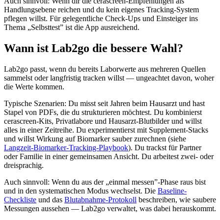
Auch sinnvoll: Wenn dir die cerascreen-Empfehlungen als
Handlungsebene reichen und du kein eigenes Tracking-System
pflegen willst. Für gelegentliche Check-Ups und Einsteiger ins
Thema „Selbsttest” ist die App ausreichend.
Wann ist Lab2go die bessere Wahl?
Lab2go passt, wenn du bereits Laborwerte aus mehreren Quellen
sammelst oder langfristig tracken willst — ungeachtet davon, woher
die Werte kommen.
Typische Szenarien: Du misst seit Jahren beim Hausarzt und hast
Stapel von PDFs, die du strukturieren möchtest. Du kombinierst
cerascreen-Kits, Privatlabore und Hausarzt-Blutbilder und willst
alles in einer Zeitreihe. Du experimentierst mit Supplement-Stacks
und willst Wirkung auf Biomarker sauber zurechnen (siehe
Langzeit-Biomarker-Tracking-Playbook
). Du trackst für Partner
oder Familie in einer gemeinsamen Ansicht. Du arbeitest zwei- oder
dreisprachig.
Auch sinnvoll: Wenn du aus der „einmal messen”-Phase raus bist
und in den systematischen Modus wechselst. Die
Baseline-
Checkliste
und das
Blutabnahme-Protokoll
beschreiben, wie saubere
Messungen aussehen — Lab2go verwaltet, was dabei herauskommt.