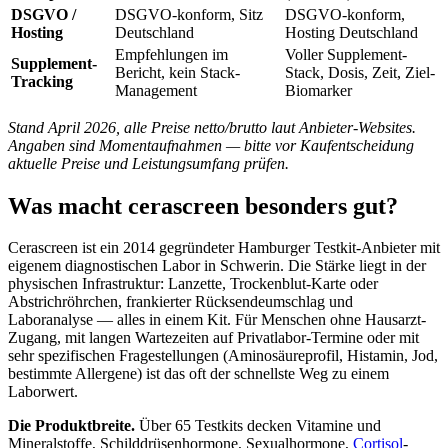
DSGVO /
DSGVO-konform, Sitz
DSGVO-konform,
Hosting
Deutschland
Hosting Deutschland
Empfehlungen im
Voller Supplement-
Supplement-
Bericht, kein Stack-
Stack, Dosis, Zeit, Ziel-
Tracking
Management
Biomarker
Stand April 2026, alle Preise netto/brutto laut Anbieter-Websites.
Angaben sind Momentaufnahmen — bitte vor Kaufentscheidung
aktuelle Preise und Leistungsumfang prüfen.
Was macht cerascreen besonders gut?
Cerascreen ist ein 2014 gegründeter Hamburger Testkit-Anbieter mit
eigenem diagnostischen Labor in Schwerin. Die Stärke liegt in der
physischen Infrastruktur: Lanzette, Trockenblut-Karte oder
Abstrichröhrchen, frankierter Rücksendeumschlag und
Laboranalyse — alles in einem Kit. Für Menschen ohne Hausarzt-
Zugang, mit langen Wartezeiten auf Privatlabor-Termine oder mit
sehr spezifischen Fragestellungen (Aminosäureprofil, Histamin, Jod,
bestimmte Allergene) ist das oft der schnellste Weg zu einem
Laborwert.
Die Produktbreite.
Über 65 Testkits decken Vitamine und
Mineralstoffe, Schilddrüsenhormone, Sexualhormone,
Cortisol
-