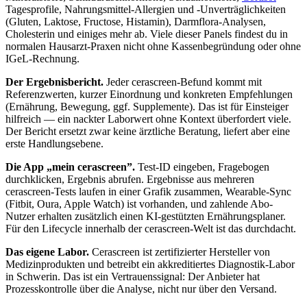
Tagesprofile, Nahrungsmittel-Allergien und -Unverträglichkeiten
(Gluten, Laktose, Fructose, Histamin), Darmflora-Analysen,
Cholesterin und einiges mehr ab. Viele dieser Panels findest du in
normalen Hausarzt-Praxen nicht ohne Kassenbegründung oder ohne
IGeL-Rechnung.
Der Ergebnisbericht.
Jeder cerascreen-Befund kommt mit
Referenzwerten, kurzer Einordnung und konkreten Empfehlungen
(Ernährung, Bewegung, ggf. Supplemente). Das ist für Einsteiger
hilfreich — ein nackter Laborwert ohne Kontext überfordert viele.
Der Bericht ersetzt zwar keine ärztliche Beratung, liefert aber eine
erste Handlungsebene.
Die App „mein cerascreen”.
Test-ID eingeben, Fragebogen
durchklicken, Ergebnis abrufen. Ergebnisse aus mehreren
cerascreen-Tests laufen in einer Grafik zusammen, Wearable-Sync
(Fitbit, Oura, Apple Watch) ist vorhanden, und zahlende Abo-
Nutzer erhalten zusätzlich einen KI-gestützten Ernährungsplaner.
Für den Lifecycle innerhalb der cerascreen-Welt ist das durchdacht.
Das eigene Labor.
Cerascreen ist zertifizierter Hersteller von
Medizinprodukten und betreibt ein akkreditiertes Diagnostik-Labor
in Schwerin. Das ist ein Vertrauenssignal: Der Anbieter hat
Prozesskontrolle über die Analyse, nicht nur über den Versand.