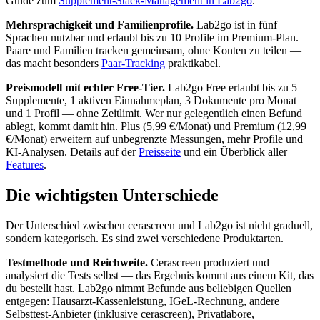
Guide zum
Supplement-Stack-Management in Lab2go
.
Mehrsprachigkeit und Familienprofile.
Lab2go ist in fünf
Sprachen nutzbar und erlaubt bis zu 10 Profile im Premium-Plan.
Paare und Familien tracken gemeinsam, ohne Konten zu teilen —
das macht besonders
Paar-Tracking
praktikabel.
Preismodell mit echter Free-Tier.
Lab2go Free erlaubt bis zu 5
Supplemente, 1 aktiven Einnahmeplan, 3 Dokumente pro Monat
und 1 Profil — ohne Zeitlimit. Wer nur gelegentlich einen Befund
ablegt, kommt damit hin. Plus (5,99 €/Monat) und Premium (12,99
€/Monat) erweitern auf unbegrenzte Messungen, mehr Profile und
KI-Analysen. Details auf der
Preisseite
und ein Überblick aller
Features
.
Die wichtigsten Unterschiede
Der Unterschied zwischen cerascreen und Lab2go ist nicht graduell,
sondern kategorisch. Es sind zwei verschiedene Produktarten.
Testmethode und Reichweite.
Cerascreen produziert und
analysiert die Tests selbst — das Ergebnis kommt aus einem Kit, das
du bestellt hast. Lab2go nimmt Befunde aus beliebigen Quellen
entgegen: Hausarzt-Kassenleistung, IGeL-Rechnung, andere
Selbsttest-Anbieter (inklusive cerascreen), Privatlabore,