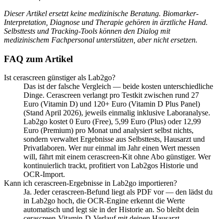
Dieser Artikel ersetzt keine medizinische Beratung. Biomarker-
Interpretation, Diagnose und Therapie gehören in ärztliche Hand.
Selbsttests und Tracking-Tools können den Dialog mit
medizinischem Fachpersonal unterstützen, aber nicht ersetzen.
FAQ zum Artikel
Ist cerascreen günstiger als Lab2go?
Das ist der falsche Vergleich — beide kosten unterschiedliche
Dinge. Cerascreen verlangt pro Testkit zwischen rund 27
Euro (Vitamin D) und 120+ Euro (Vitamin D Plus Panel)
(Stand April 2026), jeweils einmalig inklusive Laboranalyse.
Lab2go kostet 0 Euro (Free), 5,99 Euro (Plus) oder 12,99
Euro (Premium) pro Monat und analysiert selbst nichts,
sondern verwaltet Ergebnisse aus Selbsttests, Hausarzt und
Privatlaboren. Wer nur einmal im Jahr einen Wert messen
will, fährt mit einem cerascreen-Kit ohne Abo günstiger. Wer
kontinuierlich trackt, profitiert von Lab2gos Historie und
OCR-Import.
Kann ich cerascreen-Ergebnisse in Lab2go importieren?
Ja. Jeder cerascreen-Befund liegt als PDF vor — den lädst du
in Lab2go hoch, die OCR-Engine erkennt die Werte
automatisch und legt sie in der Historie an. So bleibt dein
cerascreen-Vitamin-D-Verlauf mit deinen Hausarzt-