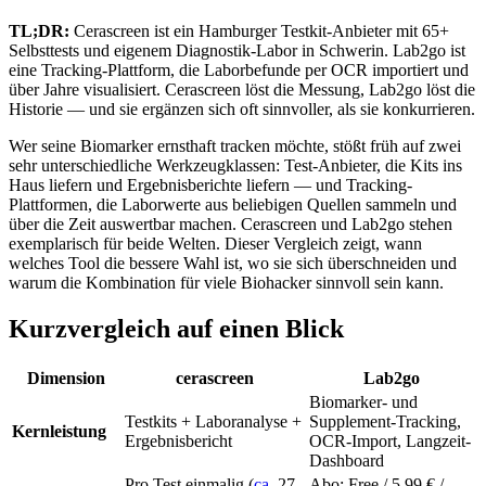
TL;DR:
Cerascreen ist ein Hamburger Testkit-Anbieter mit 65+
Selbsttests und eigenem Diagnostik-Labor in Schwerin. Lab2go ist
eine Tracking-Plattform, die Laborbefunde per OCR importiert und
über Jahre visualisiert. Cerascreen löst die Messung, Lab2go löst die
Historie — und sie ergänzen sich oft sinnvoller, als sie konkurrieren.
Wer seine Biomarker ernsthaft tracken möchte, stößt früh auf zwei
sehr unterschiedliche Werkzeugklassen: Test-Anbieter, die Kits ins
Haus liefern und Ergebnisberichte liefern — und Tracking-
Plattformen, die Laborwerte aus beliebigen Quellen sammeln und
über die Zeit auswertbar machen. Cerascreen und Lab2go stehen
exemplarisch für beide Welten. Dieser Vergleich zeigt, wann
welches Tool die bessere Wahl ist, wo sie sich überschneiden und
warum die Kombination für viele Biohacker sinnvoll sein kann.
Kurzvergleich auf einen Blick
Dimension
cerascreen
Lab2go
Biomarker- und
Testkits + Laboranalyse +
Supplement-Tracking,
Kernleistung
Ergebnisbericht
OCR-Import, Langzeit-
Dashboard
Pro Test einmalig (
ca
. 27–
Abo: Free / 5,99 € /