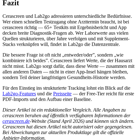
Fazit
Cerascreen und Lab2go adressieren unterschiedliche Bedürfnisse.
Wer einen schnellen Testzugang ohne Arzttermin braucht, ist bei
cerascreen richtig — 65+ Testkits mit Ergebnisbericht und App
decken breite Diagnostik-Fragen ab. Wer Laborwerte aus vielen
Quellen strukturieren, über Jahre verfolgen und mit Supplement-
Stacks verknüpfen will, findet in Lab2go die Datenzentrale.
Die bessere Frage ist oft nicht „entweder/oder”, sondern „wie
kombiniere ich beides”. Cerascreen liefert Werte, die der Hausarzt
nicht misst. Lab2go sorgt dafür, dass diese Werte — zusammen mit
allen anderen Daten — nicht in einer App-Insel hängen bleiben,
sondern Teil deiner langfristigen Gesundheits-Historie werden.
Für den Einstieg ins strukturierte Tracking lohnt ein Blick auf die
Lab2go-Features
und die
Preisseite
— der Free-Tier reicht für erste
PDF-Imports und den Aufbau einer Baseline.
Dieser Artikel ist ein redaktioneller Vergleich. Alle Angaben zu
cerascreen beruhen auf öffentlich verfügbaren Informationen der
cerascreen.de
-Website (Stand April 2026) und können sich ändern.
Cerascreen hat diesen Artikel nicht autorisiert oder gegengelesen.
Bei Abweichungen zur aktuellen Produktlage gilt die offizielle
Anbieter-Information.