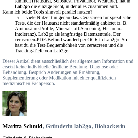
sammelt (Hausarzt, Selbsttest, Privatlabor, Wearable), hat in
Lab2go die einzige Sicht, in der alles zusammenläuft.
Kann ich beide Tools sinnvoll parallel nutzen?
Ja — viele Nutzer tun genau das. Cerascreen für spezifische
Tests, die der Hausarzt nicht standardmäßig anbietet (z. B.
Aminosäure-Profile, Mineralstoff-Screening, Histamin-
Intoleranz), Lab2go als langfristige Datenzentrale. Der
cerascreen-PDF-Befund wandert per OCR in Lab2go. So
hast du die Test-Bequemlichkeit von cerascreen und die
Tracking-Tiefe von Lab2go.
Dieser Artikel dient ausschließlich der allgemeinen Information und
ersetzt keine individuelle ärztliche Beratung, Diagnose oder
Behandlung. Besprich Änderungen an Ernährung,
Supplementierung oder Medikation mit einer qualifizierten
medizinischen Fachperson.
Maritta Schmid
, Gründerin lab2go, Biohackerin