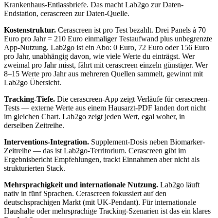
Krankenhaus-Entlassbriefe. Das macht Lab2go zur Daten-
Endstation, cerascreen zur Daten-Quelle.
Kostenstruktur.
Cerascreen ist pro Test bezahlt. Drei Panels à 70
Euro pro Jahr = 210 Euro einmaliger Testaufwand plus unbegrenzte
App-Nutzung. Lab2go ist ein Abo: 0 Euro, 72 Euro oder 156 Euro
pro Jahr, unabhängig davon, wie viele Werte du einträgst. Wer
zweimal pro Jahr misst, fährt mit cerascreen einzeln günstiger. Wer
8–15 Werte pro Jahr aus mehreren Quellen sammelt, gewinnt mit
Lab2go Übersicht.
Tracking-Tiefe.
Die cerascreen-App zeigt Verläufe für cerascreen-
Tests — externe Werte aus einem Hausarzt-PDF landen dort nicht
im gleichen Chart. Lab2go zeigt jeden Wert, egal woher, in
derselben Zeitreihe.
Interventions-Integration.
Supplement-Dosis neben Biomarker-
Zeitreihe — das ist Lab2go-Territorium. Cerascreen gibt im
Ergebnisbericht Empfehlungen, trackt Einnahmen aber nicht als
strukturierten Stack.
Mehrsprachigkeit und internationale Nutzung.
Lab2go läuft
nativ in fünf Sprachen. Cerascreen fokussiert auf den
deutschsprachigen Markt (mit UK-Pendant). Für internationale
Haushalte oder mehrsprachige Tracking-Szenarien ist das ein klares