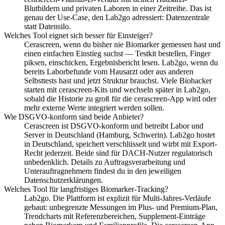
Blutbildern und privaten Laboren in einer Zeitreihe. Das ist
genau der Use-Case, den Lab2go adressiert: Datenzentrale
statt Datensilo.
Welches Tool eignet sich besser für Einsteiger?
Cerascreen, wenn du bisher nie Biomarker gemessen hast und
einen einfachen Einstieg suchst — Testkit bestellen, Finger
piksen, einschicken, Ergebnisbericht lesen. Lab2go, wenn du
bereits Laborbefunde vom Hausarzt oder aus anderen
Selbsttests hast und jetzt Struktur brauchst. Viele Biohacker
starten mit cerascreen-Kits und wechseln später in Lab2go,
sobald die Historie zu groß für die cerascreen-App wird oder
mehr externe Werte integriert werden sollen.
Wie DSGVO-konform sind beide Anbieter?
Cerascreen ist DSGVO-konform und betreibt Labor und
Server in Deutschland (Hamburg, Schwerin). Lab2go hostet
in Deutschland, speichert verschlüsselt und wirbt mit Export-
Recht jederzeit. Beide sind für DACH-Nutzer regulatorisch
unbedenklich. Details zu Auftragsverarbeitung und
Unterauftragnehmern findest du in den jeweiligen
Datenschutzerklärungen.
Welches Tool für langfristiges Biomarker-Tracking?
Lab2go. Die Plattform ist explizit für Multi-Jahres-Verläufe
gebaut: unbegrenzte Messungen im Plus- und Premium-Plan,
Trendcharts mit Referenzbereichen, Supplement-Einträge