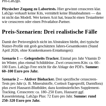
Pro-Lab2go.
Physischer Zugang zu Labortests.
Hier gewinnt cerascreen klar.
Lab2go verkauft keine Kits, vermittelt keine Blutabnahmen — das
ist nicht das Modell. Wer keinen Arzt hat, braucht einen Testanbieter
wie cerascreen oder einen Privatlabor-Partner.
Preis-Szenarien: Drei realistische Fälle
Damit der Preisvergleich nicht im Abstrakten bleibt, drei typische
Nutzer-Profile mit grob geschätzten Jahres-Gesamtkosten (Stand
April 2026, ohne Krankenkassen-Erstattungen):
Szenario 1 — Gelegenheits-Tracker.
Einmal pro Jahr Vitamin D
im Winter, plus einmal Schilddrüse. Zwei cerascreen-Kits: ca. 60–
100 Euro. Lab2go Free reicht für die Ablage der PDFs.
Summe:
60–100 Euro pro Jahr.
Szenario 2 — Aktiver Biohacker.
Drei spezifische cerascreen-
Tests pro Jahr (z. B. Mineralstoffe, Cortisol-Tagesprofil, Darmflora)
plus zwei Hausarzt-Blutbilder, dazu kontinuierliches Supplement-
Tracking. Cerascreen: ca. 180–250 Euro, Hausarzt ggf.
Kassenleistung. Lab2go Plus: 72 Euro pro Jahr.
Summe: rund
250–320 Euro pro Jahr.