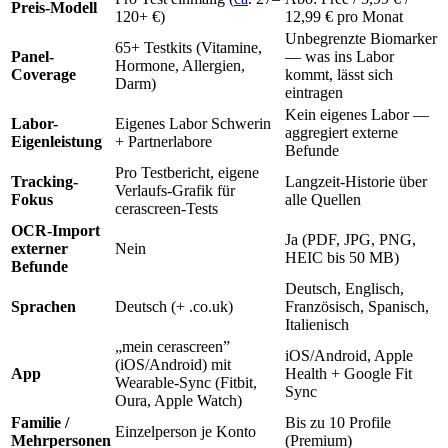
Preis-Modell
120+ €)
12,99 € pro Monat
Unbegrenzte Biomarker
65+ Testkits (Vitamine,
Panel-
— was ins Labor
Hormone, Allergien,
Coverage
kommt, lässt sich
Darm)
eintragen
Kein eigenes Labor —
Labor-
Eigenes Labor Schwerin
aggregiert externe
Eigenleistung
+ Partnerlabore
Befunde
Pro Testbericht, eigene
Tracking-
Langzeit-Historie über
Verlaufs-Grafik für
Fokus
alle Quellen
cerascreen-Tests
OCR-Import
Ja (PDF, JPG, PNG,
externer
Nein
HEIC bis 50 MB)
Befunde
Deutsch, Englisch,
Sprachen
Deutsch (+ .co.uk)
Französisch, Spanisch,
Italienisch
„mein cerascreen”
iOS/Android, Apple
(iOS/Android) mit
App
Health + Google Fit
Wearable-Sync (Fitbit,
Sync
Oura, Apple Watch)
Familie /
Bis zu 10 Profile
Einzelperson je Konto
Mehrpersonen
(Premium)