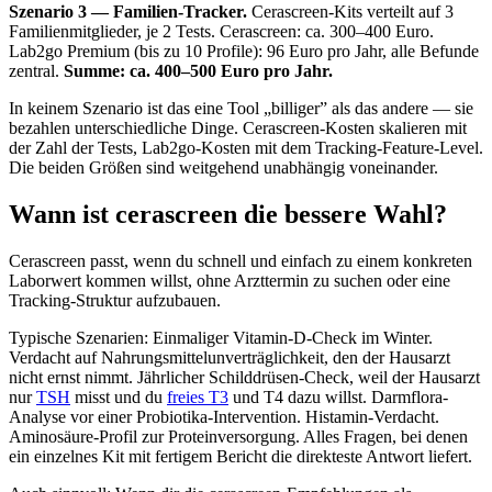
Szenario 3 — Familien-Tracker.
Cerascreen-Kits verteilt auf 3
Familienmitglieder, je 2 Tests. Cerascreen: ca. 300–400 Euro.
Lab2go Premium (bis zu 10 Profile): 96 Euro pro Jahr, alle Befunde
zentral.
Summe: ca. 400–500 Euro pro Jahr.
In keinem Szenario ist das eine Tool „billiger” als das andere — sie
bezahlen unterschiedliche Dinge. Cerascreen-Kosten skalieren mit
der Zahl der Tests, Lab2go-Kosten mit dem Tracking-Feature-Level.
Die beiden Größen sind weitgehend unabhängig voneinander.
Wann ist cerascreen die bessere Wahl?
Cerascreen passt, wenn du schnell und einfach zu einem konkreten
Laborwert kommen willst, ohne Arzttermin zu suchen oder eine
Tracking-Struktur aufzubauen.
Typische Szenarien: Einmaliger Vitamin-D-Check im Winter.
Verdacht auf Nahrungsmittelunverträglichkeit, den der Hausarzt
nicht ernst nimmt. Jährlicher Schilddrüsen-Check, weil der Hausarzt
nur
TSH
misst und du
freies T3
und T4 dazu willst. Darmflora-
Analyse vor einer Probiotika-Intervention. Histamin-Verdacht.
Aminosäure-Profil zur Proteinversorgung. Alles Fragen, bei denen
ein einzelnes Kit mit fertigem Bericht die direkteste Antwort liefert.