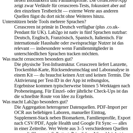
neben Biomarkern und Familienprofile. Die cerascreen-App
zeigt zwar Verläufe für cerascreen-Tests, fokussiert aber auf
den einzelnen Testbericht — externe Werte aus anderen
Quellen fügst du dort nicht ohne Weiteres hinzu.
Unterstützen beide Tools mehrere Sprachen?
Cerascreen ist primär in Deutsch verfügbar (plus .co.uk-
Pendant für UK). Lab2go ist nativ in fünf Sprachen nutzbar:
Deutsch, Englisch, Französisch, Spanisch, Italienisch. Für
internationale Haushalte oder zweisprachige Nutzer ist das
relevant — insbesondere wenn Familienmitglieder in
unterschiedlichen Sprachen tracken möchten.
Was macht cerascreen besonders gut?
Die physische Test-Infrastruktur. Cerascreen liefert Lanzette,
Trockenblut-Karte, Rücksendeumschlag und Laboranalyse in
einem Kit — du brauchst keinen Arzt und keinen Termin. Die
Aktivierung per Test-ID in der App ist reibungslos,
Ergebnisse kommen typischerweise binnen 5 Werktagen nach
Probeneingang. Für Einzel- oder jährliche Check-Ups ist das
die schnellste Route von Idee zu Ergebnis.
Was macht Lab2go besonders gut?
Die Aggregation heterogener Datenquellen. PDF-Import per
OCR aus beliebigen Laboren, manueller Eintrag,
Supplement-Stack neben Biomarkern, Familienprofile, Export
nach CSV/PDF, Apple Health und Google Fit Sync — alles
in einer Zeitreihe. Wer Werte aus 3–5 verschiedenen Quellen