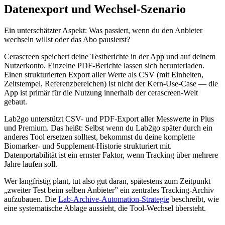
Datenexport und Wechsel-Szenario
Ein unterschätzter Aspekt: Was passiert, wenn du den Anbieter
wechseln willst oder das Abo pausierst?
Cerascreen speichert deine Testberichte in der App und auf deinem
Nutzerkonto. Einzelne PDF-Berichte lassen sich herunterladen.
Einen strukturierten Export aller Werte als CSV (mit Einheiten,
Zeitstempel, Referenzbereichen) ist nicht der Kern-Use-Case — die
App ist primär für die Nutzung innerhalb der cerascreen-Welt
gebaut.
Lab2go unterstützt CSV- und PDF-Export aller Messwerte in Plus
und Premium. Das heißt: Selbst wenn du Lab2go später durch ein
anderes Tool ersetzen solltest, bekommst du deine komplette
Biomarker- und Supplement-Historie strukturiert mit.
Datenportabilität ist ein ernster Faktor, wenn Tracking über mehrere
Jahre laufen soll.
Wer langfristig plant, tut also gut daran, spätestens zum Zeitpunkt
„zweiter Test beim selben Anbieter” ein zentrales Tracking-Archiv
aufzubauen. Die
Lab-Archive-Automation-Strategie
beschreibt, wie
eine systematische Ablage aussieht, die Tool-Wechsel übersteht.