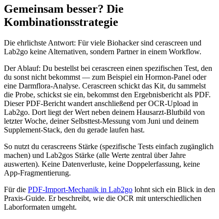
Gemeinsam besser? Die
Kombinationsstrategie
Die ehrlichste Antwort: Für viele Biohacker sind cerascreen und
Lab2go keine Alternativen, sondern Partner in einem Workflow.
Der Ablauf: Du bestellst bei cerascreen einen spezifischen Test, den
du sonst nicht bekommst — zum Beispiel ein Hormon-Panel oder
eine Darmflora-Analyse. Cerascreen schickt das Kit, du sammelst
die Probe, schickst sie ein, bekommst den Ergebnisbericht als PDF.
Dieser PDF-Bericht wandert anschließend per OCR-Upload in
Lab2go. Dort liegt der Wert neben deinem Hausarzt-Blutbild von
letzter Woche, deiner Selbsttest-Messung vom Juni und deinem
Supplement-Stack, den du gerade laufen hast.
So nutzt du cerascreens Stärke (spezifische Tests einfach zugänglich
machen) und Lab2gos Stärke (alle Werte zentral über Jahre
auswerten). Keine Datenverluste, keine Doppelerfassung, keine
App-Fragmentierung.
Für die
PDF-Import-Mechanik in Lab2go
lohnt sich ein Blick in den
Praxis-Guide. Er beschreibt, wie die OCR mit unterschiedlichen
Laborformaten umgeht.