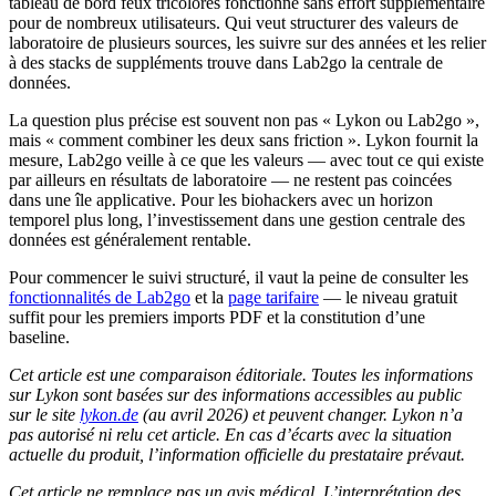
tableau de bord feux tricolores fonctionne sans effort supplémentaire
pour de nombreux utilisateurs. Qui veut structurer des valeurs de
laboratoire de plusieurs sources, les suivre sur des années et les relier
à des stacks de suppléments trouve dans Lab2go la centrale de
données.
La question plus précise est souvent non pas « Lykon ou Lab2go »,
mais « comment combiner les deux sans friction ». Lykon fournit la
mesure, Lab2go veille à ce que les valeurs — avec tout ce qui existe
par ailleurs en résultats de laboratoire — ne restent pas coincées
dans une île applicative. Pour les biohackers avec un horizon
temporel plus long, l’investissement dans une gestion centrale des
données est généralement rentable.
Pour commencer le suivi structuré, il vaut la peine de consulter les
fonctionnalités de Lab2go
et la
page tarifaire
— le niveau gratuit
suffit pour les premiers imports PDF et la constitution d’une
baseline.
Cet article est une comparaison éditoriale. Toutes les informations
sur Lykon sont basées sur des informations accessibles au public
sur le site
lykon.de
(au avril 2026) et peuvent changer. Lykon n’a
pas autorisé ni relu cet article. En cas d’écarts avec la situation
actuelle du produit, l’information officielle du prestataire prévaut.
Cet article ne remplace pas un avis médical. L’interprétation des