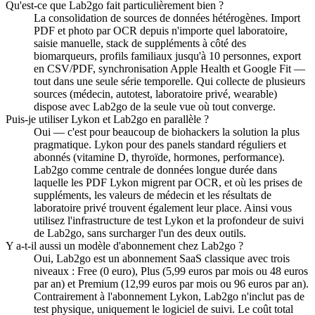
Qu'est-ce que Lab2go fait particulièrement bien ?
La consolidation de sources de données hétérogènes. Import
PDF et photo par OCR depuis n'importe quel laboratoire,
saisie manuelle, stack de suppléments à côté des
biomarqueurs, profils familiaux jusqu'à 10 personnes, export
en CSV/PDF, synchronisation Apple Health et Google Fit —
tout dans une seule série temporelle. Qui collecte de plusieurs
sources (médecin, autotest, laboratoire privé, wearable)
dispose avec Lab2go de la seule vue où tout converge.
Puis-je utiliser Lykon et Lab2go en parallèle ?
Oui — c'est pour beaucoup de biohackers la solution la plus
pragmatique. Lykon pour des panels standard réguliers et
abonnés (vitamine D, thyroïde, hormones, performance).
Lab2go comme centrale de données longue durée dans
laquelle les PDF Lykon migrent par OCR, et où les prises de
suppléments, les valeurs de médecin et les résultats de
laboratoire privé trouvent également leur place. Ainsi vous
utilisez l'infrastructure de test Lykon et la profondeur de suivi
de Lab2go, sans surcharger l'un des deux outils.
Y a-t-il aussi un modèle d'abonnement chez Lab2go ?
Oui, Lab2go est un abonnement SaaS classique avec trois
niveaux : Free (0 euro), Plus (5,99 euros par mois ou 48 euros
par an) et Premium (12,99 euros par mois ou 96 euros par an).
Contrairement à l'abonnement Lykon, Lab2go n'inclut pas de
test physique, uniquement le logiciel de suivi. Le coût total