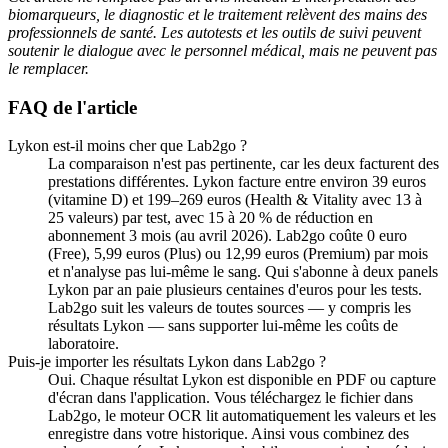
biomarqueurs, le diagnostic et le traitement relèvent des mains des
professionnels de santé. Les autotests et les outils de suivi peuvent
soutenir le dialogue avec le personnel médical, mais ne peuvent pas
le remplacer.
FAQ de l'article
Lykon est-il moins cher que Lab2go ?
La comparaison n'est pas pertinente, car les deux facturent des
prestations différentes. Lykon facture entre environ 39 euros
(vitamine D) et 199–269 euros (Health & Vitality avec 13 à
25 valeurs) par test, avec 15 à 20 % de réduction en
abonnement 3 mois (au avril 2026). Lab2go coûte 0 euro
(Free), 5,99 euros (Plus) ou 12,99 euros (Premium) par mois
et n'analyse pas lui-même le sang. Qui s'abonne à deux panels
Lykon par an paie plusieurs centaines d'euros pour les tests.
Lab2go suit les valeurs de toutes sources — y compris les
résultats Lykon — sans supporter lui-même les coûts de
laboratoire.
Puis-je importer les résultats Lykon dans Lab2go ?
Oui. Chaque résultat Lykon est disponible en PDF ou capture
d'écran dans l'application. Vous téléchargez le fichier dans
Lab2go, le moteur OCR lit automatiquement les valeurs et les
enregistre dans votre historique. Ainsi vous combinez des