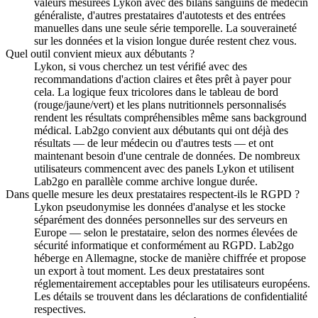
valeurs mesurées Lykon avec des bilans sanguins de médecin
généraliste, d'autres prestataires d'autotests et des entrées
manuelles dans une seule série temporelle. La souveraineté
sur les données et la vision longue durée restent chez vous.
Quel outil convient mieux aux débutants ?
Lykon, si vous cherchez un test vérifié avec des
recommandations d'action claires et êtes prêt à payer pour
cela. La logique feux tricolores dans le tableau de bord
(rouge/jaune/vert) et les plans nutritionnels personnalisés
rendent les résultats compréhensibles même sans background
médical. Lab2go convient aux débutants qui ont déjà des
résultats — de leur médecin ou d'autres tests — et ont
maintenant besoin d'une centrale de données. De nombreux
utilisateurs commencent avec des panels Lykon et utilisent
Lab2go en parallèle comme archive longue durée.
Dans quelle mesure les deux prestataires respectent-ils le RGPD ?
Lykon pseudonymise les données d'analyse et les stocke
séparément des données personnelles sur des serveurs en
Europe — selon le prestataire, selon des normes élevées de
sécurité informatique et conformément au RGPD. Lab2go
héberge en Allemagne, stocke de manière chiffrée et propose
un export à tout moment. Les deux prestataires sont
réglementairement acceptables pour les utilisateurs européens.
Les détails se trouvent dans les déclarations de confidentialité
respectives.