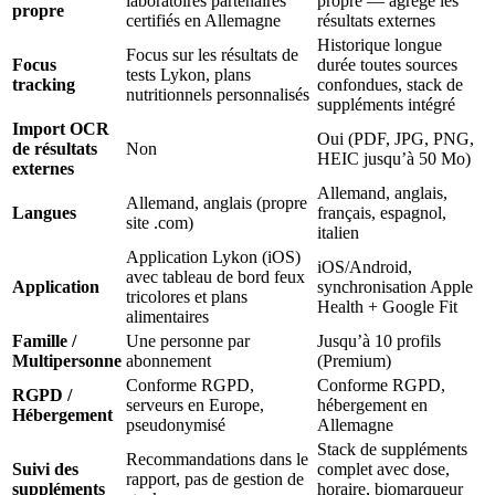
laboratoires partenaires
propre — agrège les
propre
certifiés en Allemagne
résultats externes
Historique longue
Focus sur les résultats de
Focus
durée toutes sources
tests Lykon, plans
tracking
confondues, stack de
nutritionnels personnalisés
suppléments intégré
Import OCR
Oui (PDF, JPG, PNG,
de résultats
Non
HEIC jusqu’à 50 Mo)
externes
Allemand, anglais,
Allemand, anglais (propre
Langues
français, espagnol,
site .com)
italien
Application Lykon (iOS)
iOS/Android,
avec tableau de bord feux
Application
synchronisation Apple
tricolores et plans
Health + Google Fit
alimentaires
Famille /
Une personne par
Jusqu’à 10 profils
Multipersonne
abonnement
(Premium)
Conforme RGPD,
Conforme RGPD,
RGPD /
serveurs en Europe,
hébergement en
Hébergement
pseudonymisé
Allemagne
Stack de suppléments
Recommandations dans le
Suivi des
complet avec dose,
rapport, pas de gestion de
suppléments
horaire, biomarqueur