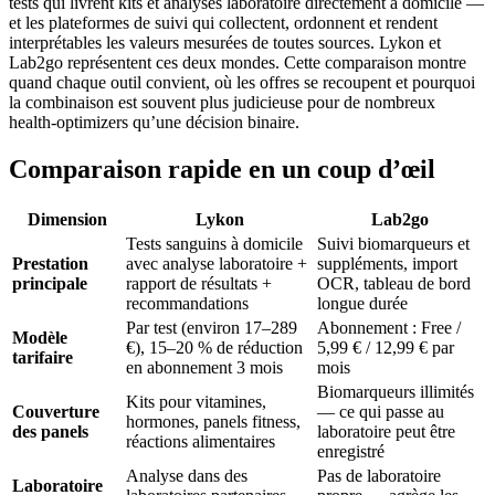
tests qui livrent kits et analyses laboratoire directement à domicile —
et les plateformes de suivi qui collectent, ordonnent et rendent
interprétables les valeurs mesurées de toutes sources. Lykon et
Lab2go représentent ces deux mondes. Cette comparaison montre
quand chaque outil convient, où les offres se recoupent et pourquoi
la combinaison est souvent plus judicieuse pour de nombreux
health-optimizers qu’une décision binaire.
Comparaison rapide en un coup d’œil
Dimension
Lykon
Lab2go
Tests sanguins à domicile
Suivi biomarqueurs et
Prestation
avec analyse laboratoire +
suppléments, import
principale
rapport de résultats +
OCR, tableau de bord
recommandations
longue durée
Par test (environ 17–289
Abonnement : Free /
Modèle
€), 15–20 % de réduction
5,99 € / 12,99 € par
tarifaire
en abonnement 3 mois
mois
Biomarqueurs illimités
Kits pour vitamines,
Couverture
— ce qui passe au
hormones, panels fitness,
des panels
laboratoire peut être
réactions alimentaires
enregistré
Analyse dans des
Pas de laboratoire
Laboratoire