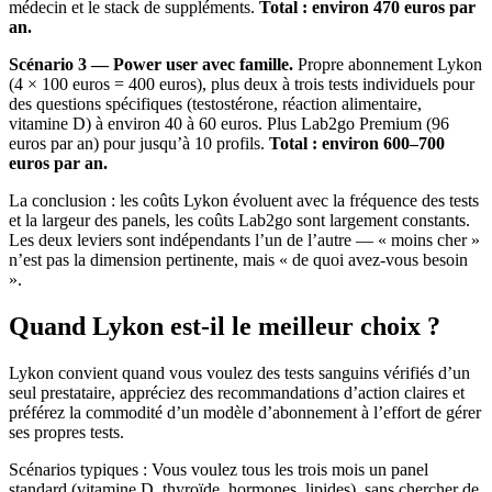
médecin et le stack de suppléments.
Total : environ 470 euros par
an.
Scénario 3 — Power user avec famille.
Propre abonnement Lykon
(4 × 100 euros = 400 euros), plus deux à trois tests individuels pour
des questions spécifiques (testostérone, réaction alimentaire,
vitamine D) à environ 40 à 60 euros. Plus Lab2go Premium (96
euros par an) pour jusqu’à 10 profils.
Total : environ 600–700
euros par an.
La conclusion : les coûts Lykon évoluent avec la fréquence des tests
et la largeur des panels, les coûts Lab2go sont largement constants.
Les deux leviers sont indépendants l’un de l’autre — « moins cher »
n’est pas la dimension pertinente, mais « de quoi avez-vous besoin
».
Quand Lykon est-il le meilleur choix ?
Lykon convient quand vous voulez des tests sanguins vérifiés d’un
seul prestataire, appréciez des recommandations d’action claires et
préférez la commodité d’un modèle d’abonnement à l’effort de gérer
ses propres tests.
Scénarios typiques : Vous voulez tous les trois mois un panel
standard (vitamine D, thyroïde, hormones, lipides), sans chercher de