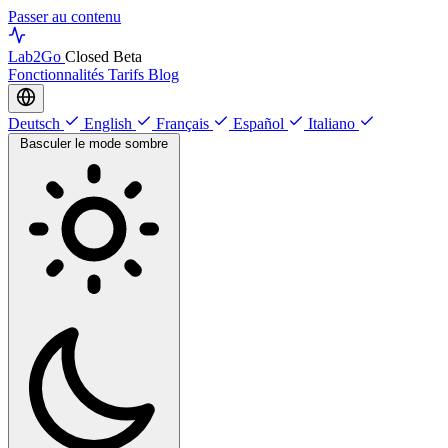
Passer au contenu
Lab
2Go
Closed Beta
Fonctionnalités
Tarifs
Blog
Deutsch
English
Français
Español
Italiano
Basculer le mode sombre