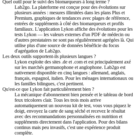
Quel outil pour le suivi des biomarqueurs à long terme ?
Lab2go. La plateforme est conçue pour des évolutions sur
plusieurs années : mesures illimitées dans les plans Plus et
Premium, graphiques de tendances avec plages de référence,
entrées de suppléments à côté des biomarqueurs et profils
familiaux. L'application Lykon affiche des évolutions pour les
tests Lykon — les valeurs externes d'un PDF de médecin ou
d'autres prestataires ne sont pas régulièrement agrégées là. Qui
utilise plus d'une source de données bénéficie du focus
d'agrégation de Lab2go.
Les deux outils supportent-ils plusieurs langues ?
Lykon exploite des sites .de et .com et est principalement axé
sur les marchés germanophone et anglophone. Lab2go est
nativement disponible en cinq langues : allemand, anglais,
français, espagnol, italien. Pour les ménages internationaux ou
les familles bilingues, c'est pertinent.
Qu'est-ce que Lykon fait particulièrement bien ?
La mécanique d'abonnement bien pensée et le tableau de bord
feux tricolores clair. Tous les trois mois arrive
automatiquement un nouveau kit de test, vous vous piquez le
doigt, envoyez la carte de sang séché et recevez le résultat
avec des recommandations personnalisées en nutrition et
suppléments directement dans l'application. Pour des bilans
continus mais peu invasifs, c'est une expérience produit
complète.