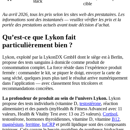
stack
cible
Au avril 2026, tous les prix selon les sites web des prestataires. Les
informations sont des instantanés — veuillez vérifier les prix et la
portée des prestations actuels avant toute décision d’achat.
Qu’est-ce que Lykon fait
particulièrement bien ?
Lykon, exploité par la LykonDX GmbH dont le siège est à Berlin,
propose des tests sanguins à domicile comme produit de
consommation complet. La force réside dans l’expérience produit
fermée : commander le kit, se piquer le doigt, envoyer la carte de
sang séché, quelques jours plus tard le résultat arrive numériquement
dans l’application — avec classement feux tricolores et
recommandations concrètes.
La profondeur de produit au sein de l’univers Lykon.
Lykon
propose des tests individuels (vitamine D,
testostérone
, réaction
alimentaire) et des panels (myHealth & Fitness Advanced avec 11
valeurs, Health & Vitality Test avec 13 ou 25 valeurs).
Cortisol
,
testostérone, hormones thyroïdiennes, vitamine D, vitamine
B12
,
magnésium
,
ferritine
,
hsCRP
et profil lipidique sont des composants
typiques. Cela couvre le besoin quotidien de nombreux biohackers.