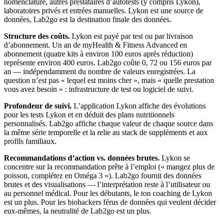
nomenclature, autres prestataires d’autotests (y compris Lykon),
laboratoires privés et entrées manuelles. Lykon est une source de
données, Lab2go est la destination finale des données.
Structure des coûts.
Lykon est payé par test ou par livraison
d’abonnement. Un an de myHealth & Fitness Advanced en
abonnement (quatre kits à environ 100 euros après réduction)
représente environ 400 euros. Lab2go coûte 0, 72 ou 156 euros par
an — indépendamment du nombre de valeurs enregistrées. La
question n’est pas « lequel est moins cher », mais « quelle prestation
vous avez besoin » : infrastructure de test ou logiciel de suivi.
Profondeur de suivi.
L’application Lykon affiche des évolutions
pour les tests Lykon et en déduit des plans nutritionnels
personnalisés. Lab2go affiche chaque valeur de chaque source dans
la même série temporelle et la relie au stack de suppléments et aux
profils familiaux.
Recommandations d’action vs. données brutes.
Lykon se
concentre sur la recommandation prête à l’emploi (« mangez plus de
poisson, complétez en Oméga 3 »). Lab2go fournit des données
brutes et des visualisations — l’interprétation reste à l’utilisateur ou
au personnel médical. Pour les débutants, le ton coaching de Lykon
est un plus. Pour les biohackers férus de données qui veulent décider
eux-mêmes, la neutralité de Lab2go est un plus.