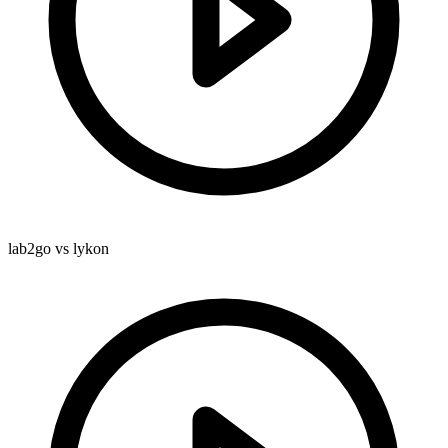
lab2go vs lykon