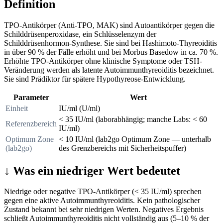
Definition
TPO-Antikörper (Anti-TPO, MAK) sind Autoantikörper gegen die
Schilddrüsenperoxidase, ein Schlüsselenzym der
Schilddrüsenhormon-Synthese. Sie sind bei Hashimoto-Thyreoiditis
in über 90 % der Fälle erhöht und bei Morbus Basedow in ca. 70 %.
Erhöhte TPO-Antikörper ohne klinische Symptome oder TSH-
Veränderung werden als latente Autoimmunthyreoiditis bezeichnet.
Sie sind Prädiktor für spätere Hypothyreose-Entwicklung.
Parameter
Wert
Einheit
IU/ml (U/ml)
< 35 IU/ml (laborabhängig; manche Labs: < 60
Referenzbereich
IU/ml)
Optimum Zone
< 10 IU/ml (lab2go Optimum Zone — unterhalb
(lab2go)
des Grenzbereichs mit Sicherheitspuffer)
↓
Was ein niedriger Wert bedeutet
Niedrige oder negative TPO-Antikörper (< 35 IU/ml) sprechen
gegen eine aktive Autoimmunthyreoiditis. Kein pathologischer
Zustand bekannt bei sehr niedrigen Werten. Negatives Ergebnis
schließt Autoimmunthyreoiditis nicht vollständig aus (5–10 % der