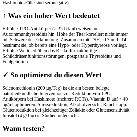
Hashimoto-Fälle sind seronegativ).
↑
Was ein hoher Wert bedeutet
Erhöhte TPO-Antikörper (> 35 IU/ml) weisen auf
Autoimmunthyreoiditis hin. Höhe der Titer korreliert nicht immer
mit Schwere der Erkrankung. Zusammen mit TSH, fT3 und fT4
bestimmt sie, ob bereits eine Hypo- oder Hyperthyreose vorliegt.
Erhöhte Werte erhöhen das Risiko für zukünftige
Schilddrüsenfunktionsstörungen, postpartale Thyreoiditis und
Fehlgeburten.
✓
So optimierst du diesen Wert
Selenomethionin (200 µg/Tag) ist die am besten belegte
naturheilkundliche Intervention zur Reduktion von TPO-
Antikörpern bei Hashimoto (mehrere RCTs). Vitamin D auf > 40
ng/ml optimieren. Stressreduktion, Alkoholverzicht, Rauchstopp.
Glutenreduktion bei gleichzeitiger Zöliakie oder Glutensensitivität.
Inositol (4 g/Tag) in Studien untersucht.
Wann testen?