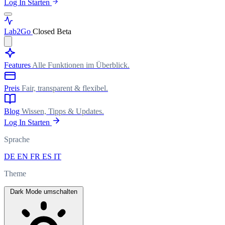
Log In
Starten
Lab
2Go
Closed Beta
Features
Alle Funktionen im Überblick.
Preis
Fair, transparent & flexibel.
Blog
Wissen, Tipps & Updates.
Log In
Starten
Sprache
DE
EN
FR
ES
IT
Theme
Dark Mode umschalten