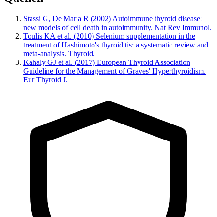
Stassi G, De Maria R (2002) Autoimmune thyroid disease:
new models of cell death in autoimmunity. Nat Rev Immunol.
Toulis KA et al. (2010) Selenium supplementation in the
treatment of Hashimoto's thyroiditis: a systematic review and
meta-analysis. Thyroid.
Kahaly GJ et al. (2017) European Thyroid Association
Guideline for the Management of Graves' Hyperthyroidism.
Eur Thyroid J.