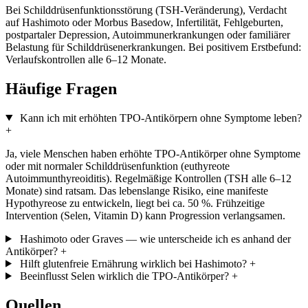
Bei Schilddrüsenfunktionsstörung (TSH-Veränderung), Verdacht
auf Hashimoto oder Morbus Basedow, Infertilität, Fehlgeburten,
postpartaler Depression, Autoimmunerkrankungen oder familiärer
Belastung für Schilddrüsenerkrankungen. Bei positivem Erstbefund:
Verlaufskontrollen alle 6–12 Monate.
Häufige Fragen
Kann ich mit erhöhten TPO-Antikörpern ohne Symptome leben?
+
Ja, viele Menschen haben erhöhte TPO-Antikörper ohne Symptome
oder mit normaler Schilddrüsenfunktion (euthyreote
Autoimmunthyreoiditis). Regelmäßige Kontrollen (TSH alle 6–12
Monate) sind ratsam. Das lebenslange Risiko, eine manifeste
Hypothyreose zu entwickeln, liegt bei ca. 50 %. Frühzeitige
Intervention (Selen, Vitamin D) kann Progression verlangsamen.
Hashimoto oder Graves — wie unterscheide ich es anhand der
Antikörper?
+
Hilft glutenfreie Ernährung wirklich bei Hashimoto?
+
Beeinflusst Selen wirklich die TPO-Antikörper?
+
Quellen