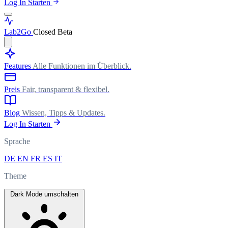
Log In
Starten
Lab
2Go
Closed Beta
Features
Alle Funktionen im Überblick.
Preis
Fair, transparent & flexibel.
Blog
Wissen, Tipps & Updates.
Log In
Starten
Sprache
DE
EN
FR
ES
IT
Theme
Dark Mode umschalten