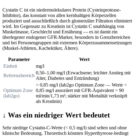
Cystatin C ist ein niedermolekulares Protein (Cysteinprotease-
Inhibitor), das konstant von allen kernhaltigen Körperzellen
produziert und ausschließlich durch glomeruläre Filtration eliminiert
wird. Im Gegensatz zu Kreatinin ist Cystatin C unabhängig von
Muskelmasse, Geschlecht und Ernährung — es ist damit ein
überlegener endogener GFR-Marker, besonders in Grenzbereichen
und bei Personengruppen mit extremen Körperzusammensetzungen
(Muskel-Athleten, Kachektiker, Ältere).
Parameter
Wert
Einheit
mg/l
0,50–1,00 mg/l (Erwachsene; leichter Anstieg mit
Referenzbereich
Alter, Diabetes und Entzündung)
< 0,85 mg/l (lab2go Optimum Zone — Werte <
Optimum Zone
0,85 mg/l assoziiert mit GFR-Äquivalent > 90
(lab2go)
ml/min/1,73 m²; stärker mit Mortalität verknüpft
als Kreatinin)
↓
Was ein niedriger Wert bedeutet
Sehr niedrige Cystatin-C-Werte (< 0,5 mg/l) sind selten und ohne
klinische Bedeutung. Theoretisch könnten Hyperthyreose-bedingt