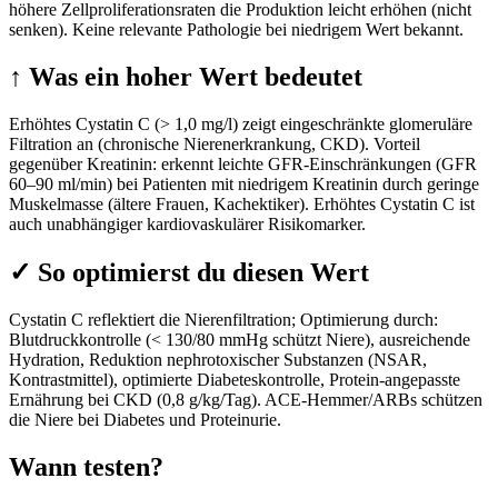
höhere Zellproliferationsraten die Produktion leicht erhöhen (nicht
senken). Keine relevante Pathologie bei niedrigem Wert bekannt.
↑
Was ein hoher Wert bedeutet
Erhöhtes Cystatin C (> 1,0 mg/l) zeigt eingeschränkte glomeruläre
Filtration an (chronische Nierenerkrankung, CKD). Vorteil
gegenüber Kreatinin: erkennt leichte GFR-Einschränkungen (GFR
60–90 ml/min) bei Patienten mit niedrigem Kreatinin durch geringe
Muskelmasse (ältere Frauen, Kachektiker). Erhöhtes Cystatin C ist
auch unabhängiger kardiovaskulärer Risikomarker.
✓
So optimierst du diesen Wert
Cystatin C reflektiert die Nierenfiltration; Optimierung durch:
Blutdruckkontrolle (< 130/80 mmHg schützt Niere), ausreichende
Hydration, Reduktion nephrotoxischer Substanzen (NSAR,
Kontrastmittel), optimierte Diabeteskontrolle, Protein-angepasste
Ernährung bei CKD (0,8 g/kg/Tag). ACE-Hemmer/ARBs schützen
die Niere bei Diabetes und Proteinurie.
Wann testen?