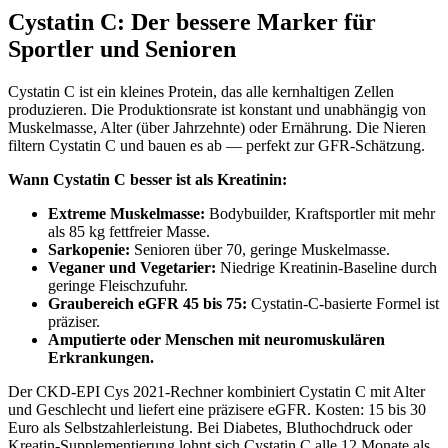
Cystatin C: Der bessere Marker für
Sportler und Senioren
Cystatin C ist ein kleines Protein, das alle kernhaltigen Zellen
produzieren. Die Produktionsrate ist konstant und unabhängig von
Muskelmasse, Alter (über Jahrzehnte) oder Ernährung. Die Nieren
filtern Cystatin C und bauen es ab — perfekt zur GFR-Schätzung.
Wann Cystatin C besser ist als Kreatinin:
Extreme Muskelmasse:
Bodybuilder, Kraftsportler mit mehr
als 85 kg fettfreier Masse.
Sarkopenie:
Senioren über 70, geringe Muskelmasse.
Veganer und Vegetarier:
Niedrige Kreatinin-Baseline durch
geringe Fleischzufuhr.
Graubereich eGFR 45 bis 75:
Cystatin-C-basierte Formel ist
präziser.
Amputierte oder Menschen mit neuromuskulären
Erkrankungen.
Der CKD-EPI Cys 2021-Rechner kombiniert Cystatin C mit Alter
und Geschlecht und liefert eine präzisere eGFR. Kosten: 15 bis 30
Euro als Selbstzahlerleistung. Bei Diabetes, Bluthochdruck oder
Kreatin-Supplementierung lohnt sich Cystatin C alle 12 Monate als