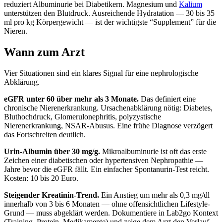
reduziert Albuminurie bei Diabetikern. Magnesium und
Kalium
unterstützen den Blutdruck. Ausreichende Hydratation — 30 bis 35
ml pro kg Körpergewicht — ist der wichtigste “Supplement” für die
Nieren.
Wann zum Arzt
Vier Situationen sind ein klares Signal für eine nephrologische
Abklärung.
eGFR unter 60 über mehr als 3 Monate.
Das definiert eine
chronische Nierenerkrankung. Ursachenabklärung nötig: Diabetes,
Bluthochdruck, Glomerulonephritis, polyzystische
Nierenerkrankung, NSAR-Abusus. Eine frühe Diagnose verzögert
das Fortschreiten deutlich.
Urin-Albumin über 30 mg/g.
Mikroalbuminurie ist oft das erste
Zeichen einer diabetischen oder hypertensiven Nephropathie —
Jahre bevor die eGFR fällt. Ein einfacher Spontanurin-Test reicht.
Kosten: 10 bis 20 Euro.
Steigender Kreatinin-Trend.
Ein Anstieg um mehr als 0,3 mg/dl
innerhalb von 3 bis 6 Monaten — ohne offensichtlichen Lifestyle-
Grund — muss abgeklärt werden. Dokumentiere in Lab2go Kontext
(Training, Protein, Medikamente) und zeige dem Arzt den Verlauf.