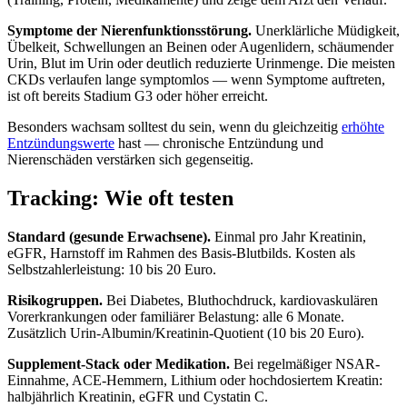
Symptome der Nierenfunktionsstörung.
Unerklärliche Müdigkeit,
Übelkeit, Schwellungen an Beinen oder Augenlidern, schäumender
Urin, Blut im Urin oder deutlich reduzierte Urinmenge. Die meisten
CKDs verlaufen lange symptomlos — wenn Symptome auftreten,
ist oft bereits Stadium G3 oder höher erreicht.
Besonders wachsam solltest du sein, wenn du gleichzeitig
erhöhte
Entzündungswerte
hast — chronische Entzündung und
Nierenschäden verstärken sich gegenseitig.
Tracking: Wie oft testen
Standard (gesunde Erwachsene).
Einmal pro Jahr Kreatinin,
eGFR, Harnstoff im Rahmen des Basis-Blutbilds. Kosten als
Selbstzahlerleistung: 10 bis 20 Euro.
Risikogruppen.
Bei Diabetes, Bluthochdruck, kardiovaskulären
Vorerkrankungen oder familiärer Belastung: alle 6 Monate.
Zusätzlich Urin-Albumin/Kreatinin-Quotient (10 bis 20 Euro).
Supplement-Stack oder Medikation.
Bei regelmäßiger NSAR-
Einnahme, ACE-Hemmern, Lithium oder hochdosiertem Kreatin:
halbjährlich Kreatinin, eGFR und Cystatin C.