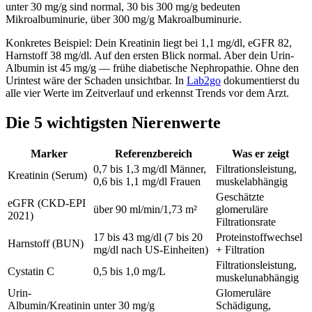
unter 30 mg/g sind normal, 30 bis 300 mg/g bedeuten
Mikroalbuminurie, über 300 mg/g Makroalbuminurie.
Konkretes Beispiel: Dein Kreatinin liegt bei 1,1 mg/dl, eGFR 82,
Harnstoff 38 mg/dl. Auf den ersten Blick normal. Aber dein Urin-
Albumin ist 45 mg/g — frühe diabetische Nephropathie. Ohne den
Urintest wäre der Schaden unsichtbar. In
Lab2go
dokumentierst du
alle vier Werte im Zeitverlauf und erkennst Trends vor dem Arzt.
Die 5 wichtigsten Nierenwerte
Marker
Referenzbereich
Was er zeigt
0,7 bis 1,3 mg/dl Männer,
Filtrationsleistung,
Kreatinin (Serum)
0,6 bis 1,1 mg/dl Frauen
muskelabhängig
Geschätzte
eGFR (CKD-EPI
über 90 ml/min/1,73 m²
glomeruläre
2021)
Filtrationsrate
17 bis 43 mg/dl (7 bis 20
Proteinstoffwechsel
Harnstoff (BUN)
mg/dl nach US-Einheiten)
+ Filtration
Filtrationsleistung,
Cystatin C
0,5 bis 1,0 mg/L
muskelunabhängig
Urin-
Glomeruläre
Albumin/Kreatinin
unter 30 mg/g
Schädigung,