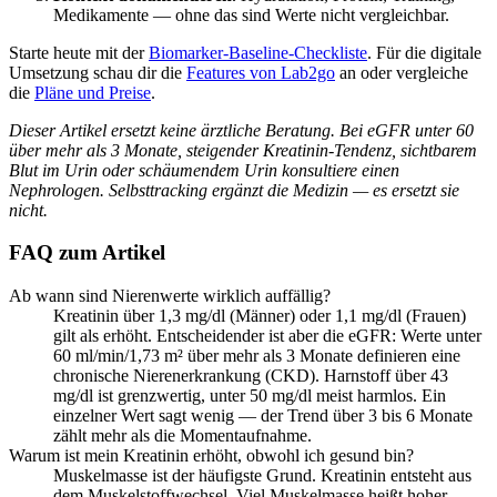
Medikamente — ohne das sind Werte nicht vergleichbar.
Starte heute mit der
Biomarker-Baseline-Checkliste
. Für die digitale
Umsetzung schau dir die
Features von Lab2go
an oder vergleiche
die
Pläne und Preise
.
Dieser Artikel ersetzt keine ärztliche Beratung. Bei eGFR unter 60
über mehr als 3 Monate, steigender Kreatinin-Tendenz, sichtbarem
Blut im Urin oder schäumendem Urin konsultiere einen
Nephrologen. Selbsttracking ergänzt die Medizin — es ersetzt sie
nicht.
FAQ zum Artikel
Ab wann sind Nierenwerte wirklich auffällig?
Kreatinin über 1,3 mg/dl (Männer) oder 1,1 mg/dl (Frauen)
gilt als erhöht. Entscheidender ist aber die eGFR: Werte unter
60 ml/min/1,73 m² über mehr als 3 Monate definieren eine
chronische Nierenerkrankung (CKD). Harnstoff über 43
mg/dl ist grenzwertig, unter 50 mg/dl meist harmlos. Ein
einzelner Wert sagt wenig — der Trend über 3 bis 6 Monate
zählt mehr als die Momentaufnahme.
Warum ist mein Kreatinin erhöht, obwohl ich gesund bin?
Muskelmasse ist der häufigste Grund. Kreatinin entsteht aus
dem Muskelstoffwechsel. Viel Muskelmasse heißt hoher