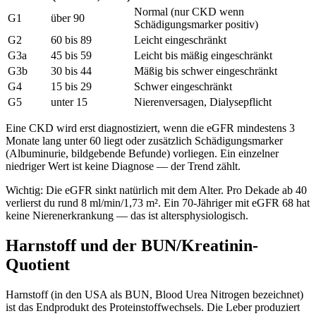
Normal (nur CKD wenn
G1
über 90
Schädigungsmarker positiv)
G2
60 bis 89
Leicht eingeschränkt
G3a
45 bis 59
Leicht bis mäßig eingeschränkt
G3b
30 bis 44
Mäßig bis schwer eingeschränkt
G4
15 bis 29
Schwer eingeschränkt
G5
unter 15
Nierenversagen, Dialysepflicht
Eine CKD wird erst diagnostiziert, wenn die eGFR mindestens 3
Monate lang unter 60 liegt oder zusätzlich Schädigungsmarker
(Albuminurie, bildgebende Befunde) vorliegen. Ein einzelner
niedriger Wert ist keine Diagnose — der Trend zählt.
Wichtig: Die eGFR sinkt natürlich mit dem Alter. Pro Dekade ab 40
verlierst du rund 8 ml/min/1,73 m². Ein 70-Jähriger mit eGFR 68 hat
keine Nierenerkrankung — das ist altersphysiologisch.
Harnstoff und der BUN/Kreatinin-
Quotient
Harnstoff (in den USA als BUN, Blood Urea Nitrogen bezeichnet)
ist das Endprodukt des Proteinstoffwechsels. Die Leber produziert