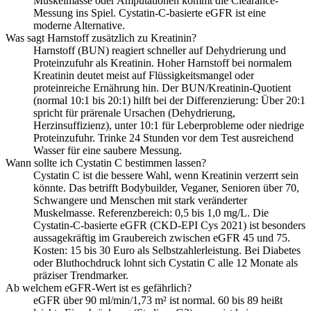
Muskelmasse oder Amputationen kommt die Clearance-
Messung ins Spiel. Cystatin-C-basierte eGFR ist eine
moderne Alternative.
Was sagt Harnstoff zusätzlich zu Kreatinin?
Harnstoff (BUN) reagiert schneller auf Dehydrierung und
Proteinzufuhr als Kreatinin. Hoher Harnstoff bei normalem
Kreatinin deutet meist auf Flüssigkeitsmangel oder
proteinreiche Ernährung hin. Der BUN/Kreatinin-Quotient
(normal 10:1 bis 20:1) hilft bei der Differenzierung: Über 20:1
spricht für prärenale Ursachen (Dehydrierung,
Herzinsuffizienz), unter 10:1 für Leberprobleme oder niedrige
Proteinzufuhr. Trinke 24 Stunden vor dem Test ausreichend
Wasser für eine saubere Messung.
Wann sollte ich Cystatin C bestimmen lassen?
Cystatin C ist die bessere Wahl, wenn Kreatinin verzerrt sein
könnte. Das betrifft Bodybuilder, Veganer, Senioren über 70,
Schwangere und Menschen mit stark veränderter
Muskelmasse. Referenzbereich: 0,5 bis 1,0 mg/L. Die
Cystatin-C-basierte eGFR (CKD-EPI Cys 2021) ist besonders
aussagekräftig im Graubereich zwischen eGFR 45 und 75.
Kosten: 15 bis 30 Euro als Selbstzahlerleistung. Bei Diabetes
oder Bluthochdruck lohnt sich Cystatin C alle 12 Monate als
präziser Trendmarker.
Ab welchem eGFR-Wert ist es gefährlich?
eGFR über 90 ml/min/1,73 m² ist normal. 60 bis 89 heißt