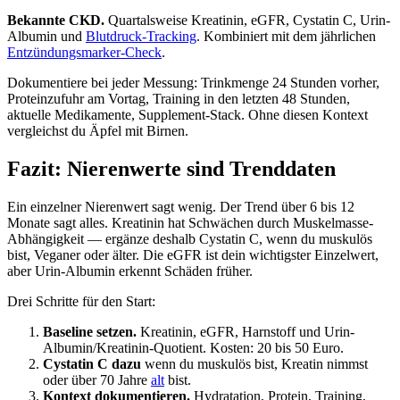
Bekannte CKD.
Quartalsweise Kreatinin, eGFR, Cystatin C, Urin-
Albumin und
Blutdruck-Tracking
. Kombiniert mit dem jährlichen
Entzündungsmarker-Check
.
Dokumentiere bei jeder Messung: Trinkmenge 24 Stunden vorher,
Proteinzufuhr am Vortag, Training in den letzten 48 Stunden,
aktuelle Medikamente, Supplement-Stack. Ohne diesen Kontext
vergleichst du Äpfel mit Birnen.
Fazit: Nierenwerte sind Trenddaten
Ein einzelner Nierenwert sagt wenig. Der Trend über 6 bis 12
Monate sagt alles. Kreatinin hat Schwächen durch Muskelmasse-
Abhängigkeit — ergänze deshalb Cystatin C, wenn du muskulös
bist, Veganer oder älter. Die eGFR ist dein wichtigster Einzelwert,
aber Urin-Albumin erkennt Schäden früher.
Drei Schritte für den Start:
Baseline setzen.
Kreatinin, eGFR, Harnstoff und Urin-
Albumin/Kreatinin-Quotient. Kosten: 20 bis 50 Euro.
Cystatin C dazu
wenn du muskulös bist, Kreatin nimmst
oder über 70 Jahre
alt
bist.
Kontext dokumentieren.
Hydratation, Protein, Training,