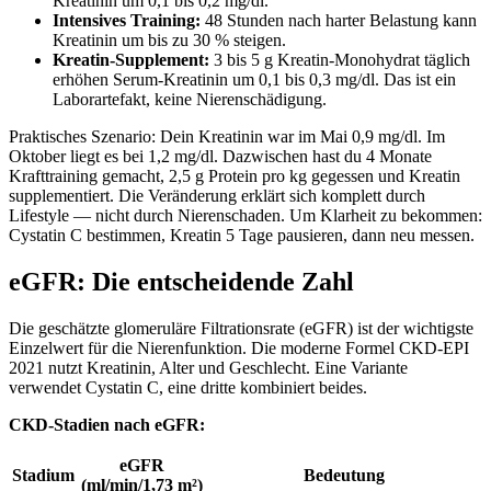
Kreatinin um 0,1 bis 0,2 mg/dl.
Intensives Training:
48 Stunden nach harter Belastung kann
Kreatinin um bis zu 30 % steigen.
Kreatin-Supplement:
3 bis 5 g Kreatin-Monohydrat täglich
erhöhen Serum-Kreatinin um 0,1 bis 0,3 mg/dl. Das ist ein
Laborartefakt, keine Nierenschädigung.
Praktisches Szenario: Dein Kreatinin war im Mai 0,9 mg/dl. Im
Oktober liegt es bei 1,2 mg/dl. Dazwischen hast du 4 Monate
Krafttraining gemacht, 2,5 g Protein pro kg gegessen und Kreatin
supplementiert. Die Veränderung erklärt sich komplett durch
Lifestyle — nicht durch Nierenschaden. Um Klarheit zu bekommen:
Cystatin C bestimmen, Kreatin 5 Tage pausieren, dann neu messen.
eGFR: Die entscheidende Zahl
Die geschätzte glomeruläre Filtrationsrate (eGFR) ist der wichtigste
Einzelwert für die Nierenfunktion. Die moderne Formel CKD-EPI
2021 nutzt Kreatinin, Alter und Geschlecht. Eine Variante
verwendet Cystatin C, eine dritte kombiniert beides.
CKD-Stadien nach eGFR:
eGFR
Stadium
Bedeutung
(ml/min/1,73 m²)