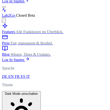
Log In
Starten
Lab
2Go
Closed Beta
Features
Alle Funktionen im Überblick.
Preis
Fair, transparent & flexibel.
Blog
Wissen, Tipps & Updates.
Log In
Starten
Sprache
DE
EN
FR
ES
IT
Theme
Dark Mode umschalten