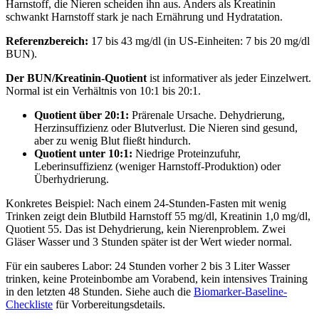
Harnstoff, die Nieren scheiden ihn aus. Anders als Kreatinin
schwankt Harnstoff stark je nach Ernährung und Hydratation.
Referenzbereich:
17 bis 43 mg/dl (in US-Einheiten: 7 bis 20 mg/dl
BUN).
Der BUN/Kreatinin-Quotient
ist informativer als jeder Einzelwert.
Normal ist ein Verhältnis von 10:1 bis 20:1.
Quotient über 20:1:
Prärenale Ursache. Dehydrierung,
Herzinsuffizienz oder Blutverlust. Die Nieren sind gesund,
aber zu wenig Blut fließt hindurch.
Quotient unter 10:1:
Niedrige Proteinzufuhr,
Leberinsuffizienz (weniger Harnstoff-Produktion) oder
Überhydrierung.
Konkretes Beispiel: Nach einem 24-Stunden-Fasten mit wenig
Trinken zeigt dein Blutbild Harnstoff 55 mg/dl, Kreatinin 1,0 mg/dl,
Quotient 55. Das ist Dehydrierung, kein Nierenproblem. Zwei
Gläser Wasser und 3 Stunden später ist der Wert wieder normal.
Für ein sauberes Labor: 24 Stunden vorher 2 bis 3 Liter Wasser
trinken, keine Proteinbombe am Vorabend, kein intensives Training
in den letzten 48 Stunden. Siehe auch die
Biomarker-Baseline-
Checkliste
für Vorbereitungsdetails.