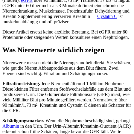
(Frauen),
eGFR
über 90 ml/min/1,73 m², Harnstoff 17 bis 43 mg/dl.
eGFR unter 60 über mehr als 3 Monate definiert eine chronische
Nierenerkrankung. Muskelmasse, Proteinzufuhr, Dehydrierung und
Kreatin-Supplementierung verzerren Kreatinin —
Cystatin C
ist
muskelunabhängig und oft präziser.
Dieser Artikel ersetzt keine ärztliche Beratung. Bei eGFR unter 60,
Proteinurie oder steigenden Werten konsultiere einen Nephrologen.
Was Nierenwerte wirklich zeigen
Nierenwerte messen nicht die Nierengesundheit direkt. Sie schätzen,
wie gut die Nieren Abbauprodukte aus dem Blut filtern. Zwei
Ebenen sind wichtig: Filtration und Schädigungsmarker.
Filtrationsleistung.
Jede Niere enthält rund 1 Million Nephrone.
Diese kleinen Filter entfernen Stoffwechselabfälle aus dem Blut und
produzieren Urin. Die Glomeruläre Filtrationsrate (GFR) misst, wie
viele Milliliter Blut pro Minute gefiltert werden. Normalwert: über
90 ml/min/1,73 m². Kreatinin und Cystatin C dienen als Schätzer für
die GFR.
Schädigungsmarker.
Wenn die Nephrone beschädigt sind, gelangt
Albumin
in den Urin. Der Urin-Albumin/Kreatinin-Quotient (ACR)
erkennt schon frühe Schäden, lange bevor die GFR fällt. Werte