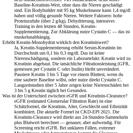
Baseline-Kreatinin-Wert, ohne dass die Nieren geschädigt
sind. Ein Bodybuilder mit 95 kg Muskelmasse kann 1,4 mg/dl
haben und völlig gesunde Nieren. Weitere Faktoren: hohe
Proteinzufuhr (über 2 g/kg), Dehydrierung, intensives
Training in den letzten 48 Stunden, Kreatin-
Supplementierung. Zur Abklärung nutze Cystatin C — das ist
muskelunabhängig.
Erhöht Kreatin-Monohydrat wirklich den Kreatininwert?
Ja, Kreatin-Supplementierung erhöht Serum-Kreatinin im
Durchschnitt um 0,1 bis 0,3 mg/dl. Das ist keine
Nierenschädigung, sondern ein Laborartefakt: Kreatin wird zu
Kreatinin abgebaut. Die tatsächliche Filtrationsleistung (GFR,
gemessen per Cystatin C oder Inulin) bleibt unverändert.
Pausiere Kreatin 3 bis 5 Tage vor einem Bluttest, wenn du
eine saubere Baseline willst, oder nutze direkt Cystatin C.
Langzeitstudien über 5 Jahre zeigen keine Nierenschäden bei
3 bis 5 g Kreatin täglich bei Gesunden.
Was ist der Unterschied zwischen eGFR und Kreatinin-Clearance?
eGFR (estimated Glomerular Filtration Rate) ist eine
Schätzformel, die Kreatinin, Alter, Geschlecht und Ethnizität
kombiniert. Die aktuelle Formel ist CKD-EPI 2021. Die
Kreatinin-Clearance wird direkt aus 24-Stunden-Sammelurin
plus Blutwert berechnet — genauer, aber aufwendig. Für
Screening reicht eGFR. Bei unklaren Fällen, extremer