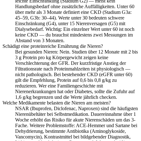
leichte Einschränkung (Stadium G2) — meist kein
Handlungsbedarf ohne zusätzliche Auffälligkeiten. Unter 60
über mehr als 3 Monate definiert eine CKD (Stadium G3a:
45–59, G3b: 30–44). Werte unter 30 bedeuten schwere
Einschränkung (G4), unter 15 Nierenversagen (G5) mit
Dialysebedarf. Wichtig: Ein einzelner Wert unter 60 ist noch
keine CKD — du brauchst mindestens zwei Messungen im
Abstand von 3 Monaten.
Schädigt eine proteinreiche Ernährung die Nieren?
Bei gesunden Nieren: Nein. Studien über 12 Monate mit 2 bis
3 g Protein pro kg Körpergewicht zeigen keine
Verschlechterung der GFR. Der kurzfristige Anstieg der
Filtrationsrate nach Proteinmahlzeiten ist physiologisch —
nicht pathologisch. Bei bestehender CKD (eGFR unter 60)
gilt die Empfehlung, Protein auf 0,6 bis 0,8 g/kg zu
reduzieren. Wer eine Familiengeschichte mit
Nierenerkrankungen hat oder Diabetes, sollte die Zufuhr auf
1,6 g/kg begrenzen und die Werte jährlich checken.
Welche Medikamente belasten die Nieren am meisten?
NSAR (Ibuprofen, Diclofenac, Naproxen) sind die häufigsten
Nierenübeltäter bei Selbstmedikation. Dauereinnahme über 1
Woche erhöht das Risiko für akute Nierenschäden um das 3-
Fache. Weitere Problemstoffe: ACE-Hemmer und Sartane bei
Dehydrierung, bestimmte Antibiotika (Aminoglykoside,
Vancomycin), Kontrastmittel bei bildgebender Diagnostik,