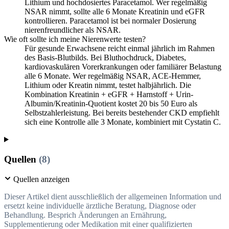
Lithium und hochdosiertes Paracetamol. Wer regelmäßig
NSAR nimmt, sollte alle 6 Monate Kreatinin und eGFR
kontrollieren. Paracetamol ist bei normaler Dosierung
nierenfreundlicher als NSAR.
Wie oft sollte ich meine Nierenwerte testen?
Für gesunde Erwachsene reicht einmal jährlich im Rahmen
des Basis-Blutbilds. Bei Bluthochdruck, Diabetes,
kardiovaskulären Vorerkrankungen oder familiärer Belastung
alle 6 Monate. Wer regelmäßig NSAR, ACE-Hemmer,
Lithium oder Kreatin nimmt, testet halbjährlich. Die
Kombination Kreatinin + eGFR + Harnstoff + Urin-
Albumin/Kreatinin-Quotient kostet 20 bis 50 Euro als
Selbstzahlerleistung. Bei bereits bestehender CKD empfiehlt
sich eine Kontrolle alle 3 Monate, kombiniert mit Cystatin C.
Quellen
(8)
Quellen anzeigen
Dieser Artikel dient ausschließlich der allgemeinen Information und
ersetzt keine individuelle ärztliche Beratung, Diagnose oder
Behandlung. Besprich Änderungen an Ernährung,
Supplementierung oder Medikation mit einer qualifizierten