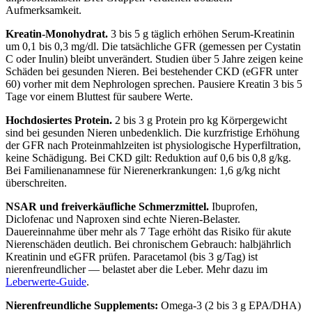
Aufmerksamkeit.
Kreatin-Monohydrat.
3 bis 5 g täglich erhöhen Serum-Kreatinin
um 0,1 bis 0,3 mg/dl. Die tatsächliche GFR (gemessen per Cystatin
C oder Inulin) bleibt unverändert. Studien über 5 Jahre zeigen keine
Schäden bei gesunden Nieren. Bei bestehender CKD (eGFR unter
60) vorher mit dem Nephrologen sprechen. Pausiere Kreatin 3 bis 5
Tage vor einem Bluttest für saubere Werte.
Hochdosiertes Protein.
2 bis 3 g Protein pro kg Körpergewicht
sind bei gesunden Nieren unbedenklich. Die kurzfristige Erhöhung
der GFR nach Proteinmahlzeiten ist physiologische Hyperfiltration,
keine Schädigung. Bei CKD gilt: Reduktion auf 0,6 bis 0,8 g/kg.
Bei Familienanamnese für Nierenerkrankungen: 1,6 g/kg nicht
überschreiten.
NSAR und freiverkäufliche Schmerzmittel.
Ibuprofen,
Diclofenac und Naproxen sind echte Nieren-Belaster.
Dauereinnahme über mehr als 7 Tage erhöht das Risiko für akute
Nierenschäden deutlich. Bei chronischem Gebrauch: halbjährlich
Kreatinin und eGFR prüfen. Paracetamol (bis 3 g/Tag) ist
nierenfreundlicher — belastet aber die Leber. Mehr dazu im
Leberwerte-Guide
.
Nierenfreundliche Supplements:
Omega-3 (2 bis 3 g EPA/DHA)