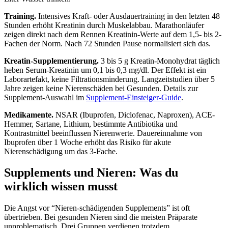
Training.
Intensives Kraft- oder Ausdauertraining in den letzten 48
Stunden erhöht Kreatinin durch Muskelabbau. Marathonläufer
zeigen direkt nach dem Rennen Kreatinin-Werte auf dem 1,5- bis 2-
Fachen der Norm. Nach 72 Stunden Pause normalisiert sich das.
Kreatin-Supplementierung.
3 bis 5 g Kreatin-Monohydrat täglich
heben Serum-Kreatinin um 0,1 bis 0,3 mg/dl. Der Effekt ist ein
Laborartefakt, keine Filtrationsminderung. Langzeitstudien über 5
Jahre zeigen keine Nierenschäden bei Gesunden. Details zur
Supplement-Auswahl im
Supplement-Einsteiger-Guide
.
Medikamente.
NSAR (Ibuprofen, Diclofenac, Naproxen), ACE-
Hemmer, Sartane, Lithium, bestimmte Antibiotika und
Kontrastmittel beeinflussen Nierenwerte. Dauereinnahme von
Ibuprofen über 1 Woche erhöht das Risiko für akute
Nierenschädigung um das 3-Fache.
Supplements und Nieren: Was du
wirklich wissen musst
Die Angst vor “Nieren-schädigenden Supplements” ist oft
übertrieben. Bei gesunden Nieren sind die meisten Präparate
unproblematisch. Drei Gruppen verdienen trotzdem