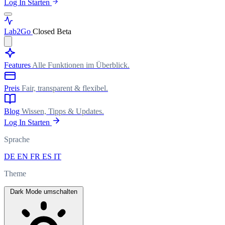
Log In
Starten
Lab
2Go
Closed Beta
Features
Alle Funktionen im Überblick.
Preis
Fair, transparent & flexibel.
Blog
Wissen, Tipps & Updates.
Log In
Starten
Sprache
DE
EN
FR
ES
IT
Theme
Dark Mode umschalten