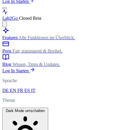
Log In
Starten
Lab
2Go
Closed Beta
Features
Alle Funktionen im Überblick.
Preis
Fair, transparent & flexibel.
Blog
Wissen, Tipps & Updates.
Log In
Starten
Sprache
DE
EN
FR
ES
IT
Theme
Dark Mode umschalten