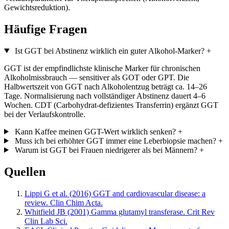
Gewichtsreduktion).
Häufige Fragen
Ist GGT bei Abstinenz wirklich ein guter Alkohol-Marker?
+
GGT ist der empfindlichste klinische Marker für chronischen
Alkoholmissbrauch — sensitiver als GOT oder GPT. Die
Halbwertszeit von GGT nach Alkoholentzug beträgt ca. 14–26
Tage. Normalisierung nach vollständiger Abstinenz dauert 4–6
Wochen. CDT (Carbohydrat-defizientes Transferrin) ergänzt GGT
bei der Verlaufskontrolle.
Kann Kaffee meinen GGT-Wert wirklich senken?
+
Muss ich bei erhöhter GGT immer eine Leberbiopsie machen?
+
Warum ist GGT bei Frauen niedrigerer als bei Männern?
+
Quellen
Lippi G et al. (2016) GGT and cardiovascular disease: a
review. Clin Chim Acta.
Whitfield JB (2001) Gamma glutamyl transferase. Crit Rev
Clin Lab Sci.