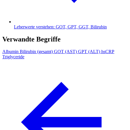
Leberwerte verstehen: GOT, GPT, GGT, Bilirubin
Verwandte Begriffe
Albumin
Bilirubin (gesamt)
GOT (AST)
GPT (ALT)
hsCRP
Triglyceride