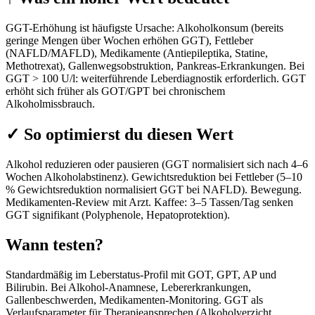
GGT-Erhöhung ist häufigste Ursache: Alkoholkonsum (bereits
geringe Mengen über Wochen erhöhen GGT), Fettleber
(NAFLD/MAFLD), Medikamente (Antiepileptika, Statine,
Methotrexat), Gallenwegsobstruktion, Pankreas-Erkrankungen. Bei
GGT > 100 U/l: weiterführende Leberdiagnostik erforderlich. GGT
erhöht sich früher als GOT/GPT bei chronischem
Alkoholmissbrauch.
✓
So optimierst du diesen Wert
Alkohol reduzieren oder pausieren (GGT normalisiert sich nach 4–6
Wochen Alkoholabstinenz). Gewichtsreduktion bei Fettleber (5–10
% Gewichtsreduktion normalisiert GGT bei NAFLD). Bewegung.
Medikamenten-Review mit Arzt. Kaffee: 3–5 Tassen/Tag senken
GGT signifikant (Polyphenole, Hepatoprotektion).
Wann testen?
Standardmäßig im Leberstatus-Profil mit GOT, GPT, AP und
Bilirubin. Bei Alkohol-Anamnese, Lebererkrankungen,
Gallenbeschwerden, Medikamenten-Monitoring. GGT als
Verlaufsparameter für Therapieansprechen (Alkoholverzicht,