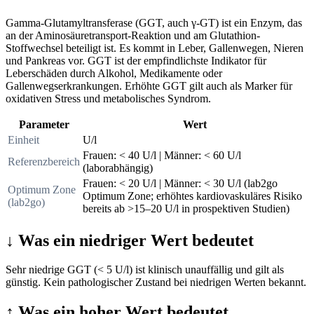
Gamma-Glutamyltransferase (GGT, auch γ-GT) ist ein Enzym, das
an der Aminosäuretransport-Reaktion und am Glutathion-
Stoffwechsel beteiligt ist. Es kommt in Leber, Gallenwegen, Nieren
und Pankreas vor. GGT ist der empfindlichste Indikator für
Leberschäden durch Alkohol, Medikamente oder
Gallenwegserkrankungen. Erhöhte GGT gilt auch als Marker für
oxidativen Stress und metabolisches Syndrom.
Parameter
Wert
Einheit
U/l
Frauen: < 40 U/l | Männer: < 60 U/l
Referenzbereich
(laborabhängig)
Frauen: < 20 U/l | Männer: < 30 U/l (lab2go
Optimum Zone
Optimum Zone; erhöhtes kardiovaskuläres Risiko
(lab2go)
bereits ab >15–20 U/l in prospektiven Studien)
↓
Was ein niedriger Wert bedeutet
Sehr niedrige GGT (< 5 U/l) ist klinisch unauffällig und gilt als
günstig. Kein pathologischer Zustand bei niedrigen Werten bekannt.
↑
Was ein hoher Wert bedeutet