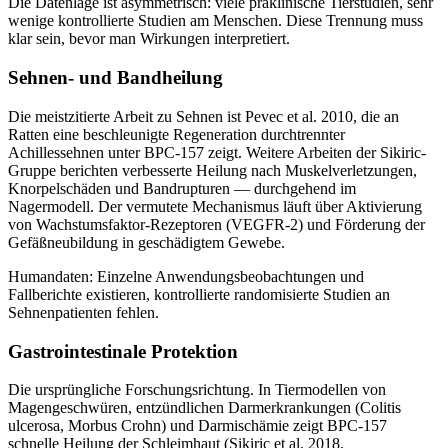
Die Datenlage ist asymmetrisch: viele präklinische Tierstudien, sehr
wenige kontrollierte Studien am Menschen. Diese Trennung muss
klar sein, bevor man Wirkungen interpretiert.
Sehnen- und Bandheilung
Die meistzitierte Arbeit zu Sehnen ist Pevec et al. 2010, die an
Ratten eine beschleunigte Regeneration durchtrennter
Achillessehnen unter BPC-157 zeigt. Weitere Arbeiten der Sikiric-
Gruppe berichten verbesserte Heilung nach Muskelverletzungen,
Knorpelschäden und Bandrupturen — durchgehend im
Nagermodell. Der vermutete Mechanismus läuft über Aktivierung
von Wachstumsfaktor-Rezeptoren (VEGFR-2) und Förderung der
Gefäßneubildung in geschädigtem Gewebe.
Humandaten: Einzelne Anwendungsbeobachtungen und
Fallberichte existieren, kontrollierte randomisierte Studien an
Sehnenpatienten fehlen.
Gastrointestinale Protektion
Die ursprüngliche Forschungsrichtung. In Tiermodellen von
Magengeschwüren, entzündlichen Darmerkrankungen (Colitis
ulcerosa, Morbus Crohn) und Darmischämie zeigt BPC-157
schnelle Heilung der Schleimhaut (Sikiric et al. 2018,