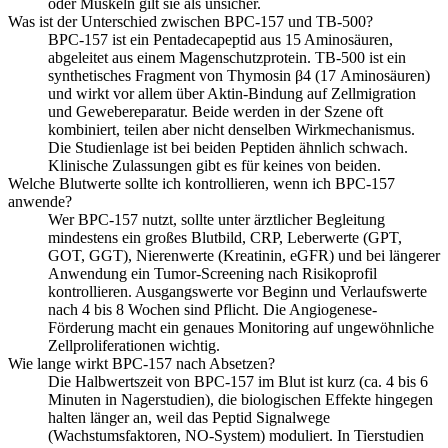
oder Muskeln gilt sie als unsicher.
Was ist der Unterschied zwischen BPC-157 und TB-500?
BPC-157 ist ein Pentadecapeptid aus 15 Aminosäuren,
abgeleitet aus einem Magenschutzprotein. TB-500 ist ein
synthetisches Fragment von Thymosin β4 (17 Aminosäuren)
und wirkt vor allem über Aktin-Bindung auf Zellmigration
und Gewebereparatur. Beide werden in der Szene oft
kombiniert, teilen aber nicht denselben Wirkmechanismus.
Die Studienlage ist bei beiden Peptiden ähnlich schwach.
Klinische Zulassungen gibt es für keines von beiden.
Welche Blutwerte sollte ich kontrollieren, wenn ich BPC-157
anwende?
Wer BPC-157 nutzt, sollte unter ärztlicher Begleitung
mindestens ein großes Blutbild, CRP, Leberwerte (GPT,
GOT, GGT), Nierenwerte (Kreatinin, eGFR) und bei längerer
Anwendung ein Tumor-Screening nach Risikoprofil
kontrollieren. Ausgangswerte vor Beginn und Verlaufswerte
nach 4 bis 8 Wochen sind Pflicht. Die Angiogenese-
Förderung macht ein genaues Monitoring auf ungewöhnliche
Zellproliferationen wichtig.
Wie lange wirkt BPC-157 nach Absetzen?
Die Halbwertszeit von BPC-157 im Blut ist kurz (ca. 4 bis 6
Minuten in Nagerstudien), die biologischen Effekte hingegen
halten länger an, weil das Peptid Signalwege
(Wachstumsfaktoren, NO-System) moduliert. In Tierstudien