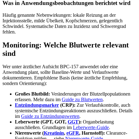
Was in Anwendungsbeobachtungen berichtet wird
Häufig genannte Nebenwirkungen: lokale Reizung an der
Injektionsstelle, milde Übelkeit, Kopfschmerzen, gelegentlich
Schwindel. Systematische Daten zu Inzidenz und Schweregrad
fehlen.
Monitoring: Welche Blutwerte relevant
sind
Wer unter ärztlicher Aufsicht BPC-157 anwendet oder eine
Anwendung plant, sollte Baseline-Werte und Verlaufswerte
dokumentieren. Empfohlene Basis (keine ärztliche Empfehlung,
sondern Orientierung):
Großes Blutbild:
Veränderungen der Blutzellpopulationen
erfassen. Mehr dazu im
Guide zu Blutwerten
.
Entzündungsmarker
(CRP):
Zur Verlaufskontrolle, auch
systemische Entzündungsreaktionen auszuschließen. Details
im
Guide zu Entzündungswerten
.
Leberwerte (GPT, GOT,
GGT
):
Organbelastung
ausschließen. Grundlagen im
Leberwerte-Guide
.
Nierenwerte (
Kreatinin
,
eGFR
, Harnstoff):
Clearance-
Funktion prüfen — siehe
Nierenwerte-Guide
.