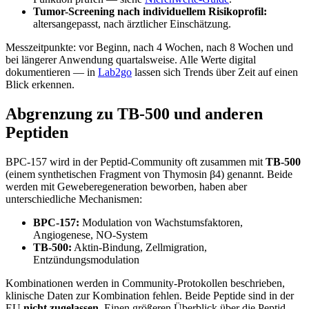
Tumor-Screening nach individuellem Risikoprofil:
altersangepasst, nach ärztlicher Einschätzung.
Messzeitpunkte: vor Beginn, nach 4 Wochen, nach 8 Wochen und
bei längerer Anwendung quartalsweise. Alle Werte digital
dokumentieren — in
Lab2go
lassen sich Trends über Zeit auf einen
Blick erkennen.
Abgrenzung zu TB-500 und anderen
Peptiden
BPC-157 wird in der Peptid-Community oft zusammen mit
TB-500
(einem synthetischen Fragment von Thymosin β4) genannt. Beide
werden mit Geweberegeneration beworben, haben aber
unterschiedliche Mechanismen:
BPC-157:
Modulation von Wachstumsfaktoren,
Angiogenese, NO-System
TB-500:
Aktin-Bindung, Zellmigration,
Entzündungsmodulation
Kombinationen werden in Community-Protokollen beschrieben,
klinische Daten zur Kombination fehlen. Beide Peptide sind in der
EU
nicht zugelassen
. Einen größeren Überblick über die Peptid-