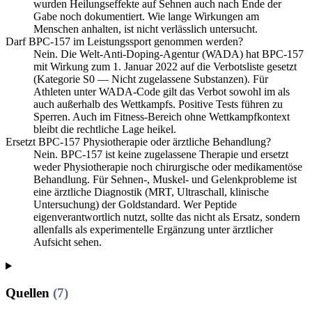
wurden Heilungseffekte auf Sehnen auch nach Ende der
Gabe noch dokumentiert. Wie lange Wirkungen am
Menschen anhalten, ist nicht verlässlich untersucht.
Darf BPC-157 im Leistungssport genommen werden?
Nein. Die Welt-Anti-Doping-Agentur (WADA) hat BPC-157
mit Wirkung zum 1. Januar 2022 auf die Verbotsliste gesetzt
(Kategorie S0 — Nicht zugelassene Substanzen). Für
Athleten unter WADA-Code gilt das Verbot sowohl im als
auch außerhalb des Wettkampfs. Positive Tests führen zu
Sperren. Auch im Fitness-Bereich ohne Wettkampfkontext
bleibt die rechtliche Lage heikel.
Ersetzt BPC-157 Physiotherapie oder ärztliche Behandlung?
Nein. BPC-157 ist keine zugelassene Therapie und ersetzt
weder Physiotherapie noch chirurgische oder medikamentöse
Behandlung. Für Sehnen-, Muskel- und Gelenkprobleme ist
eine ärztliche Diagnostik (MRT, Ultraschall, klinische
Untersuchung) der Goldstandard. Wer Peptide
eigenverantwortlich nutzt, sollte das nicht als Ersatz, sondern
allenfalls als experimentelle Ergänzung unter ärztlicher
Aufsicht sehen.
Quellen
(7)