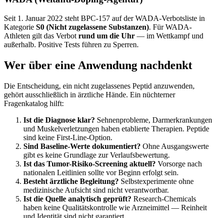
Seit 1. Januar 2022 steht BPC-157 auf der WADA-Verbotsliste in
Kategorie
S0 (Nicht zugelassene Substanzen)
. Für WADA-
Athleten gilt das Verbot
rund um die Uhr
— im Wettkampf und
außerhalb. Positive Tests führen zu Sperren.
Wer über eine Anwendung nachdenkt
Die Entscheidung, ein nicht zugelassenes Peptid anzuwenden,
gehört ausschließlich in ärztliche Hände. Ein nüchterner
Fragenkatalog hilft:
Ist die Diagnose klar?
Sehnenprobleme, Darmerkrankungen
und Muskelverletzungen haben etablierte Therapien. Peptide
sind keine First-Line-Option.
Sind Baseline-Werte dokumentiert?
Ohne Ausgangswerte
gibt es keine Grundlage zur Verlaufsbewertung.
Ist das Tumor-Risiko-Screening aktuell?
Vorsorge nach
nationalen Leitlinien sollte vor Beginn erfolgt sein.
Besteht ärztliche Begleitung?
Selbstexperimente ohne
medizinische Aufsicht sind nicht verantwortbar.
Ist die Quelle analytisch geprüft?
Research-Chemicals
haben keine Qualitätskontrolle wie Arzneimittel — Reinheit
und Identität sind nicht garantiert.