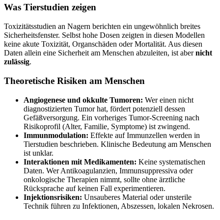
Was Tierstudien zeigen
Toxizitätsstudien an Nagern berichten ein ungewöhnlich breites
Sicherheitsfenster. Selbst hohe Dosen zeigten in diesen Modellen
keine akute Toxizität, Organschäden oder Mortalität. Aus diesen
Daten allein eine Sicherheit am Menschen abzuleiten, ist aber
nicht
zulässig
.
Theoretische Risiken am Menschen
Angiogenese und okkulte Tumoren:
Wer einen nicht
diagnostizierten Tumor hat, fördert potenziell dessen
Gefäßversorgung. Ein vorheriges Tumor-Screening nach
Risikoprofil (Alter, Familie, Symptome) ist zwingend.
Immunmodulation:
Effekte auf Immunzellen werden in
Tierstudien beschrieben. Klinische Bedeutung am Menschen
ist unklar.
Interaktionen mit Medikamenten:
Keine systematischen
Daten. Wer Antikoagulanzien, Immunsuppressiva oder
onkologische Therapien nimmt, sollte ohne ärztliche
Rücksprache auf keinen Fall experimentieren.
Injektionsrisiken:
Unsauberes Material oder unsterile
Technik führen zu Infektionen, Abszessen, lokalen Nekrosen.