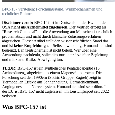
BPC-157 verstehen: Forschungsstand, Wirkmechanismen und
rechtlicher Rahmen.
Disclaimer vorab:
BPC-157 ist in Deutschland, der EU und den
USA
nicht als Arzneimittel zugelassen
. Der Vertrieb erfolgt als
“Research Chemical” — die Anwendung am Menschen ist rechtlich
problematisch und nicht durch klinische Zulassungsverfahren
abgesichert. Dieser Artikel stellt den wissenschaftlichen Stand dar
und ist
keine Empfehlung
zur Selbstanwendung. Humandaten sind
begrenzt, Langzeitsicherheit ist nicht belegt. Wer über eine
Anwendung nachdenkt, sollte dies nur unter ärztlicher Begleitung
und mit klarer Risiko-Abwägung tun.
TL;DR:
BPC-157 ist ein synthetisches Pentadecapeptid (15
Aminosäuren), abgeleitet aus einem Magenschutzprotein. Die
Forschung seit den 1990ern (Sikiric-Gruppe, Zagreb) zeigt in
Tiermodellen Effekte auf Sehnenheilung, Darmschleimhaut,
Angiogenese und Nervensystem. Humandaten sind sehr dünn. In
der EU ist BPC-157 nicht zugelassen, im Leistungssport seit 2022
verboten.
Was BPC-157 ist