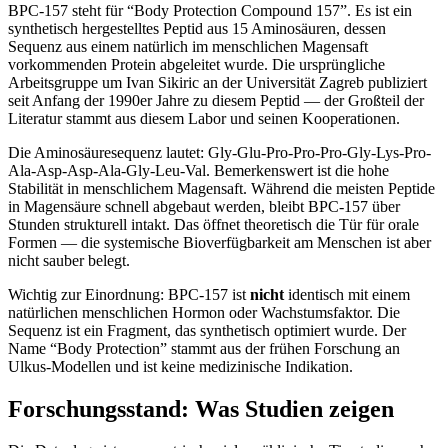
BPC-157 steht für “Body Protection Compound 157”. Es ist ein
synthetisch hergestelltes Peptid aus 15 Aminosäuren, dessen
Sequenz aus einem natürlich im menschlichen Magensaft
vorkommenden Protein abgeleitet wurde. Die ursprüngliche
Arbeitsgruppe um Ivan Sikiric an der Universität Zagreb publiziert
seit Anfang der 1990er Jahre zu diesem Peptid — der Großteil der
Literatur stammt aus diesem Labor und seinen Kooperationen.
Die Aminosäuresequenz lautet: Gly-Glu-Pro-Pro-Pro-Gly-Lys-Pro-
Ala-Asp-Asp-Ala-Gly-Leu-Val. Bemerkenswert ist die hohe
Stabilität in menschlichem Magensaft. Während die meisten Peptide
in Magensäure schnell abgebaut werden, bleibt BPC-157 über
Stunden strukturell intakt. Das öffnet theoretisch die Tür für orale
Formen — die systemische Bioverfügbarkeit am Menschen ist aber
nicht sauber belegt.
Wichtig zur Einordnung: BPC-157 ist
nicht
identisch mit einem
natürlichen menschlichen Hormon oder Wachstumsfaktor. Die
Sequenz ist ein Fragment, das synthetisch optimiert wurde. Der
Name “Body Protection” stammt aus der frühen Forschung an
Ulkus-Modellen und ist keine medizinische Indikation.
Forschungsstand: Was Studien zeigen