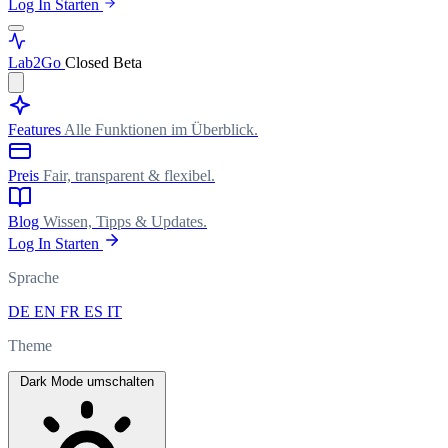
Log In
Starten
Lab
2Go
Closed Beta
Features
Alle Funktionen im Überblick.
Preis
Fair, transparent & flexibel.
Blog
Wissen, Tipps & Updates.
Log In
Starten
Sprache
DE
EN
FR
ES
IT
Theme
Dark Mode umschalten