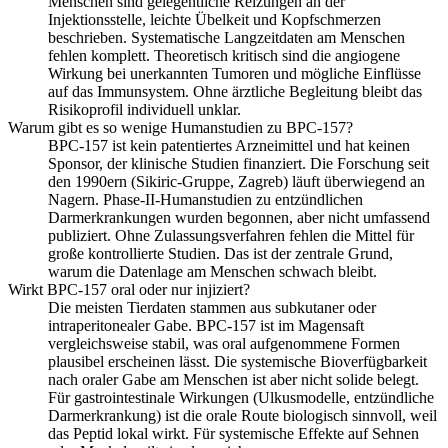
Menschen sind gelegentliche Reizungen an der
Injektionsstelle, leichte Übelkeit und Kopfschmerzen
beschrieben. Systematische Langzeitdaten am Menschen
fehlen komplett. Theoretisch kritisch sind die angiogene
Wirkung bei unerkannten Tumoren und mögliche Einflüsse
auf das Immunsystem. Ohne ärztliche Begleitung bleibt das
Risikoprofil individuell unklar.
Warum gibt es so wenige Humanstudien zu BPC-157?
BPC-157 ist kein patentiertes Arzneimittel und hat keinen
Sponsor, der klinische Studien finanziert. Die Forschung seit
den 1990ern (Sikiric-Gruppe, Zagreb) läuft überwiegend an
Nagern. Phase-II-Humanstudien zu entzündlichen
Darmerkrankungen wurden begonnen, aber nicht umfassend
publiziert. Ohne Zulassungsverfahren fehlen die Mittel für
große kontrollierte Studien. Das ist der zentrale Grund,
warum die Datenlage am Menschen schwach bleibt.
Wirkt BPC-157 oral oder nur injiziert?
Die meisten Tierdaten stammen aus subkutaner oder
intraperitonealer Gabe. BPC-157 ist im Magensaft
vergleichsweise stabil, was oral aufgenommene Formen
plausibel erscheinen lässt. Die systemische Bioverfügbarkeit
nach oraler Gabe am Menschen ist aber nicht solide belegt.
Für gastrointestinale Wirkungen (Ulkusmodelle, entzündliche
Darmerkrankung) ist die orale Route biologisch sinnvoll, weil
das Peptid lokal wirkt. Für systemische Effekte auf Sehnen