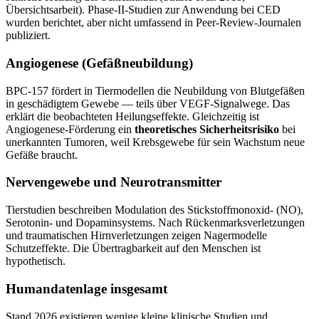
Übersichtsarbeit). Phase-II-Studien zur Anwendung bei CED
wurden berichtet, aber nicht umfassend in Peer-Review-Journalen
publiziert.
Angiogenese (Gefäßneubildung)
BPC-157 fördert in Tiermodellen die Neubildung von Blutgefäßen
in geschädigtem Gewebe — teils über VEGF-Signalwege. Das
erklärt die beobachteten Heilungseffekte. Gleichzeitig ist
Angiogenese-Förderung ein
theoretisches Sicherheitsrisiko
bei
unerkannten Tumoren, weil Krebsgewebe für sein Wachstum neue
Gefäße braucht.
Nervengewebe und Neurotransmitter
Tierstudien beschreiben Modulation des Stickstoffmonoxid- (NO),
Serotonin- und Dopaminsystems. Nach Rückenmarksverletzungen
und traumatischen Hirnverletzungen zeigen Nagermodelle
Schutzeffekte. Die Übertragbarkeit auf den Menschen ist
hypothetisch.
Humandatenlage insgesamt
Stand 2026 existieren wenige kleine klinische Studien und