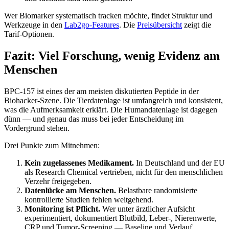
Wer Biomarker systematisch tracken möchte, findet Struktur und
Werkzeuge in den
Lab2go-Features
. Die
Preisübersicht
zeigt die
Tarif-Optionen.
Fazit: Viel Forschung, wenig Evidenz am
Menschen
BPC-157 ist eines der am meisten diskutierten Peptide in der
Biohacker-Szene. Die Tierdatenlage ist umfangreich und konsistent,
was die Aufmerksamkeit erklärt. Die Humandatenlage ist dagegen
dünn — und genau das muss bei jeder Entscheidung im
Vordergrund stehen.
Drei Punkte zum Mitnehmen:
Kein zugelassenes Medikament.
In Deutschland und der EU
als Research Chemical vertrieben, nicht für den menschlichen
Verzehr freigegeben.
Datenlücke am Menschen.
Belastbare randomisierte
kontrollierte Studien fehlen weitgehend.
Monitoring ist Pflicht.
Wer unter ärztlicher Aufsicht
experimentiert, dokumentiert Blutbild, Leber-, Nierenwerte,
CRP und Tumor-Screening — Baseline und Verlauf.