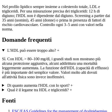
Nel profilo lipidico sempre insieme a colesterolo totale, LDL e
trigliceridi. Per una misurazione precisa dei trigliceridi: 12 h di
digiuno; l'HDL non è dipendente dal digiuno. Screening a partire dai
35 anni (uomini), 45 anni (donne) o prima in presenza di fattori di
rischio cardiovascolare. Controllo ogni 3–5 anni con valori nella
norma.
Domande frequenti
L'HDL può essere troppo alto?
+
Sì. Con HDL > 80–100 mg/dl, i grandi studi non mostrano più
alcuna protezione aggiuntiva, alcuni addirittura una mortalità
leggermente aumentata. La funzione dell'HDL (capacità di efflusso)
è più importante del semplice valore. Valori molto alti dovuti
all'attività fisica sono invece inoffensivi.
Di quanto aumenta l'HDL con lo sport?
+
Qual è il legame tra HDL e trigliceridi?
+
Fonti
ESC/EAS Guidelines for the management of dyslipidaemias