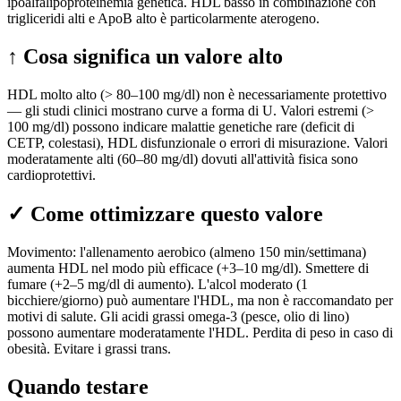
ipoalfalipoproteinemia genetica. HDL basso in combinazione con
trigliceridi alti e ApoB alto è particolarmente aterogeno.
↑
Cosa significa un valore alto
HDL molto alto (> 80–100 mg/dl) non è necessariamente protettivo
— gli studi clinici mostrano curve a forma di U. Valori estremi (>
100 mg/dl) possono indicare malattie genetiche rare (deficit di
CETP, colestasi), HDL disfunzionale o errori di misurazione. Valori
moderatamente alti (60–80 mg/dl) dovuti all'attività fisica sono
cardioprotettivi.
✓
Come ottimizzare questo valore
Movimento: l'allenamento aerobico (almeno 150 min/settimana)
aumenta HDL nel modo più efficace (+3–10 mg/dl). Smettere di
fumare (+2–5 mg/dl di aumento). L'alcol moderato (1
bicchiere/giorno) può aumentare l'HDL, ma non è raccomandato per
motivi di salute. Gli acidi grassi omega-3 (pesce, olio di lino)
possono aumentare moderatamente l'HDL. Perdita di peso in caso di
obesità. Evitare i grassi trans.
Quando testare