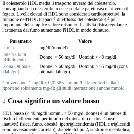
Il colesterolo HDL media il trasporto inverso del colesterolo,
convogliando il colesterolo in eccesso dalle pareti vascolari verso il
fegato. Livelli elevati di HDL sono considerati cardioprotettivi; la
funzione dell'HDL (capacità di efflusso del colesterolo) è più
importante del semplice valore misurato. L'attività fisica regolare e
l'astinenza dal fumo aumentano l'HDL in modo duraturo.
Parametro
Valore
Unità
mg/dl (mmol/l)
Intervallo di
Donne: > 50 mg/dl | Uomini: > 40 mg/dl
Riferimento
Zona Ottimale
Donne: > 60 mg/dl | Uomini: > 55 mg/dl (zona
(lab2go)
ottimale lab2go)
Conversione: 1 mg/dl × 0,02586 = mmol/l. I laboratori italiani
riportano solitamente mg/dl; gli studi internazionali anche mmol/l.
↓
Cosa significa un valore basso
HDL basso (< 40 mg/dl uomini, < 50 mg/dl donne) è un fattore di
rischio indipendente per infarto del miocardio e ictus. Cause:
inattività fisica, fumo, obesità, ipertrigliceridemia (HDL e trigliceridi
sono inversamente correlati), diabete di tipo 2, sindrome metabolica,