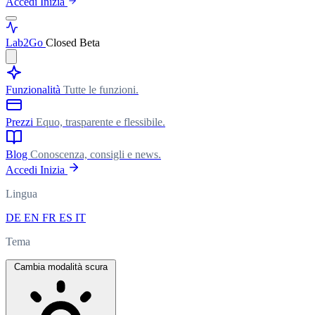
Accedi
Inizia
Lab
2Go
Closed Beta
Funzionalità
Tutte le funzioni.
Prezzi
Equo, trasparente e flessibile.
Blog
Conoscenza, consigli e news.
Accedi
Inizia
Lingua
DE
EN
FR
ES
IT
Tema
Cambia modalità scura