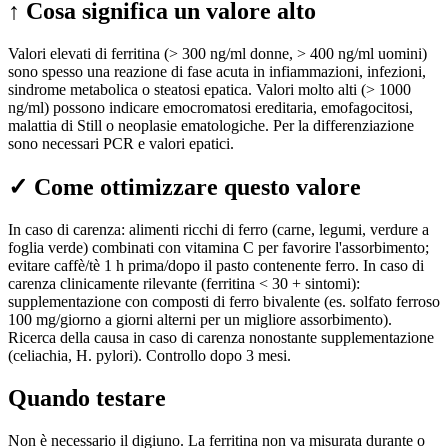
↑
Cosa significa un valore alto
Valori elevati di ferritina (> 300 ng/ml donne, > 400 ng/ml uomini)
sono spesso una reazione di fase acuta in infiammazioni, infezioni,
sindrome metabolica o steatosi epatica. Valori molto alti (> 1000
ng/ml) possono indicare emocromatosi ereditaria, emofagocitosi,
malattia di Still o neoplasie ematologiche. Per la differenziazione
sono necessari PCR e valori epatici.
✓
Come ottimizzare questo valore
In caso di carenza: alimenti ricchi di ferro (carne, legumi, verdure a
foglia verde) combinati con vitamina C per favorire l'assorbimento;
evitare caffè/tè 1 h prima/dopo il pasto contenente ferro. In caso di
carenza clinicamente rilevante (ferritina < 30 + sintomi):
supplementazione con composti di ferro bivalente (es. solfato ferroso
100 mg/giorno a giorni alterni per un migliore assorbimento).
Ricerca della causa in caso di carenza nonostante supplementazione
(celiachia, H. pylori). Controllo dopo 3 mesi.
Quando testare
Non è necessario il digiuno. La ferritina non va misurata durante o