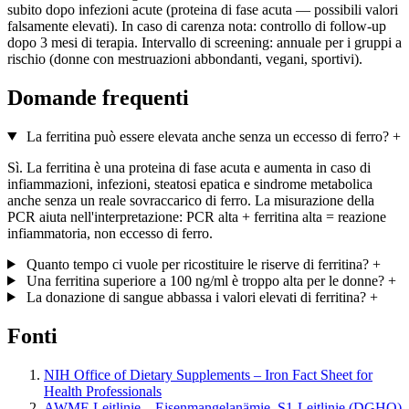
subito dopo infezioni acute (proteina di fase acuta — possibili valori
falsamente elevati). In caso di carenza nota: controllo di follow-up
dopo 3 mesi di terapia. Intervallo di screening: annuale per i gruppi a
rischio (donne con mestruazioni abbondanti, vegani, sportivi).
Domande frequenti
La ferritina può essere elevata anche senza un eccesso di ferro?
+
Sì. La ferritina è una proteina di fase acuta e aumenta in caso di
infiammazioni, infezioni, steatosi epatica e sindrome metabolica
anche senza un reale sovraccarico di ferro. La misurazione della
PCR aiuta nell'interpretazione: PCR alta + ferritina alta = reazione
infiammatoria, non eccesso di ferro.
Quanto tempo ci vuole per ricostituire le riserve di ferritina?
+
Una ferritina superiore a 100 ng/ml è troppo alta per le donne?
+
La donazione di sangue abbassa i valori elevati di ferritina?
+
Fonti
NIH Office of Dietary Supplements – Iron Fact Sheet for
Health Professionals
AWMF-Leitlinie – Eisenmangelanämie, S1-Leitlinie (DGHO)