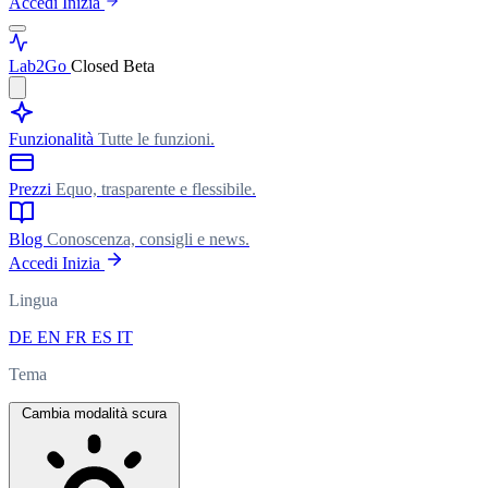
Accedi
Inizia
Lab
2Go
Closed Beta
Funzionalità
Tutte le funzioni.
Prezzi
Equo, trasparente e flessibile.
Blog
Conoscenza, consigli e news.
Accedi
Inizia
Lingua
DE
EN
FR
ES
IT
Tema
Cambia modalità scura