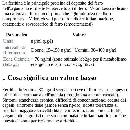
La ferritina è la principale proteina di deposito del ferro
nell'organismo e riflette le riserve totali di ferro. Valori bassi indicano
una carenza di ferro ancor prima che i globuli rossi risultino
compromessi. Valori elevati possono indicare infiammazione,
epatopatie o sovraccarico di ferro (emocromatosi).
Parametro
Valore
Unità
ng/ml (µg/l)
Intervallo di
Donne: 15–150 ng/ml | Uomini: 30–400 ng/ml
Riferimento
Zona Ottimale
> 70 ng/ml (zona ottimale lab2go per il metabolismo
(lab2go)
energetico e la funzione cognitiva)
↓
Cosa significa un valore basso
Ferritina inferiore a 30 ng/ml segnala riserve di ferro esaurite, spesso
prima della comparsa dell'anemia (emoglobina ancora normale).
Sintomi: stanchezza cronica, difficoltà di concentrazione, caduta dei
capelli, sindrome delle gambe senza riposo, ridotta tolleranza al
freddo e maggiore suscettibilità alle infezioni. Donne in età fertile,
vegani, atleti agonisti e persone con malattie infiammatorie croniche
intestinali sono particolarmente a rischio.