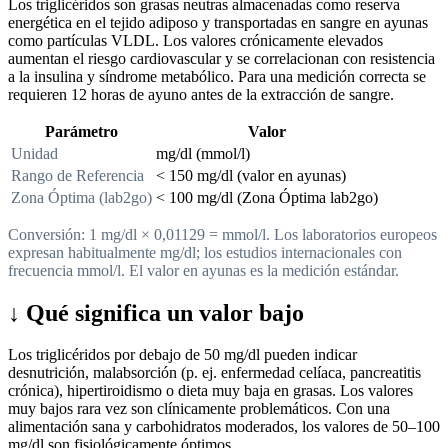
Los triglicéridos son grasas neutras almacenadas como reserva
energética en el tejido adiposo y transportadas en sangre en ayunas
como partículas VLDL. Los valores crónicamente elevados
aumentan el riesgo cardiovascular y se correlacionan con resistencia
a la insulina y síndrome metabólico. Para una medición correcta se
requieren 12 horas de ayuno antes de la extracción de sangre.
Parámetro
Valor
Unidad
mg/dl (mmol/l)
Rango de Referencia
< 150 mg/dl (valor en ayunas)
Zona Óptima (lab2go)
< 100 mg/dl (Zona Óptima lab2go)
Conversión: 1 mg/dl × 0,01129 = mmol/l. Los laboratorios europeos
expresan habitualmente mg/dl; los estudios internacionales con
frecuencia mmol/l. El valor en ayunas es la medición estándar.
↓
Qué significa un valor bajo
Los triglicéridos por debajo de 50 mg/dl pueden indicar
desnutrición, malabsorción (p. ej. enfermedad celíaca, pancreatitis
crónica), hipertiroidismo o dieta muy baja en grasas. Los valores
muy bajos rara vez son clínicamente problemáticos. Con una
alimentación sana y carbohidratos moderados, los valores de 50–100
mg/dl son fisiológicamente óptimos.