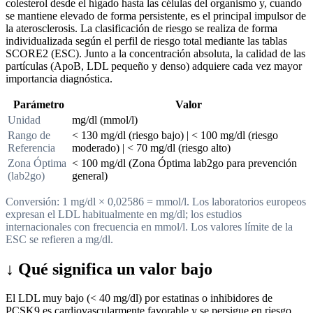
colesterol desde el hígado hasta las células del organismo y, cuando
se mantiene elevado de forma persistente, es el principal impulsor de
la aterosclerosis. La clasificación de riesgo se realiza de forma
individualizada según el perfil de riesgo total mediante las tablas
SCORE2 (ESC). Junto a la concentración absoluta, la calidad de las
partículas (ApoB, LDL pequeño y denso) adquiere cada vez mayor
importancia diagnóstica.
Parámetro
Valor
Unidad
mg/dl (mmol/l)
Rango de
< 130 mg/dl (riesgo bajo) | < 100 mg/dl (riesgo
Referencia
moderado) | < 70 mg/dl (riesgo alto)
Zona Óptima
< 100 mg/dl (Zona Óptima lab2go para prevención
(lab2go)
general)
Conversión: 1 mg/dl × 0,02586 = mmol/l. Los laboratorios europeos
expresan el LDL habitualmente en mg/dl; los estudios
internacionales con frecuencia en mmol/l. Los valores límite de la
ESC se refieren a mg/dl.
↓
Qué significa un valor bajo
El LDL muy bajo (< 40 mg/dl) por estatinas o inhibidores de
PCSK9 es cardiovascularmente favorable y se persigue en riesgo