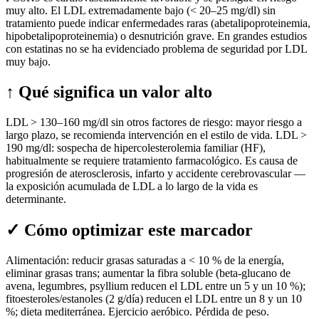
muy alto. El LDL extremadamente bajo (< 20–25 mg/dl) sin
tratamiento puede indicar enfermedades raras (abetalipoproteinemia,
hipobetalipoproteinemia) o desnutrición grave. En grandes estudios
con estatinas no se ha evidenciado problema de seguridad por LDL
muy bajo.
↑
Qué significa un valor alto
LDL > 130–160 mg/dl sin otros factores de riesgo: mayor riesgo a
largo plazo, se recomienda intervención en el estilo de vida. LDL >
190 mg/dl: sospecha de hipercolesterolemia familiar (HF),
habitualmente se requiere tratamiento farmacológico. Es causa de
progresión de aterosclerosis, infarto y accidente cerebrovascular —
la exposición acumulada de LDL a lo largo de la vida es
determinante.
✓
Cómo optimizar este marcador
Alimentación: reducir grasas saturadas a < 10 % de la energía,
eliminar grasas trans; aumentar la fibra soluble (beta-glucano de
avena, legumbres, psyllium reducen el LDL entre un 5 y un 10 %);
fitoesteroles/estanoles (2 g/día) reducen el LDL entre un 8 y un 10
%; dieta mediterránea. Ejercicio aeróbico. Pérdida de peso.