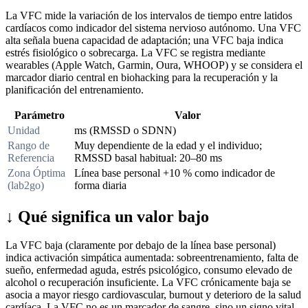
La VFC mide la variación de los intervalos de tiempo entre latidos
cardíacos como indicador del sistema nervioso autónomo. Una VFC
alta señala buena capacidad de adaptación; una VFC baja indica
estrés fisiológico o sobrecarga. La VFC se registra mediante
wearables (Apple Watch, Garmin, Oura, WHOOP) y se considera el
marcador diario central en biohacking para la recuperación y la
planificación del entrenamiento.
Parámetro
Valor
Unidad
ms (RMSSD o SDNN)
Rango de
Muy dependiente de la edad y el individuo;
Referencia
RMSSD basal habitual: 20–80 ms
Zona Óptima
Línea base personal +10 % como indicador de
(lab2go)
forma diaria
↓
Qué significa un valor bajo
La VFC baja (claramente por debajo de la línea base personal)
indica activación simpática aumentada: sobreentrenamiento, falta de
sueño, enfermedad aguda, estrés psicológico, consumo elevado de
alcohol o recuperación insuficiente. La VFC crónicamente baja se
asocia a mayor riesgo cardiovascular, burnout y deterioro de la salud
cardíaca. La VFC no es un marcador de sangre, sino un signo vital