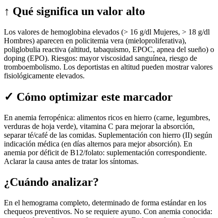
↑
Qué significa un valor alto
Los valores de hemoglobina elevados (> 16 g/dl Mujeres, > 18 g/dl
Hombres) aparecen en policitemia vera (mieloproliferativa),
poliglobulia reactiva (altitud, tabaquismo, EPOC, apnea del sueño) o
doping (EPO). Riesgos: mayor viscosidad sanguínea, riesgo de
tromboembolismo. Los deportistas en altitud pueden mostrar valores
fisiológicamente elevados.
✓
Cómo optimizar este marcador
En anemia ferropénica: alimentos ricos en hierro (carne, legumbres,
verduras de hoja verde), vitamina C para mejorar la absorción,
separar té/café de las comidas. Suplementación con hierro (II) según
indicación médica (en días alternos para mejor absorción). En
anemia por déficit de B12/folato: suplementación correspondiente.
Aclarar la causa antes de tratar los síntomas.
¿Cuándo analizar?
En el hemograma completo, determinado de forma estándar en los
chequeos preventivos. No se requiere ayuno. Con anemia conocida: