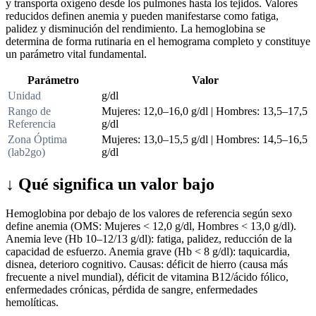
y transporta oxígeno desde los pulmones hasta los tejidos. Valores
reducidos definen anemia y pueden manifestarse como fatiga,
palidez y disminución del rendimiento. La hemoglobina se
determina de forma rutinaria en el hemograma completo y constituye
un parámetro vital fundamental.
Parámetro
Valor
Unidad
g/dl
Rango de
Mujeres: 12,0–16,0 g/dl | Hombres: 13,5–17,5
Referencia
g/dl
Zona Óptima
Mujeres: 13,0–15,5 g/dl | Hombres: 14,5–16,5
(lab2go)
g/dl
↓
Qué significa un valor bajo
Hemoglobina por debajo de los valores de referencia según sexo
define anemia (OMS: Mujeres < 12,0 g/dl, Hombres < 13,0 g/dl).
Anemia leve (Hb 10–12/13 g/dl): fatiga, palidez, reducción de la
capacidad de esfuerzo. Anemia grave (Hb < 8 g/dl): taquicardia,
disnea, deterioro cognitivo. Causas: déficit de hierro (causa más
frecuente a nivel mundial), déficit de vitamina B12/ácido fólico,
enfermedades crónicas, pérdida de sangre, enfermedades
hemolíticas.